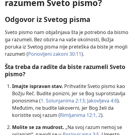
razumem Sveto pismo?
Odgovor iz Svetog pisma
Sveto pismo nam objašnjava šta je potrebno da bismo
ga razumeli. Bez obzira na vaše okolnosti, Božja
poruka iz Svetog pisma nije preteška da biste je mogli
razumeti (
Ponovljeni zakoni 30:11
).
Šta treba da radite da biste razumeli Sveto
pismo?
Imajte ispravan stav.
Prihvatite Sveto pismo kao
Božju Reč. Budite ponizni, jer se Bog suprotstavlja
ponosnima (
1. Solunjanima 2:13;
Jakovljeva 4:6
).
Međutim, ne budite lakoverni, jer Bog želi da
koristite svoj razum (
Rimljanima 12:1, 2
).
Molite se za mudrost.
„Na svoj razum nemoj se
oslanjati“, navodi se u
Poslovicama 3:5
. Umesto