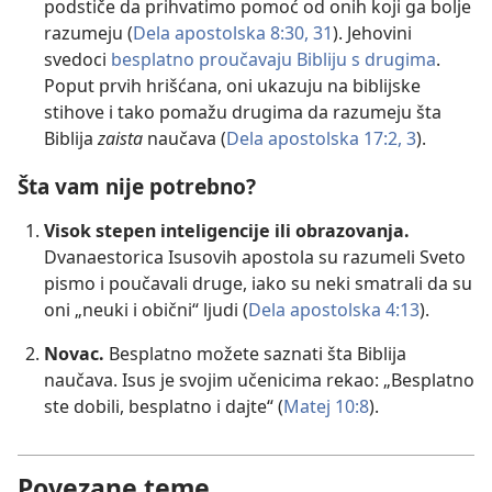
podstiče da prihvatimo pomoć od onih koji ga bolje
razumeju (
Dela apostolska 8:30, 31
). Jehovini
svedoci
besplatno proučavaju Bibliju s drugima
.
Poput prvih hrišćana, oni ukazuju na biblijske
stihove i tako pomažu drugima da razumeju šta
Biblija
zaista
naučava (
Dela apostolska 17:2, 3
).
Šta vam nije potrebno?
Visok stepen inteligencije ili obrazovanja.
Dvanaestorica Isusovih apostola su razumeli Sveto
pismo i poučavali druge, iako su neki smatrali da su
oni „neuki i obični“ ljudi (
Dela apostolska 4:13
).
Novac.
Besplatno možete saznati šta Biblija
naučava. Isus je svojim učenicima rekao: „Besplatno
ste dobili, besplatno i dajte“ (
Matej 10:8
).
Povezane teme