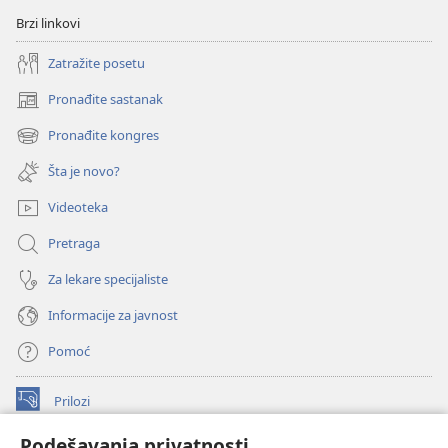
Brzi linkovi
Zatražite posetu
Pronađite sastanak
(otvara
novi
Pronađite kongres
(otvara
prozor)
novi
Šta je novo?
prozor)
Videoteka
Pretraga
Za lekare specijaliste
Informacije za javnost
Pomoć
Prilozi
(otvara
novi
Podešavanja privatnosti