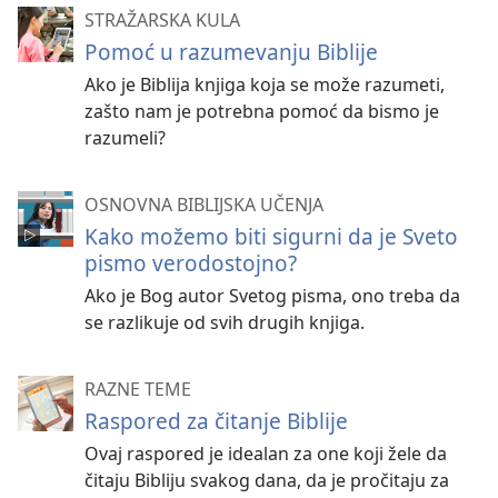
STRAŽARSKA KULA
Pomoć u razumevanju Biblije
Ako je Biblija knjiga koja se može razumeti,
zašto nam je potrebna pomoć da bismo je
razumeli?
OSNOVNA BIBLIJSKA UČENJA
Kako možemo biti sigurni da je Sveto
pismo verodostojno?
Ako je Bog autor Svetog pisma, ono treba da
se razlikuje od svih drugih knjiga.
RAZNE TEME
Raspored za čitanje Biblije
Ovaj raspored je idealan za one koji žele da
čitaju Bibliju svakog dana, da je pročitaju za