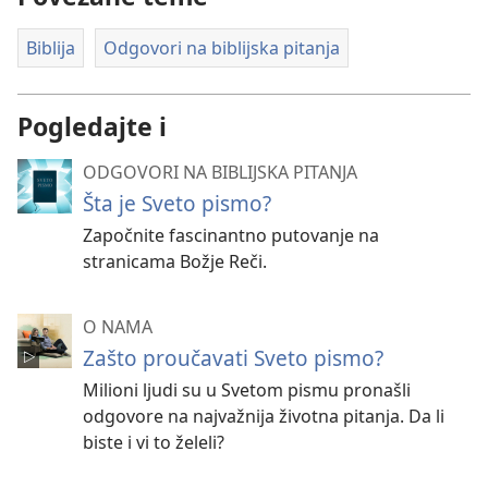
Biblija
Odgovori na biblijska pitanja
Pogledajte i
ODGOVORI NA BIBLIJSKA PITANJA
Šta je Sveto pismo?
Započnite fascinantno putovanje na
stranicama Božje Reči.
O NAMA
Zašto proučavati Sveto pismo?
Milioni ljudi su u Svetom pismu pronašli
odgovore na najvažnija životna pitanja. Da li
biste i vi to želeli?