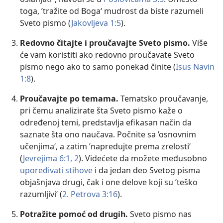
toga, ’tražite od Boga‘ mudrost da biste razumeli
Sveto pismo (
Jakovljeva 1:5
).
Redovno čitajte i proučavajte Sveto pismo.
Više
će vam koristiti ako redovno proučavate Sveto
pismo nego ako to samo ponekad činite (
Isus Navin
1:8
).
Proučavajte po temama.
Tematsko proučavanje,
pri čemu analizirate šta Sveto pismo kaže o
određenoj temi, predstavlja efikasan način da
saznate šta ono naučava. Počnite sa ’osnovnim
učenjima‘, a zatim ’napredujte prema zrelosti‘
(
Jevrejima 6:1, 2
). Videćete da možete međusobno
upoređivati stihove
i da jedan deo Svetog pisma
objašnjava drugi, čak i one delove koji su ’teško
razumljivi‘ (
2. Petrova 3:16
).
Potražite pomoć od drugih.
Sveto pismo nas