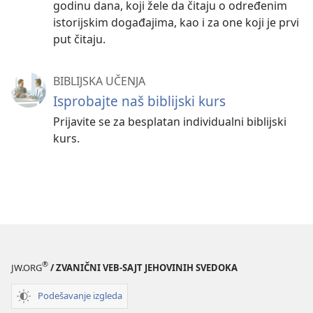
godinu dana, koji žele da čitaju o određenim
istorijskim događajima, kao i za one koji je prvi
put čitaju.
BIBLIJSKA UČENJA
Isprobajte naš biblijski kurs
Prijavite se za besplatan individualni biblijski
kurs.
®
JW.ORG
/ ZVANIČNI VEB-SAJT JEHOVINIH SVEDOKA
Podešavanje izgleda