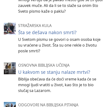
zauvek muče. Ali da li se to slaže sa onim što
Sveto pismo kaže o paklu?
STRAŽARSKA KULA
Šta se dešava nakon smrti?
U Svetom pismu se govori o osam osoba koje
su vraćene u život. Šta su one rekle o životu
posle smrti?
OSNOVNA BIBLIJSKA UČENJA
U kakvom se stanju nalaze mrtvi?
Biblija obećava da će doći vreme kada će se
mnogi ljudi vratiti u život, kao što je to bio
slučaj sa Lazarom.
ODGOVORI NA BIBLIJSKA PITANJA