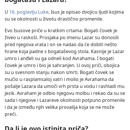
U
16. poglavlju Luke
, Isus je opisao dvojicu ljudi kojima
su se okolnosti u životu drastično promenile.
Evo Isusove priče u kratkim crtama: Bogati čovek je
živeo u raskoši. Prosjaka po imenu Lazar su donosili
pred njegova vrata i on se nadao da će dobiti nešto
hrane koja padne s bogataševog stola. Kasnije je Lazar
umro i anđeli su ga odneli kod Avrahama. I bogati
čovek je umro i bio je sahranjen. U ovoj priči, obojica
su u svesnom stanju nakon smrti. Bogati čovek se
mučio u rasplamsaloj vatri i molio je Avrahama da
pošalje Lazara da umoči vrh prsta u vodu i rashladi mu
jezik. Avraham je odbio njegovu molbu i rekao da su se
sada i njegove i Lazareve okolnosti potpuno promenile
i da je između njih velika provalija koja se ne može
preći.
Da li je ovo istinita priča?