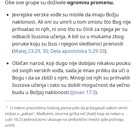
Obe ove grupe su doživele
ogromnu promenu.
Jevrejske verske vođe su mislile da imaju Božju
naklonost. Ali oni su umrli u tom smislu što Bog nije
prihvatao ni njih, ni ono što su činili za njega jer su
odbacili Isusova učenja. A bili su u mukama zbog
poruke koju su Isus i njegovi sledbenici prenosili
(
Matej 23:29, 30;
Dela apostolska 5:29-33
).
Običan narod, koji dugo nije dobijao nikakvu pouku
od svojih verskih vođa, sada je imao priliku da uči o
Bogu i da se zbliži s njim. Mnogi od njih su prihvatili
Isusova učenja i zato su dobili mogućnost da večno
budu u Božjoj naklonosti (
Jovan 17:3
).
U nekim prevodima Svetog pisma piše da je bogataš nakon smrti
a
otišao u „pakao“. Međutim, izvorna grčka reč (had) koja se nalazi u
Luki 16:23
jednostavno ukazuje na simbolično mesto gde počivaju
umrli.