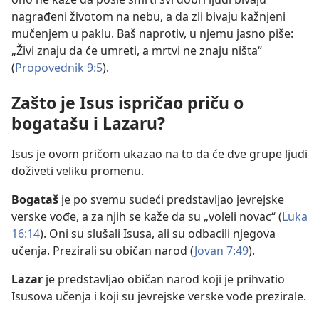
nagrađeni životom na nebu, a da zli bivaju kažnjeni
mučenjem u paklu. Baš naprotiv, u njemu jasno piše:
„Živi znaju da će umreti, a mrtvi ne znaju ništa“
(
Propovednik 9:5
).
Zašto je Isus ispričao priču o
bogatašu i Lazaru?
Isus je ovom pričom ukazao na to da će dve grupe ljudi
doživeti veliku promenu.
Bogataš
je po svemu sudeći predstavljao jevrejske
verske vođe, a za njih se kaže da su „voleli novac“ (
Luka
16:14
). Oni su slušali Isusa, ali su odbacili njegova
učenja. Prezirali su običan narod (
Jovan 7:49
).
Lazar
je predstavljao običan narod koji je prihvatio
Isusova učenja i koji su jevrejske verske vođe prezirale.