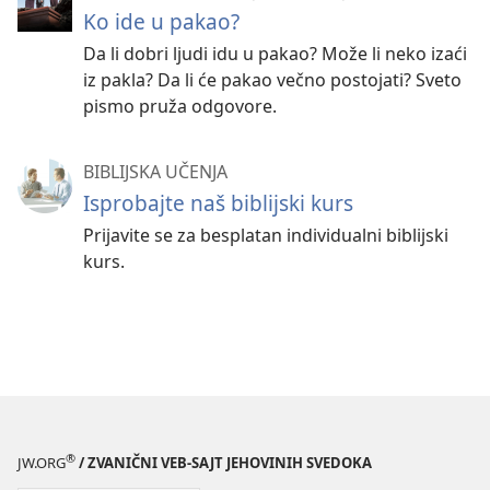
Ko ide u pakao?
Da li dobri ljudi idu u pakao? Može li neko izaći
iz pakla? Da li će pakao večno postojati? Sveto
pismo pruža odgovore.
BIBLIJSKA UČENJA
Isprobajte naš biblijski kurs
Prijavite se za besplatan individualni biblijski
kurs.
®
JW.ORG
/ ZVANIČNI VEB-SAJT JEHOVINIH SVEDOKA