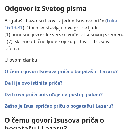
Odgovor iz Svetog pisma
Bogataš i Lazar su likovi iz jedne Isusove priče (
Luka
16:19-31
). Oni predstavljaju dve grupe ljudi:
(1) ponosne jevrejske verske vođe iz Isusovog vremena
i (2) iskrene obične ljude koji su prihvatili Isusova
učenja.
U ovom članku
O čemu govori Isusova priča o bogatašu i Lazaru?
Da li je ovo istinita priča?
Da li ova priča potvrđuje da postoji pakao?
Zašto je Isus ispričao priču o bogatašu i Lazaru?
O čemu govori Isusova priča o
bogatašu i Lazaru?