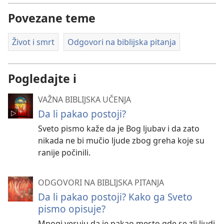
Povezane teme
Život i smrt
Odgovori na biblijska pitanja
Pogledajte i
VAŽNA BIBLIJSKA UČENJA
Da li pakao postoji?
Sveto pismo kaže da je Bog ljubav i da zato
nikada ne bi mučio ljude zbog greha koje su
ranije počinili.
ODGOVORI NA BIBLIJSKA PITANJA
Da li pakao postoji? Kako ga Sveto
pismo opisuje?
Mnogi veruju da je pakao mesto gde se zli ljudi