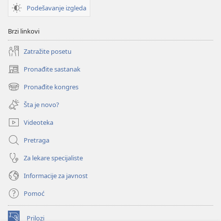
Podešavanje izgleda
Brzi linkovi
Zatražite posetu
Pronađite sastanak
(otvara
novi
Pronađite kongres
(otvara
prozor)
novi
Šta je novo?
prozor)
Videoteka
Pretraga
Za lekare specijaliste
Informacije za javnost
Pomoć
Prilozi