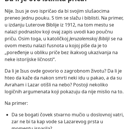
Nije. Isus je ovo ispričao da bi svojim slušaocima
preneo jednu pouku. S tim se slažu i biblisti. Na primer,
u izdanju Luterove Biblije iz 1912, na tom mestu se
nalazi podnaslov koji ovaj zapis uvodi kao poučnu
priču. Osim toga, u katoličkoj
Jeruzalemskoj Bibliji
se na
ovom mestu nalazi fusnota u kojoj piše da je to
„poređenje u obliku priče bez ikakvog ukazivanja na
neke istorijske ličnosti“.
Da li je Isus ovde govorio o zagrobnom životu? Da li je
hteo da kaže da nakon smrti neki idu u pakao, a da su
Avraham i Lazar otišli na nebo? Postoji nekoliko
logičnih argumenata koji pokazuju da nije mislio na to.
Na primer:
Da se bogati čovek stvarno mučio u doslovnoj vatri,
zar ne bi ta kap vode sa Lazarevog prsta u
momentu isparila?