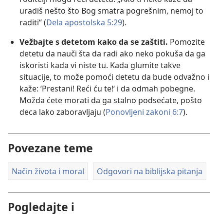
uradiš nešto što Bog smatra pogrešnim, nemoj to
raditi“ (
Dela apostolska 5:29
).
Vežbajte s detetom kako da se zaštiti.
Pomozite
detetu da nauči šta da radi ako neko pokuša da ga
iskoristi kada vi niste tu. Kada glumite takve
situacije, to može pomoći detetu da bude odvažno i
kaže: ’Prestani! Reći ću te!‘ i da odmah pobegne.
Možda ćete morati da ga stalno podsećate, pošto
deca lako zaboravljaju (
Ponovljeni zakoni 6:7
).
Povezane teme
Način života i moral
Odgovori na biblijska pitanja
Pogledajte i