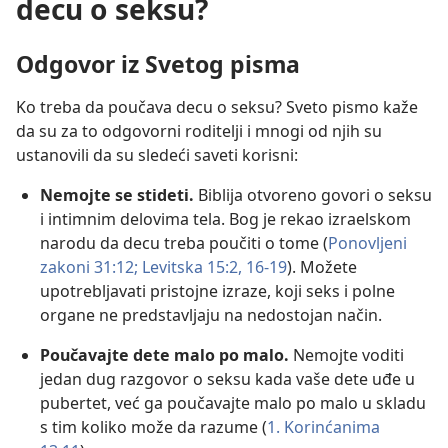
decu o seksu?
Odgovor iz Svetog pisma
Ko treba da poučava decu o seksu? Sveto pismo kaže
da su za to odgovorni roditelji i mnogi od njih su
ustanovili da su sledeći saveti korisni:
Nemojte se stideti.
Biblija otvoreno govori o seksu
i intimnim delovima tela. Bog je rekao izraelskom
narodu da decu treba poučiti o tome (
Ponovljeni
zakoni 31:12;
Levitska 15:2,
16-19
). Možete
upotrebljavati pristojne izraze, koji seks i polne
organe ne predstavljaju na nedostojan način.
Poučavajte dete malo po malo.
Nemojte voditi
jedan dug razgovor o seksu kada vaše dete uđe u
pubertet, već ga poučavajte malo po malo u skladu
s tim koliko može da razume (
1. Korinćanima