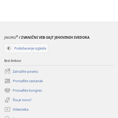
®
JW.ORG
/ ZVANIČNI VEB-SAJT JEHOVINIH SVEDOKA
Podešavanje izgleda
Brzi linkovi
Zatražite posetu
Pronađite sastanak
(otvara
novi
Pronađite kongres
(otvara
prozor)
novi
Šta je novo?
prozor)
Videoteka