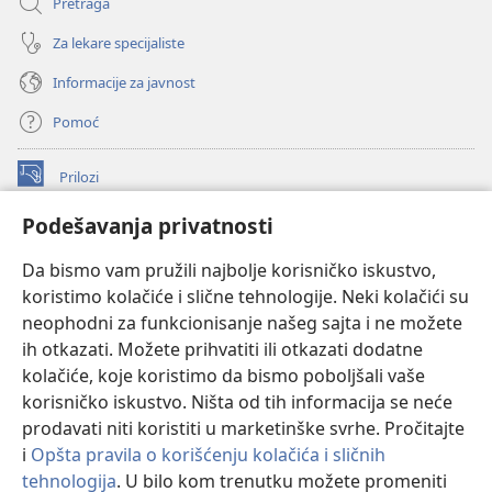
Pretraga
Za lekare specijaliste
Informacije za javnost
Pomoć
Prilozi
(otvara
novi
Podešavanja privatnosti
prozor)
ONLAJN BIBLIOTEKA Watchtower
(otvara
Da bismo vam pružili najbolje korisničko iskustvo,
novi
®
JW Hub
prozor)
koristimo kolačiće i slične tehnologije. Neki kolačići su
(otvara
novi
neophodni za funkcionisanje našeg sajta i ne možete
®
JW Library
prozor)
ih otkazati. Možete prihvatiti ili otkazati dodatne
kolačiće, koje koristimo da bismo poboljšali vaše
®
Watchtower Library
korisničko iskustvo. Ništa od tih informacija se neće
prodavati niti koristiti u marketinške svrhe. Pročitajte
i
Opšta pravila o korišćenju kolačića i sličnih
tehnologija
. U bilo kom trenutku možete promeniti