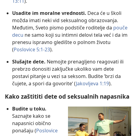
13:11
).
Usadite im moralne vrednosti.
Deca će u školi
možda imati neki vid seksualnog obrazovanja.
Međutim, Sveto pismo podstiče roditelje da
pouče
decu
ne samo koji su intimni delovi tela već i da im
prenesu ispravno gledište o polnom životu
(
Poslovice 5:1-23
).
Slušajte dete.
Nemojte prenagljeno reagovati ili
prebrzo donositi zaključke ukoliko vam dete
postavi pitanje u vezi sa seksom. Budite ’brzi da
čujete, a spori da govorite‘ (
Jakovljeva 1:19
).
Kako zaštititi dete od seksualnih napasnika
Budite u toku.
Saznajte kako se
napasnici obično
ponašaju (
Poslovice