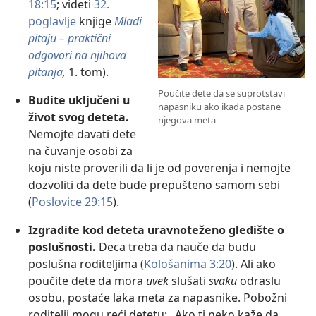
18:15
; videti
32.
poglavlje
knjige
Mladi
pitaju – praktični
odgovori na njihova
pitanja
,
1. tom).
Poučite dete da se suprotstavi
Budite uključeni u
napasniku ako ikada postane
život svog deteta.
njegova meta
Nemojte davati dete
na čuvanje osobi za
koju niste proverili da li je od poverenja i nemojte
dozvoliti da dete bude prepušteno samom sebi
(
Poslovice 29:15
).
Izgradite kod deteta uravnoteženo gledište o
poslušnosti.
Deca treba da nauče da budu
poslušna roditeljima (
Kološanima 3:20
). Ali ako
poučite dete da mora
uvek
slušati
svaku
odraslu
osobu, postaće laka meta za napasnike. Pobožni
roditelji mogu reći detetu: „Ako ti neko kaže da