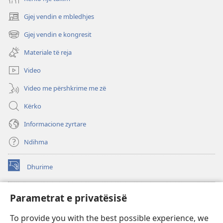
Gjej vendin e mbledhjes
(hap
dritare
Gjej vendin e kongresit
(hap
të
dritare
re)
Materiale të reja
të
re)
Video
Video me përshkrime me zë
Kërko
Informacione zyrtare
Ndihma
Dhurime
(hap
dritare
të
BIBLIOTEKA ONLINE Watchtower
Parametrat e privatësisë
(hap
re)
dritare
®
JW Hub
To provide you with the best possible experience, we
të
(hap