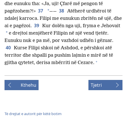
dhe eunuku tha: «Ja, uji! Çfarë më pengon të
37
38
*
pagëzohem?!»
——
Atëherë urdhëroi të
ndalej karroca. Filipi me eunukun zbritën në ujë, dhe
39
ai e pagëzoi.
Kur dolën nga uji, fryma e Jehovait
*
e drejtoi menjëherë Filipin në një vend tjetër.
Eunuku nuk e pa më, por vazhdoi udhën i gëzuar.
40
Kurse Filipi shkoi në Ashdod, e përshkoi atë
territor dhe shpalli pa pushim lajmin e mirë në të
+
gjitha qytetet, derisa mbërriti në Cezare.
Kthehu
Tjetri
Të drejtat e autorit për këtë botim