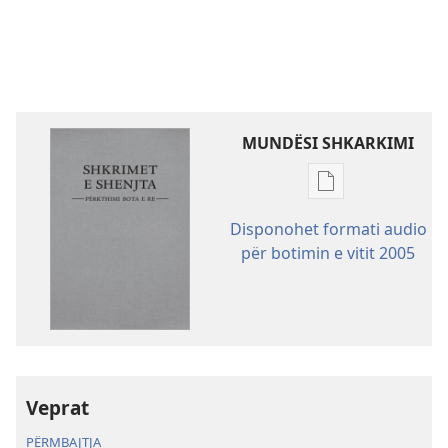
MUNDËSI SHKARKIMI
Mundësitë
e
Disponohet formati audio
shkarkimit
për botimin e vitit 2005
për
botimet
Shkrimet
e
Shenjta
—
Veprat
Përkthimi
Bota
PËRMBAJTJA