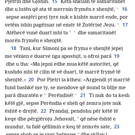
15
Pjetrin dhe Gjonin.
Këta shkuan te samaritanët
+
16
dhe u lutën që ata të merrnin frymën e shenjtë,
sepse asnjëri prej tyre nuk e kishte marrë ende, por
+
17
vetëm ishin pagëzuar në emër të Zotërisë Jezu.
+
*
Atëherë vunë duart mbi ta
dhe samaritanët
morën frymën e shenjtë.
18
Tani, kur Simoni pa se fryma e shenjtë jepej
19
me vënien e duarve nga apostujt, u ofroi pará
dhe u tha: «Ma jepni edhe mua këtë autoritet, që
kushdo mbi të cilin të vë duart, të marrë frymë të
20
shenjtë.»
Por Pjetri ia ktheu: «Argjendi yt marrtë
fund bashkë me ty, se mendove që mund ta blije me
+
21
*
pará dhuratën e
Perëndisë!
Ti nuk do ta kesh
këtë gjë, sepse Perëndia e sheh që zemra jote nuk
22
është e drejtë.
Prandaj, pendohu për këtë të
*
keqe dhe përgjëroju Jehovait,
që nëse është e
23
mundur, ta falë qëllimin e keq të zemrës sate,
*
sepse shoh se je vrer helmues
dhe skllav i