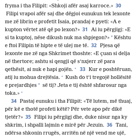
30
fryma i tha Filipit: «Shkoji afër asaj karroce.»
Filipi vrapoi afër saj dhe dëgjoi eunukun tek lexonte
me zë librin e profetit Isaia, prandaj e pyeti: «A e
31
kupton vërtet atë që po lexon?»
Ai iu përgjigj: «E
*
si ta kuptoj, nëse dikush nuk ma shpjegon?»
Kështu
32
e ftoi Filipin të hipte e të ulej me të.
Pjesa që
lexonte me zë nga Shkrimet thoshte: «E çuan si delja
në thertore; ashtu si qengji që s’nxjerr zë para
+
33
qethësit, ai nuk e hapi gojën.
Kur e poshtëruan,
+
atij iu mohua drejtësia.
Kush do t’i tregojë hollësitë
*
e prejardhjes
së tij? Jeta e tij është shfarosur nga
+
toka.»
34
Pastaj eunuku i tha Filipit: «Të lutem, më thuaj,
për kë e thotë profeti këtë? Për vete apo për dikë
35
tjetër?»
Filipi iu përgjigj dhe, duke nisur nga ky
36
shkrim, i shpalli lajmin e mirë për Jezuin.
Tani,
ndërsa shkonin rrugës, arritën në një vend me ujë,