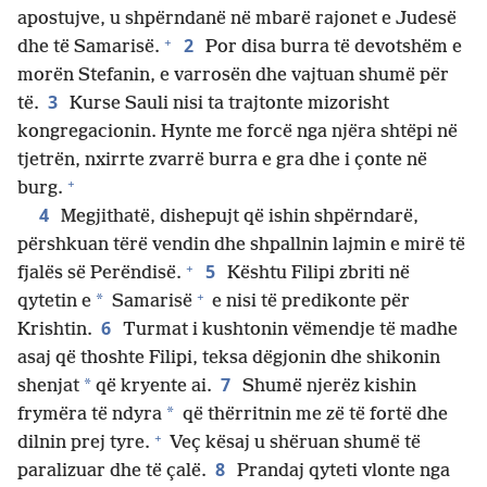
apostujve, u shpërndanë në mbarë rajonet e Judesë
+
2
dhe të Samarisë.
Por disa burra të devotshëm e
morën Stefanin, e varrosën dhe vajtuan shumë për
3
të.
Kurse Sauli nisi ta trajtonte mizorisht
kongregacionin. Hynte me forcë nga njëra shtëpi në
tjetrën, nxirrte zvarrë burra e gra dhe i çonte në
+
burg.
4
Megjithatë, dishepujt që ishin shpërndarë,
përshkuan tërë vendin dhe shpallnin lajmin e mirë të
+
5
fjalës së Perëndisë.
Kështu Filipi zbriti në
+
*
qytetin e
Samarisë
e nisi të predikonte për
6
Krishtin.
Turmat i kushtonin vëmendje të madhe
asaj që thoshte Filipi, teksa dëgjonin dhe shikonin
7
*
shenjat
që kryente ai.
Shumë njerëz kishin
*
frymëra të ndyra
që thërritnin me zë të fortë dhe
+
dilnin prej tyre.
Veç kësaj u shëruan shumë të
8
paralizuar dhe të çalë.
Prandaj qyteti vlonte nga