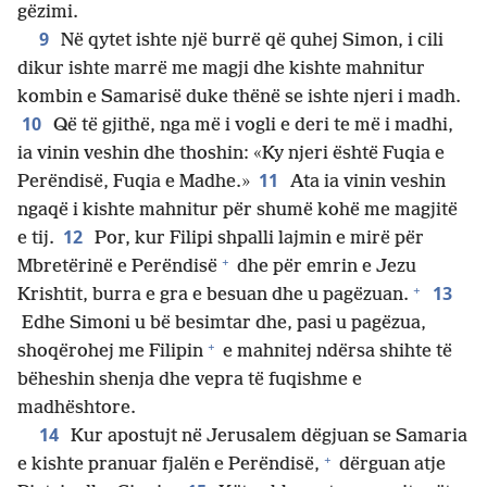
gëzimi.
9
Në qytet ishte një burrë që quhej Simon, i cili
dikur ishte marrë me magji dhe kishte mahnitur
kombin e Samarisë duke thënë se ishte njeri i madh.
10
Që të gjithë, nga më i vogli e deri te më i madhi,
ia vinin veshin dhe thoshin: «Ky njeri është Fuqia e
11
Perëndisë, Fuqia e Madhe.»
Ata ia vinin veshin
ngaqë i kishte mahnitur për shumë kohë me magjitë
12
e tij.
Por, kur Filipi shpalli lajmin e mirë për
+
Mbretërinë e Perëndisë
dhe për emrin e Jezu
+
13
Krishtit, burra e gra e besuan dhe u pagëzuan.
Edhe Simoni u bë besimtar dhe, pasi u pagëzua,
+
shoqërohej me Filipin
e mahnitej ndërsa shihte të
bëheshin shenja dhe vepra të fuqishme e
madhështore.
14
Kur apostujt në Jerusalem dëgjuan se Samaria
+
e kishte pranuar fjalën e Perëndisë,
dërguan atje