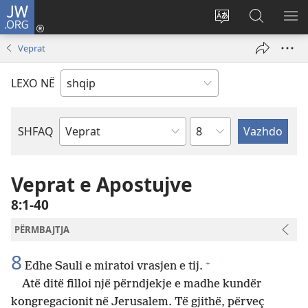
JW.ORG
Hyr
me
Ndrysho
Kërko
SH
identifikim
gjuhën
në
ME
Veprat
(hap
e
JW.ORG
dritare
sitit
LEXO NË
të
re)
Kapitullit
SHFAQ
Librit
të
Biblës
Veprat e Apostujve
8:1-40
PËRMBAJTJA
8
+
Edhe Sauli e miratoi vrasjen e tij.
Atë ditë filloi një përndjekje e madhe kundër
kongregacionit në Jerusalem. Të gjithë, përveç