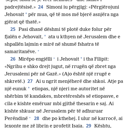
24
padrejtësisë.»
Simoni iu përgjigj: «Përgjërojuni
*
Jehovait
për mua, që të mos më bjerë asnjëra nga
gjërat që thatë.»
25
Pasi dhanë dëshmi të plotë duke folur për
*
fjalën e Jehovait,
ata u kthyen në Jerusalem dhe e
shpallën lajmin e mirë në shumë fshatra të
+
samaritanëve.
+
26
*
Mirëpo engjëlli
i Jehovait
i tha Filipit:
«Ngrihu e shko drejt jugut, në rrugën që zbret nga
Jerusalemi për në Gazë.» (Ajo është një rrugë e
27
shkretë.)
Ai u ngrit menjëherë dhe shkoi. Atje pa
*
një eunuk
etiopas, një njeri me autoritet në
shërbim të kandakes, mbretëreshës së etiopasve, e
cila e kishte emëruar mbi gjithë thesarin e saj. Ai
kishte shkuar në Jerusalem për të adhuruar
+
28
Perëndinë
dhe po kthehej. I ulur në karrocë, ai
29
lexonte me zë librin e profetit Isaia.
Kështu,