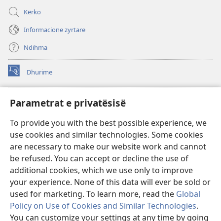
Kërko
Informacione zyrtare
Ndihma
Dhurime
(hap
dritare
të
BIBLIOTEKA ONLINE Watchtower
Parametrat e privatësisë
(hap
re)
dritare
®
JW Hub
To provide you with the best possible experience, we
të
(hap
re)
use cookies and similar technologies. Some cookies
dritare
®
JW Library
të
are necessary to make our website work and cannot
re)
be refused. You can accept or decline the use of
Biblioteka Watchtower
additional cookies, which we use only to improve
your experience. None of this data will ever be sold or
used for marketing. To learn more, read the
Global
Policy on Use of Cookies and Similar Technologies
.
You can customize your settings at any time by going
Copyright
© 2026 Watch Tower Bible and Tract Society of Pennsylvania.