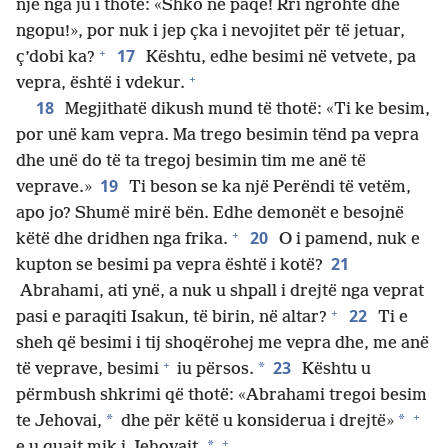
një nga ju i thotë: «Shko në paqe! Rri ngrohtë dhe
ngopu!», por nuk i jep çka i nevojitet për të jetuar,
+
17
ç’dobi ka?
Kështu, edhe besimi në vetvete, pa
+
vepra, është i vdekur.
18
Megjithatë dikush mund të thotë: «Ti ke besim,
por unë kam vepra. Ma trego besimin tënd pa vepra
dhe unë do të ta tregoj besimin tim me anë të
19
veprave.»
Ti beson se ka një Perëndi të vetëm,
apo jo? Shumë mirë bën. Edhe demonët e besojnë
+
20
këtë dhe dridhen nga frika.
O i pamend, nuk e
21
kupton se besimi pa vepra është i kotë?
Abrahami, ati ynë, a nuk u shpall i drejtë nga veprat
+
22
pasi e paraqiti Isakun, të birin, në altar?
Ti e
sheh që besimi i tij shoqërohej me vepra dhe, me anë
+
23
*
të veprave, besimi
iu përsos.
Kështu u
përmbush shkrimi që thotë: «Abrahami tregoi besim
+
*
*
te Jehovai,
dhe për këtë u konsiderua i drejtë»
+
*
e u quajt mik i Jehovait.