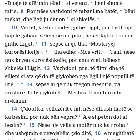
+
*
«Duaje të afërmin tënd
si veten»,
bëni shumë
+
9
mirë.
Por nëse vazhdoni të mbani me hatër,
bëni
+
*
mëkat, dhe ligji ju dënon
si shkelës.
10
Vërtet, kush i bindet gjithë Ligjit, por hedh një
hap të gabuar vetëm në një pikë, bëhet fajtor kundër
+
11
gjithë Ligjit,
sepse ai që tha: «Mos kryej
+
+
*
kurorëshkelje»,
tha edhe: «Mos vrit.»
Tani, nëse
nuk kryen kurorëshkelje, por ama vret, bëhesh
12
shkelës i Ligjit.
Vazhdoni, pra, të flitni dhe të
silleni si ata që do të gjykohen nga ligji i një populli të
+
13
*
lirë,
sepse ai që nuk tregon mëshirë, pa
+
mëshirë do të gjykohet.
Mëshira triumfon mbi
gjykimin.
14
Ç’dobi ka, vëllezërit e mi, nëse dikush thotë se
+
ka besim, por nuk bën vepra?
A e shpëton dot ai
+
15
*
besim?
Nëse një vëlla a motër nuk ka rroba
16
dhe ushqimin e nevojshëm çdo ditë,
e megjithatë