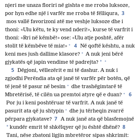
njeri me unaza floriri në gishta e me rroba luksoze,
3
por hyn edhe një i varfër me rroba të fëlliqura,
mos vallë favorizoni atë me veshje luksoze dhe i
thoni: «Ulu këtu, te ky vend nderi!», kurse të varfrit i
thoni: «Rri në këmbë!» ose: «Ulu atje poshtë, afër
+
4
stolit të këmbëve të mia!»
Në qoftë kështu, a nuk
+
keni mes jush dallime klasore?
A nuk jeni bërë
+
*
gjykatës që japin vendime të padrejta?
5
Dëgjoni, vëllezërit e mi të dashur. A nuk i
zgjodhi Perëndia ata që janë të varfër për botën, që
+
të jenë të pasur në besim
dhe trashëgimtarë të
+
6
Mbretërisë, të cilën ua premtoi atyre që e duan?
Por ju i keni poshtëruar të varfrit. A nuk janë të
+
pasurit ata që ju shtypin
dhe ju tërheqin zvarrë
7
përpara gjykatave?
A nuk janë ata që blasfemojnë
8
*
kundër emrit të shkëlqyer që ju është dhënë?
Tani, nëse zbatoni ligjin mbretëror sipas shkrimit: