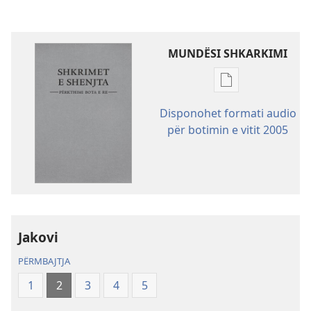
MUNDËSI SHKARKIMI
Mundësitë
e
Disponohet formati audio
shkarkimit
për botimin e vitit 2005
për
botimet
Shkrimet
e
Shenjta
—
Jakovi
Përkthimi
Bota
PËRMBAJTJA
e
1
2
3
4
5
Re
(Botimi