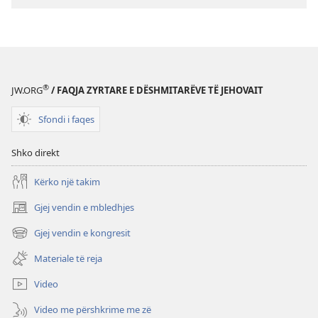
i
rishikuar
2019)
®
JW.ORG
/ FAQJA ZYRTARE E DËSHMITARËVE TË JEHOVAIT
Sfondi i faqes
Shko direkt
Kërko një takim
Gjej vendin e mbledhjes
(hap
dritare
Gjej vendin e kongresit
(hap
të
dritare
re)
Materiale të reja
të
re)
Video
Video me përshkrime me zë