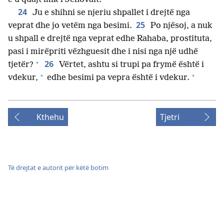
24
Ju e shihni se njeriu shpallet i drejtë nga
25
veprat dhe jo vetëm nga besimi.
Po njësoj, a nuk
u shpall e drejtë nga veprat edhe Rahaba, prostituta,
pasi i mirëpriti vëzhguesit dhe i nisi nga një udhë
+
26
tjetër?
Vërtet, ashtu si trupi pa frymë është i
+
+
vdekur,
edhe besimi pa vepra është i vdekur.
Kthehu
Tjetri
Të drejtat e autorit për këtë botim