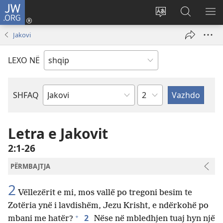
JW.ORG
Hyr
me
Ndrysho
Kërko
SH
identifikim
gjuhën
në
ME
Jakovi
(hap
e
JW.ORG
dritare
sitit
LEXO NË
të
re)
Kapitullit
SHFAQ
Librit
të
Biblës
Letra e Jakovit
2:1-26
PËRMBAJTJA
2
Vëllezërit e mi, mos vallë po tregoni besim te
Zotëria ynë i lavdishëm, Jezu Krisht, e ndërkohë po
+
2
mbani me hatër?
Nëse në mbledhjen tuaj hyn një