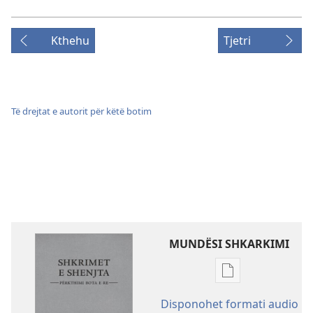
Kthehu
Tjetri
Të drejtat e autorit për këtë botim
MUNDËSI SHKARKIMI
Mundësitë
e
Disponohet formati audio
shkarkimit