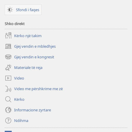
Sfondi i faqes
Shko direkt
Kërko një takim
Gjej vendin e mbledhjes
(hap
dritare
Gjej vendin e kongresit
(hap
të
dritare
re)
Materiale të reja
të
re)
Video
Video me përshkrime me zë
Kërko
Informacione zyrtare
Ndihma