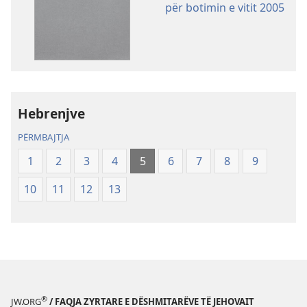
për botimin e vitit 2005
për
botimet
Shkrimet
e
Shenjta
—
Hebrenjve
Përkthimi
Bota
PËRMBAJTJA
e
1
2
3
4
5
6
7
8
9
Re
(Botimi
10
11
12
13
i
rishikuar
2019)
®
JW.ORG
/ FAQJA ZYRTARE E DËSHMITARËVE TË JEHOVAIT