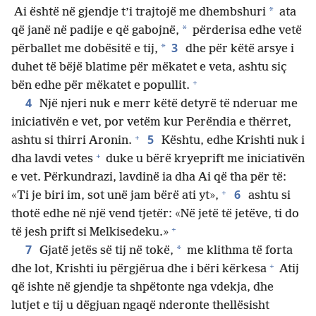
*
Ai është në gjendje t’i trajtojë me dhembshuri
ata
*
që janë në padije e që gabojnë,
përderisa edhe vetë
3
*
përballet me dobësitë e tij,
dhe për këtë arsye i
duhet të bëjë blatime për mëkatet e veta, ashtu siç
+
bën edhe për mëkatet e popullit.
4
Një njeri nuk e merr këtë detyrë të nderuar me
iniciativën e vet, por vetëm kur Perëndia e thërret,
+
5
ashtu si thirri Aronin.
Kështu, edhe Krishti nuk i
+
dha lavdi vetes
duke u bërë kryeprift me iniciativën
e vet. Përkundrazi, lavdinë ia dha Ai që tha për të:
+
6
«Ti je biri im, sot unë jam bërë ati yt»,
ashtu si
thotë edhe në një vend tjetër: «Në jetë të jetëve, ti do
+
të jesh prift si Melkisedeku.»
7
*
Gjatë jetës së tij në tokë,
me klithma të forta
+
dhe lot, Krishti iu përgjërua dhe i bëri kërkesa
Atij
që ishte në gjendje ta shpëtonte nga vdekja, dhe
lutjet e tij u dëgjuan ngaqë nderonte thellësisht