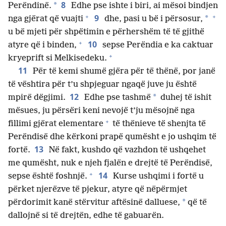
8
*
Perëndinë.
Edhe pse ishte i biri, ai mësoi bindjen
+
+
9
*
nga gjërat që vuajti
dhe, pasi u bë i përsosur,
u bë mjeti për shpëtimin e përhershëm të të gjithë
+
10
atyre që i binden,
sepse Perëndia e ka caktuar
+
kryeprift si Melkisedeku.
11
Për të kemi shumë gjëra për të thënë, por janë
të vështira për t’u shpjeguar ngaqë juve ju është
12
*
mpirë dëgjimi.
Edhe pse tashmë
duhej të ishit
mësues, ju përsëri keni nevojë t’ju mësojnë nga
+
fillimi gjërat elementare
të thënieve të shenjta të
Perëndisë dhe kërkoni prapë qumësht e jo ushqim të
13
fortë.
Në fakt, kushdo që vazhdon të ushqehet
me qumësht, nuk e njeh fjalën e drejtë të Perëndisë,
+
14
sepse është foshnjë.
Kurse ushqimi i fortë u
përket njerëzve të pjekur, atyre që nëpërmjet
*
përdorimit kanë stërvitur aftësinë dalluese,
që të
dallojnë si të drejtën, edhe të gabuarën.