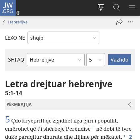
JW.ORG
Hyr
me
Ndrysho
Kërko
SH
identifikim
gjuhën
në
ME
Hebrenjve
(hap
e
JW.ORG
dritare
sitit
LEXO NË
të
re)
Kapitullit
SHFAQ
Librit
të
Biblës
Letra drejtuar hebrenjve
5:1-14
PËRMBAJTJA
5
Çdo kryeprift që zgjidhet nga gjiri i popullit,
+
emërohet që t’i shërbejë Perëndisë
në dobi të tyre
+
2
duke paraqitur dhurata dhe flijime për mëkatet.