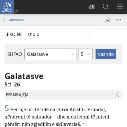
JW.ORG
Hyr
me
Ndrysho
Kërko
SH
identifikim
gjuhën
në
ME
Galatasve
(hap
e
JW.ORG
dritare
sitit
LEXO NË
të
re)
Kapitullit
SHFAQ
Librit
të
Biblës
Galatasve
5:1-26
PËRMBAJTJA
5
Për një liri të tillë na çliroi Krishti. Prandaj,
+
qëndroni të patundur
dhe mos lejoni të futeni
+
përsëri nën zgjedhën e skllavërisë.