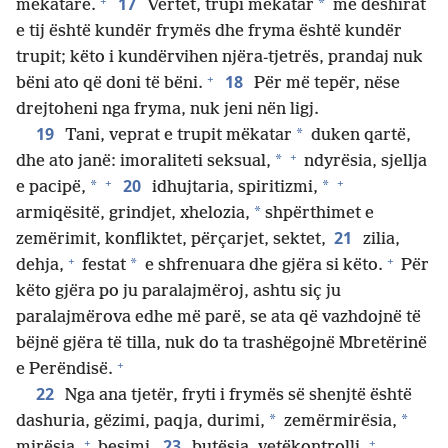
+
17
*
mëkatare.
Vërtet, trupi mëkatar
me dëshirat
e tij është kundër frymës dhe fryma është kundër
trupit; këto i kundërvihen njëra-tjetrës, prandaj nuk
+
18
bëni ato që doni të bëni.
Për më tepër, nëse
drejtoheni nga fryma, nuk jeni nën ligj.
19
*
Tani, veprat e trupit mëkatar
duken qartë,
+
*
dhe ato janë: imoraliteti seksual,
ndyrësia, sjellja
+
+
20
*
*
e pacipë,
idhujtaria, spiritizmi,
*
armiqësitë, grindjet, xhelozia,
shpërthimet e
21
zemërimit, konfliktet, përçarjet, sektet,
zilia,
+
+
*
dehja,
festat
e shfrenuara dhe gjëra si këto.
Për
këto gjëra po ju paralajmëroj, ashtu siç ju
paralajmërova edhe më parë, se ata që vazhdojnë të
bëjnë gjëra të tilla, nuk do ta trashëgojnë Mbretërinë
+
e Perëndisë.
22
Nga ana tjetër, fryti i frymës së shenjtë është
*
*
dashuria, gëzimi, paqja, durimi,
zemërmirësia,
+
+
23
mirësia,
besimi,
butësia, vetëkontrolli.