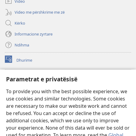
Video
Video me përshkrime me zë
Kërko
Informacione zyrtare
Ndihma
Dhurime
(hap
dritare
të
BIBLIOTEKA ONLINE Watchtower
Parametrat e privatësisë
(hap
re)
dritare
®
JW Hub
To provide you with the best possible experience, we
të
(hap
re)
use cookies and similar technologies. Some cookies
dritare
®
JW Library
të
are necessary to make our website work and cannot
re)
be refused. You can accept or decline the use of
Biblioteka Watchtower
additional cookies, which we use only to improve
your experience. None of this data will ever be sold or
used for marketing. To learn more, read the
Global