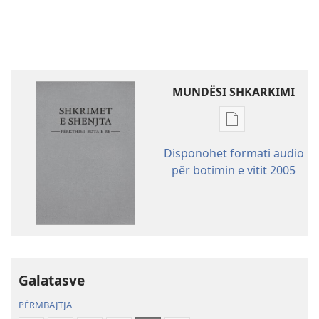
MUNDËSI SHKARKIMI
Mundësitë
e
Disponohet formati audio
shkarkimit
për botimin e vitit 2005
për
botimet
Shkrimet
e
Shenjta
—
Galatasve
Përkthimi
Bota
PËRMBAJTJA
e