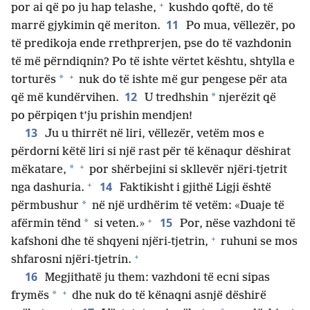
+
por ai që po ju hap telashe,
kushdo qoftë, do të
11
marrë gjykimin që meriton.
Po mua, vëllezër, po
të predikoja ende rrethprerjen, pse do të vazhdonin
të më përndiqnin? Po të ishte vërtet kështu, shtylla e
+
*
torturës
nuk do të ishte më gur pengese për ata
12
*
që më kundërvihen.
U tredhshin
njerëzit që
po përpiqen t’ju prishin mendjen!
13
Ju u thirrët në liri, vëllezër, vetëm mos e
përdorni këtë liri si një rast për të kënaqur dëshirat
+
*
mëkatare,
por shërbejini si skllevër njëri-tjetrit
+
14
nga dashuria.
Faktikisht i gjithë Ligji është
*
përmbushur
në një urdhërim të vetëm: «Duaje të
+
15
*
afërmin tënd
si veten.»
Por, nëse vazhdoni të
+
kafshoni dhe të shqyeni njëri-tjetrin,
ruhuni se mos
+
shfarosni njëri-tjetrin.
16
Megjithatë ju them: vazhdoni të ecni sipas
+
*
frymës
dhe nuk do të kënaqni asnjë dëshirë