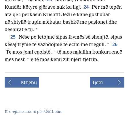
24
Kundër këtyre gjërave nuk ka ligj.
Për më tepër,
ata që i përkasin Krishtit Jezu e kanë gozhduar
në shtyllë trupin mëkatar bashkë me pasionet dhe
+
dëshirat e tij.
25
Nëse po jetojmë sipas frymës së shenjtë, sipas
+
26
kësaj fryme të vazhdojmë të ecim me rregull.
+
Të mos jemi egoistë,
të mos ngjallim konkurrencë
+
mes nesh
e të mos kemi zili njëri-tjetrin.
Kthehu
Tjetri
Të drejtat e autorit për këtë botim