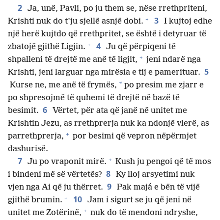
2
Ja, unë, Pavli, po ju them se, nëse rrethpriteni,
+
3
Krishti nuk do t’ju sjellë asnjë dobi.
I kujtoj edhe
një herë kujtdo që rrethpritet, se është i detyruar të
+
4
zbatojë gjithë Ligjin.
Ju që përpiqeni të
+
shpalleni të drejtë me anë të ligjit,
jeni ndarë nga
5
Krishti, jeni larguar nga mirësia e tij e pamerituar.
*
Kurse ne, me anë të frymës,
po presim me zjarr e
po shpresojmë të quhemi të drejtë në bazë të
6
besimit.
Vërtet, për ata që janë në unitet me
Krishtin Jezu, as rrethprerja nuk ka ndonjë vlerë, as
+
parrethprerja,
por besimi që vepron nëpërmjet
dashurisë.
+
7
Ju po vraponit mirë.
Kush ju pengoi që të mos
8
i bindeni më së vërtetës?
Ky lloj arsyetimi nuk
9
vjen nga Ai që ju thërret.
Pak majá e bën të vijë
+
10
gjithë brumin.
Jam i sigurt se ju që jeni në
+
unitet me Zotërinë,
nuk do të mendoni ndryshe,