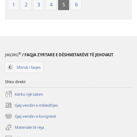
1
2
3
4
5
6
Re
(Botimi
i
rishikuar
2019)
®
JW.ORG
/ FAQJA ZYRTARE E DËSHMITARËVE TË JEHOVAIT
Sfondi i faqes
Shko direkt
Kërko një takim
Gjej vendin e mbledhjes
(hap
dritare
Gjej vendin e kongresit
(hap
të
dritare
re)
Materiale të reja
të
re)