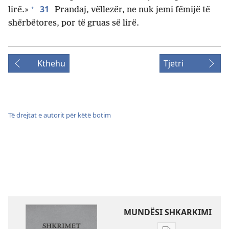
+
31
lirë.»
Prandaj, vëllezër, ne nuk jemi fëmijë të
shërbëtores, por të gruas së lirë.
Kthehu
Tjetri
Të drejtat e autorit për këtë botim
MUNDËSI SHKARKIMI