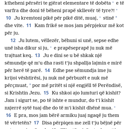
+
ktheheni përsëri te gjërat elementare të dobëta
e të
+
varfra dhe doni të bëheni prapë skllevër të tyre?!
+
10
*
Ju kremtoni pikë për pikë ditë, muaj,
stinë
11
dhe vite.
Kam frikë se mos jam përpjekur më kot
për ju.
12
Ju lutem, vëllezër, bëhuni si unë, sepse edhe
+
unë isha dikur si ju,
e prapëseprapë ju nuk më
13
trajtuat keq.
Ju e dini se u bë shkak një
sëmundje që m’u dha rasti t’ju shpallja lajmin e mirë
14
për herë të parë.
Edhe pse sëmundja ime ju
krijoi vështirësi, ju nuk më përbuzët e nuk më
*
përçmuat,
por më pritët si një engjëll të Perëndisë,
15
si Krishtin Jezu.
Ku shkoi ajo lumturi që kishit?
Jam i sigurt se, po të ishte e mundur, do t’i kishit
+
nxjerrë sytë tuaj dhe do të m’i kishit dhënë mua.
16
E pra, mos jam bërë armiku juaj ngaqë ju them
17
të vërtetën?
Disa përpiqen me zell t’ju bëjnë për