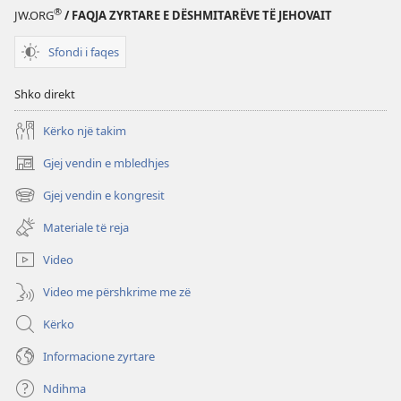
®
JW.ORG
/ FAQJA ZYRTARE E DËSHMITARËVE TË JEHOVAIT
Sfondi i faqes
Shko direkt
Kërko një takim
Gjej vendin e mbledhjes
(hap
dritare
Gjej vendin e kongresit
(hap
të
dritare
re)
Materiale të reja
të
re)
Video
Video me përshkrime me zë
Kërko
Informacione zyrtare
Ndihma