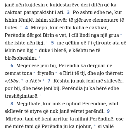
janë nën kujdesin e kujdestarëve deri ditën që ka
3
caktuar paraprakisht i ati.
Po ashtu edhe ne, kur
ishim fëmijë, ishim skllevër të gjërave elementare të
+
4
botës.
Mirëpo, kur erdhi koha e caktuar,
+
Perëndia dërgoi Birin e vet, i cili lindi nga një grua
+
5
dhe ishte nën ligj,
me qëllim që t’i çlironte ata që
+
ishin nën ligj
duke i blerë, e kështu ne të
+
birësoheshim.
6
Meqenëse jeni bij, Perëndia ka dërguar në
+
+
zemrat tona
frymën
e Birit të tij, dhe ajo thërret:
+
7
*
«Abba,
o Atë!»
Kështu ju nuk jeni më skllevër,
por bij, dhe nëse jeni bij, Perëndia ju ka bërë edhe
+
trashëgimtarë.
8
Megjithatë, kur nuk e njihnit Perëndinë, ishit
9
skllevër të atyre që nuk janë vërtet perëndi.
Mirëpo, tani që keni arritur ta njihni Perëndinë, ose
*
më mirë tani që Perëndia ju ka njohur,
si vallë