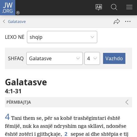
JW.ORG
Hyr
me
Ndrysho
Kërko
SH
identifikim
gjuhën
në
ME
Galatasve
(hap
e
JW.ORG
dritare
sitit
LEXO NË
të
re)
Kapitullit
SHFAQ
Librit
të
Biblës
Galatasve
4:1-31
PËRMBAJTJA
4
Tani them se, për sa kohë trashëgimtari është
fëmijë, nuk ka asnjë ndryshim nga skllavi, ndonëse
2
është zotëri i gjithçkaje,
sepse ai dhe shtëpia e tij