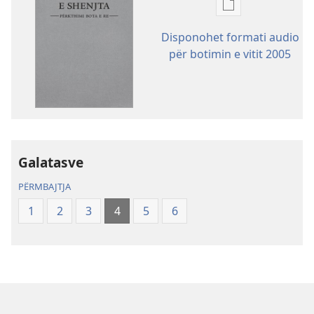
Mundësitë
e
Disponohet formati audio
shkarkimit
për botimin e vitit 2005
për
botimet
Shkrimet
e
Shenjta
—
Galatasve
Përkthimi
Bota
PËRMBAJTJA
e
1
2
3
4
5
6
Re
(Botimi
i
rishikuar
2019)