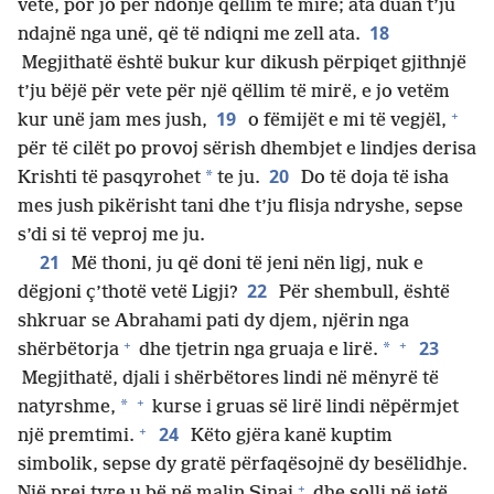
vete, por jo për ndonjë qëllim të mirë; ata duan t’ju
18
ndajnë nga unë, që të ndiqni me zell ata.
Megjithatë është bukur kur dikush përpiqet gjithnjë
t’ju bëjë për vete për një qëllim të mirë, e jo vetëm
+
19
kur unë jam mes jush,
o fëmijët e mi të vegjël,
për të cilët po provoj sërish dhembjet e lindjes derisa
20
*
Krishti të pasqyrohet
te ju.
Do të doja të isha
mes jush pikërisht tani dhe t’ju flisja ndryshe, sepse
s’di si të veproj me ju.
21
Më thoni, ju që doni të jeni nën ligj, nuk e
22
dëgjoni ç’thotë vetë Ligji?
Për shembull, është
shkruar se Abrahami pati dy djem, njërin nga
+
+
23
*
shërbëtorja
dhe tjetrin nga gruaja e lirë.
Megjithatë, djali i shërbëtores lindi në mënyrë të
+
*
natyrshme,
kurse i gruas së lirë lindi nëpërmjet
+
24
një premtimi.
Këto gjëra kanë kuptim
simbolik, sepse dy gratë përfaqësojnë dy besëlidhje.
+
Një prej tyre u bë në malin Sinai
dhe solli në jetë