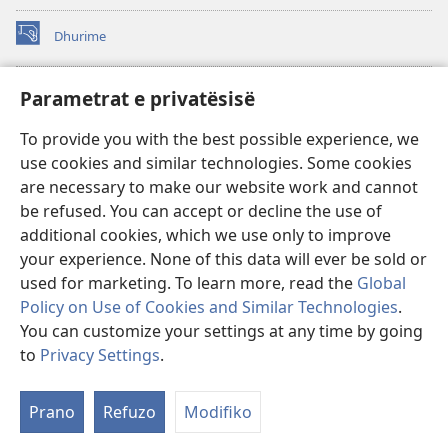
Dhurime
(hap
dritare
të
BIBLIOTEKA ONLINE Watchtower
Parametrat e privatësisë
(hap
re)
dritare
®
JW Hub
To provide you with the best possible experience, we
të
(hap
re)
use cookies and similar technologies. Some cookies
dritare
®
JW Library
të
are necessary to make our website work and cannot
re)
be refused. You can accept or decline the use of
Biblioteka Watchtower
additional cookies, which we use only to improve
your experience. None of this data will ever be sold or
used for marketing. To learn more, read the
Global
Policy on Use of Cookies and Similar Technologies
.
You can customize your settings at any time by going
Copyright
© 2026 Watch Tower Bible and Tract Society of Pennsylvania.
KUSHTET E PËRDORIMIT
|
POLITIKA E PRIVATËSISË
|
PARAMETRAT E
to
Privacy Settings
.
Sh
PRIVATËSISË
ta
Prano
Refuzo
Modifiko
e
pë