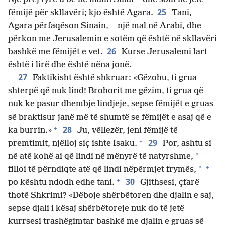
25
fëmijë për skllavëri; kjo është Agara.
Tani,
+
Agara përfaqëson Sinain,
një mal në Arabi, dhe
përkon me Jerusalemin e sotëm që është në skllavëri
26
bashkë me fëmijët e vet.
Kurse Jerusalemi lart
është i lirë dhe është nëna jonë.
27
Faktikisht është shkruar: «Gëzohu, ti grua
shterpë që nuk lind! Brohorit me gëzim, ti grua që
nuk ke pasur dhembje lindjeje, sepse fëmijët e gruas
së braktisur janë më të shumtë se fëmijët e asaj që e
+
28
ka burrin.»
Ju, vëllezër, jeni fëmijë të
+
29
premtimit, njëlloj siç ishte Isaku.
Por, ashtu si
*
në atë kohë ai që lindi në mënyrë të natyrshme,
+
*
filloi të përndiqte atë që lindi nëpërmjet frymës,
+
30
po kështu ndodh edhe tani.
Gjithsesi, çfarë
thotë Shkrimi? «Dëboje shërbëtoren dhe djalin e saj,
sepse djali i kësaj shërbëtoreje nuk do të jetë
kurrsesi trashëgimtar bashkë me djalin e gruas së