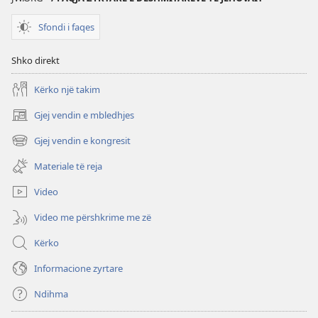
Sfondi i faqes
Shko direkt
Kërko një takim
Gjej vendin e mbledhjes
(hap
dritare
Gjej vendin e kongresit
(hap
të
dritare
re)
Materiale të reja
të
re)
Video
Video me përshkrime me zë
Kërko
Informacione zyrtare
Ndihma