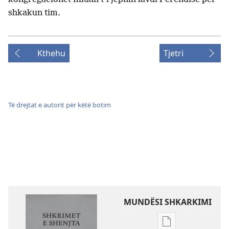
shkakun tim.
Kthehu
Tjetri
Të drejtat e autorit për këtë botim
MUNDËSI SHKARKIMI
Mundësitë