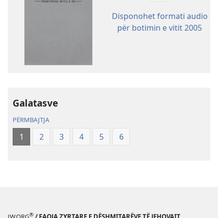
e
Disponohet formati audio
shkarkimit
për botimin e vitit 2005
për
botimet
Shkrimet
e
Shenjta
—
Galatasve
Përkthimi
Bota
PËRMBAJTJA
e
1
2
3
4
5
6
Re
(Botimi
i
rishikuar
2019)
®
JW.ORG
/ FAQJA ZYRTARE E DËSHMITARËVE TË JEHOVAIT