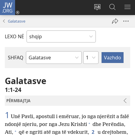
JW.ORG
Hyr
me
Ndrysho
Kërko
SH
identifikim
gjuhën
në
ME
Galatasve
(hap
e
JW.ORG
dritare
sitit
LEXO NË
të
re)
Kapitullit
SHFAQ
Librit
të
Biblës
Galatasve
1:1-24
PËRMBAJTJA
1
Unë Pavli, apostull i emëruar, jo nga njerëzit a falë
+
ndonjë njeriu, por nga Jezu Krishti
dhe Perëndia,
+
2
Ati,
që e ngriti atë nga të vdekurit,
u drejtohem,