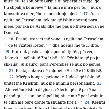
16
mirë
të zbulonte Birin e tij nëpërmjet meje, që
+
*
t’u shpallja kombeve
lajmin e mirë për të,
nuk u
17
*
konsultova menjëherë me ndonjë njeri.
As u
ngjita në Jerusalem, tek ata që ishin apostuj para
meje, por ika në Arabi dhe më pas u ktheva sërish në
+
Damask.
18
Pastaj, tre vjet më vonë, u ngjita në Jerusalem
+
+
*
që të vizitoja Kefën
dhe ndenja me të 15 ditë.
19
Por nuk pashë asnjë apostull tjetër, përveç
+
20
Jakovit,
vëllait të Zotërisë.
Për këto që po ju
shkruaj, ju siguroj para Perëndisë se nuk po gënjej.
21
Pastaj shkova në rajonet e Sirisë e të Kilikisë.
+
22
Mirëpo kongregacionet e Judesë që ishin në
23
unitet me Krishtin, nuk më njihnin personalisht.
Ato vetëm kishin dëgjuar: «Njeriu që më parë na
+
përndiqte,
tani po shpall lajmin e mirë për besimin,
+
24
të cilin më parë donte ta shuante krejt.»
Kështu
kongregacionet filluan t’i jepnin lavdi Perëndisë për