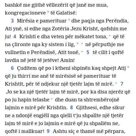
bashkë me gjithë vëllezërit që janë me mua,
*
kongregacioneve
të Galatisë:
3
*
Mirësia e pamerituar
dhe paqja nga Perëndia,
Ati ynë, si edhe nga Zotëria Jezu Krisht, qofshin me
+
4
ju!
Krishti e dha veten për mëkatet tona,
që të
+
*
na çlironte nga ky sistem i lig,
në përputhje me
+
5
vullnetin e Perëndisë, Atit tonë,
të cilit i qoftë
lavdia në jetë të jetëve! Amin!
6
*
Çuditem që po i ktheni shpinën kaq shpejt Atij
që ju thirri me anë të mirësisë së pamerituar të
+
7
Krishtit, për të ndjekur një tjetër lajm të mirë.
Jo se ka një tjetër lajm të mirë, por ka disa njerëz që
+
po ju hapin telashe
dhe duan ta shtrembërojnë
8
lajmin e mirë për Krishtin.
Gjithsesi, edhe sikur
ne a ndonjë engjëll nga qielli t’ju shpallte një tjetër
lajm të mirë e jo lajmin e mirë që ju shpallëm ne,
9
qoftë i mallkuar!
Ashtu siç e thamë më përpara,