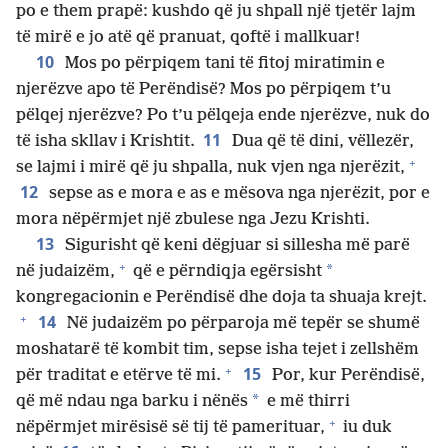
po e them prapë: kushdo që ju shpall një tjetër lajm
të mirë e jo atë që pranuat, qoftë i mallkuar!
10
Mos po përpiqem tani të fitoj miratimin e
njerëzve apo të Perëndisë? Mos po përpiqem t’u
pëlqej njerëzve? Po t’u pëlqeja ende njerëzve, nuk do
11
të isha skllav i Krishtit.
Dua që të dini, vëllezër,
+
se lajmi i mirë që ju shpalla, nuk vjen nga njerëzit,
12
sepse as e mora e as e mësova nga njerëzit, por e
mora nëpërmjet një zbulese nga Jezu Krishti.
13
Sigurisht që keni dëgjuar si sillesha më parë
+
*
në judaizëm,
që e përndiqja egërsisht
kongregacionin e Perëndisë dhe doja ta shuaja krejt.
+
14
Në judaizëm po përparoja më tepër se shumë
moshatarë të kombit tim, sepse isha tejet i zellshëm
+
15
për traditat e etërve të mi.
Por, kur Perëndisë,
*
që më ndau nga barku i nënës
e më thirri
+
nëpërmjet mirësisë së tij të pamerituar,
iu duk