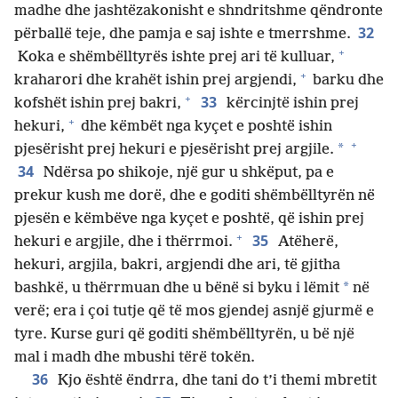
madhe dhe jashtëzakonisht e shndritshme qëndronte
32
përballë teje, dhe pamja e saj ishte e tmerrshme.
+
Koka e shëmbëlltyrës ishte prej ari të kulluar,
+
kraharori dhe krahët ishin prej argjendi,
barku dhe
+
33
kofshët ishin prej bakri,
kërcinjtë ishin prej
+
hekuri,
dhe këmbët nga kyçet e poshtë ishin
+
*
pjesërisht prej hekuri e pjesërisht prej argjile.
34
Ndërsa po shikoje, një gur u shkëput, pa e
prekur kush me dorë, dhe e goditi shëmbëlltyrën në
pjesën e këmbëve nga kyçet e poshtë, që ishin prej
+
35
hekuri e argjile, dhe i thërrmoi.
Atëherë,
hekuri, argjila, bakri, argjendi dhe ari, të gjitha
*
bashkë, u thërrmuan dhe u bënë si byku i lëmit
në
verë; era i çoi tutje që të mos gjendej asnjë gjurmë e
tyre. Kurse guri që goditi shëmbëlltyrën, u bë një
mal i madh dhe mbushi tërë tokën.
36
Kjo është ëndrra, dhe tani do t’i themi mbretit