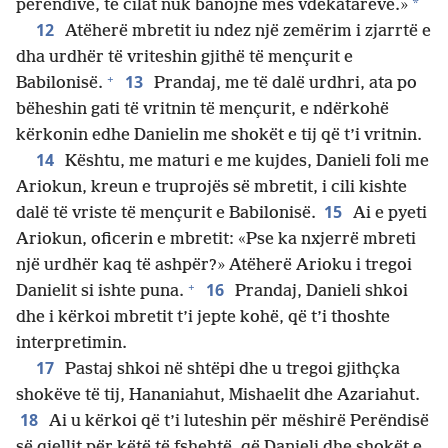
*
perëndive, të cilat nuk banojnë mes vdekatarëve.»
12
Atëherë mbretit iu ndez një zemërim i zjarrtë e
dha urdhër të vriteshin gjithë të mençurit e
+
13
Babilonisë.
Prandaj, me të dalë urdhri, ata po
bëheshin gati të vritnin të mençurit, e ndërkohë
kërkonin edhe Danielin me shokët e tij që t’i vritnin.
14
Kështu, me maturi e me kujdes, Danieli foli me
Ariokun, kreun e truprojës së mbretit, i cili kishte
15
dalë të vriste të mençurit e Babilonisë.
Ai e pyeti
Ariokun, oficerin e mbretit: «Pse ka nxjerrë mbreti
një urdhër kaq të ashpër?» Atëherë Arioku i tregoi
+
16
Danielit si ishte puna.
Prandaj, Danieli shkoi
dhe i kërkoi mbretit t’i jepte kohë, që t’i thoshte
interpretimin.
17
Pastaj shkoi në shtëpi dhe u tregoi gjithçka
shokëve të tij, Hananiahut, Mishaelit dhe Azariahut.
18
Ai u kërkoi që t’i luteshin për mëshirë Perëndisë
së qiellit për këtë të fshehtë, që Danieli dhe shokët e