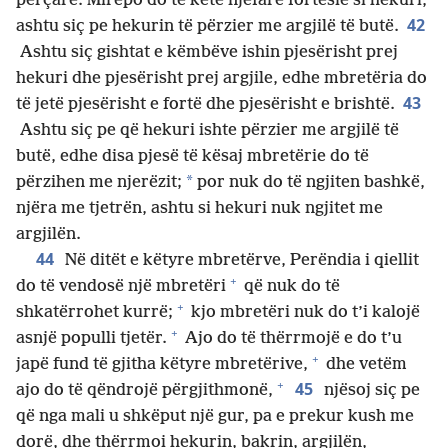
përçarë. Mirëpo do të ketë njëfarë fortësie si hekuri,
42
ashtu siç pe hekurin të përzier me argjilë të butë.
Ashtu siç gishtat e këmbëve ishin pjesërisht prej
hekuri dhe pjesërisht prej argjile, edhe mbretëria do
43
të jetë pjesërisht e fortë dhe pjesërisht e brishtë.
Ashtu siç pe që hekuri ishte përzier me argjilë të
butë, edhe disa pjesë të kësaj mbretërie do të
*
përzihen me njerëzit;
por nuk do të ngjiten bashkë,
njëra me tjetrën, ashtu si hekuri nuk ngjitet me
argjilën.
44
Në ditët e këtyre mbretërve, Perëndia i qiellit
+
do të vendosë një mbretëri
që nuk do të
+
shkatërrohet kurrë;
kjo mbretëri nuk do t’i kalojë
+
asnjë populli tjetër.
Ajo do të thërrmojë e do t’u
+
japë fund të gjitha këtyre mbretërive,
dhe vetëm
+
45
ajo do të qëndrojë përgjithmonë,
njësoj siç pe
që nga mali u shkëput një gur, pa e prekur kush me
dorë, dhe thërrmoi hekurin, bakrin, argjilën,