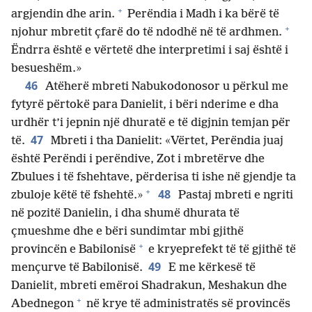
+
argjendin dhe arin.
Perëndia i Madh i ka bërë të
+
njohur mbretit çfarë do të ndodhë në të ardhmen.
Ëndrra është e vërtetë dhe interpretimi i saj është i
besueshëm.»
46
Atëherë mbreti Nabukodonosor u përkul me
fytyrë përtokë para Danielit, i bëri nderime e dha
urdhër t’i jepnin një dhuratë e të digjnin temjan për
47
të.
Mbreti i tha Danielit: «Vërtet, Perëndia juaj
është Perëndi i perëndive, Zot i mbretërve dhe
Zbulues i të fshehtave, përderisa ti ishe në gjendje ta
+
48
zbuloje këtë të fshehtë.»
Pastaj mbreti e ngriti
në pozitë Danielin, i dha shumë dhurata të
çmueshme dhe e bëri sundimtar mbi gjithë
+
provincën e Babilonisë
e kryeprefekt të të gjithë të
49
mençurve të Babilonisë.
E me kërkesë të
Danielit, mbreti emëroi Shadrakun, Meshakun dhe
+
Abednegon
në krye të administratës së provincës