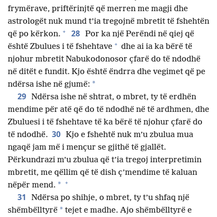
frymërave, priftërinjtë që merren me magji dhe
astrologët nuk mund t’ia tregojnë mbretit të fshehtën
+
28
që po kërkon.
Por ka një Perëndi në qiej që
+
është Zbulues i të fshehtave
dhe ai ia ka bërë të
njohur mbretit Nabukodonosor çfarë do të ndodhë
në ditët e fundit. Kjo është ëndrra dhe vegimet që pe
*
ndërsa ishe në gjumë:
29
Ndërsa ishe në shtrat, o mbret, ty të erdhën
mendime për atë që do të ndodhë në të ardhmen, dhe
Zbuluesi i të fshehtave të ka bërë të njohur çfarë do
30
të ndodhë.
Kjo e fshehtë nuk m’u zbulua mua
ngaqë jam më i mençur se gjithë të gjallët.
Përkundrazi m’u zbulua që t’ia tregoj interpretimin
mbretit, me qëllim që të dish ç’mendime të kaluan
+
*
nëpër mend.
31
Ndërsa po shihje, o mbret, ty t’u shfaq një
*
shëmbëlltyrë
tejet e madhe. Ajo shëmbëlltyrë e