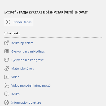
®
JW.ORG
/ FAQJA ZYRTARE E DËSHMITARËVE TË JEHOVAIT
Sfondi i faqes
Shko direkt
Kërko një takim
Gjej vendin e mbledhjes
(hap
dritare
Gjej vendin e kongresit
(hap
të
dritare
re)
Materiale të reja
të
re)
Video
Video me përshkrime me zë
Kërko
Informacione zyrtare