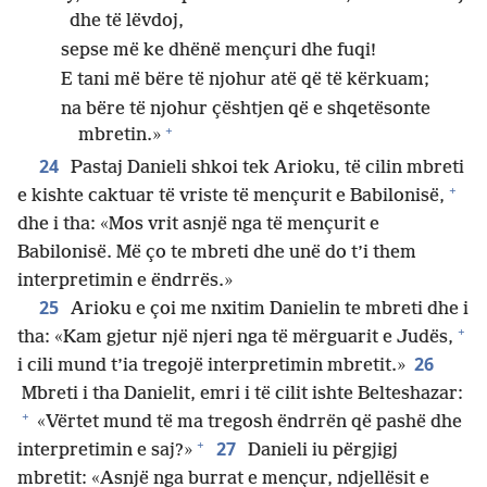
dhe të lëvdoj,
sepse më ke dhënë mençuri dhe fuqi!
E tani më bëre të njohur atë që të kërkuam;
na bëre të njohur çështjen që e shqetësonte
+
mbretin.»
24
Pastaj Danieli shkoi tek Arioku, të cilin mbreti
+
e kishte caktuar të vriste të mençurit e Babilonisë,
dhe i tha: «Mos vrit asnjë nga të mençurit e
Babilonisë. Më ço te mbreti dhe unë do t’i them
interpretimin e ëndrrës.»
25
Arioku e çoi me nxitim Danielin te mbreti dhe i
+
tha: «Kam gjetur një njeri nga të mërguarit e Judës,
26
i cili mund t’ia tregojë interpretimin mbretit.»
Mbreti i tha Danielit, emri i të cilit ishte Belteshazar:
+
«Vërtet mund të ma tregosh ëndrrën që pashë dhe
+
27
interpretimin e saj?»
Danieli iu përgjigj
mbretit: «Asnjë nga burrat e mençur, ndjellësit e