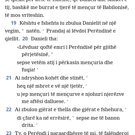
tij, bashkë me burrat e tjerë të mençur të Babilonisë,
të mos vriteshin.
19
Kështu e fshehta iu zbulua Danielit në një
+
*
vegim,
natën.
Prandaj ai lëvdoi Perëndinë e
20
qiellit.
Danieli tha:
«Lëvduar qoftë emri i Perëndisë për gjithë
*
përjetësinë,
sepse vetëm atij i përkasin mençuria dhe
+
fuqia!
+
21
Ai ndryshon kohët dhe stinët,
+
heq një mbret e vë një tjetër,
u jep mençuri të mençurve e njohuri njerëzve
+
me aftësi dalluese.
+
22
Ai zbulon gjërat e thella dhe gjërat e fshehura,
+
di çfarë ka në errësirë,
sepse me të banon
+
drita.
23
Ty, o Perëndi i paraardhësve të mi, të falënderoj