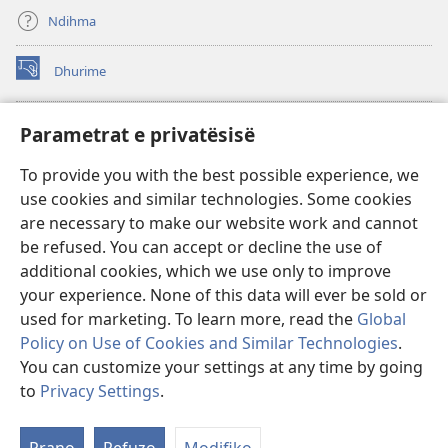
Ndihma
Dhurime
(hap
dritare
të
BIBLIOTEKA ONLINE Watchtower
Parametrat e privatësisë
(hap
re)
dritare
®
JW Hub
To provide you with the best possible experience, we
të
(hap
re)
use cookies and similar technologies. Some cookies
dritare
®
JW Library
të
are necessary to make our website work and cannot
re)
be refused. You can accept or decline the use of
Biblioteka Watchtower
additional cookies, which we use only to improve
your experience. None of this data will ever be sold or
used for marketing. To learn more, read the
Global
Policy on Use of Cookies and Similar Technologies
.
Copyright
© 2026 Watch Tower Bible and Tract Society of Pennsylvania.
You can customize your settings at any time by going
KUSHTET E PËRDORIMIT
|
POLITIKA E PRIVATËSISË
|
PARAMETRAT E
to
Privacy Settings
.
Sh
PRIVATËSISË
ta