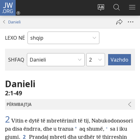
JW.ORG
Hyr
me
Ndrysho
Kërko
SH
identifikim
gjuhën
në
ME
Danieli
(hap
e
JW.ORG
dritare
sitit
LEXO NË
të
re)
Kapitullit
SHFAQ
Librit
të
Biblës
Danieli
2:1-49
PËRMBAJTJA
2
Vitin e dytë të mbretërimit të tij, Nabukodonosori
+
*
pa disa ëndrra, dhe u trazua
aq shumë,
sa i iku
2
gjumi.
Prandaj mbreti dha urdhër të thirreshin