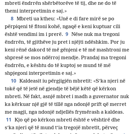
mbreti ëndrrën shërbëtorëve të tij, dhe ne do të
themi interpretimin e saj.»
8
Mbreti ua ktheu: «Unë e di fare mirë se po
përpiqeni të fitoni kohë, ngaqë e keni kuptuar cili
9
është vendimi im i prerë.
Nëse nuk ma tregoni
ëndrrën, të gjithëve ju pret i njëjti ndëshkim. Por ju
keni rënë dakord të më gënjeni e të më mashtroni me
shpresë se mos ndërroj mendje. Prandaj ma tregoni
ëndrrën, e kështu do të kuptoj se mund të më
shpjegoni interpretimin e saj.»
10
Kaldeasit iu përgjigjën mbretit: «S’ka njeri në
tokë që të jetë në gjendje të bëjë këtë që kërkon
mbreti. Në fakt, asnjë mbret i madh a guvernator nuk
ka kërkuar një gjë të tillë nga ndonjë prift që merret
me magji, nga ndonjë ndjellës frymërash a kaldeas.
11
Kjo që po kërkon mbreti është e vështirë dhe
s’ka njeri që të mund t’ia tregojë mbretit, përveç