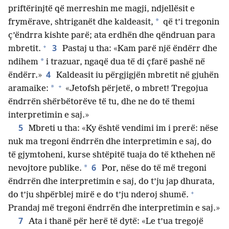
priftërinjtë që merreshin me magji, ndjellësit e
*
frymërave, shtriganët dhe kaldeasit,
që t’i tregonin
ç’ëndrra kishte parë; ata erdhën dhe qëndruan para
+
3
mbretit.
Pastaj u tha: «Kam parë një ëndërr dhe
*
ndihem
i trazuar, ngaqë dua të di çfarë pashë në
4
ëndërr.»
Kaldeasit iu përgjigjën mbretit në gjuhën
+
*
aramaike:
«Jetofsh përjetë, o mbret! Tregojua
ëndrrën shërbëtorëve të tu, dhe ne do të themi
interpretimin e saj.»
5
Mbreti u tha: «Ky është vendimi im i prerë: nëse
nuk ma tregoni ëndrrën dhe interpretimin e saj, do
të gjymtoheni, kurse shtëpitë tuaja do të kthehen në
6
*
nevojtore publike.
Por, nëse do të më tregoni
ëndrrën dhe interpretimin e saj, do t’ju jap dhurata,
+
do t’ju shpërblej mirë e do t’ju nderoj shumë.
Prandaj më tregoni ëndrrën dhe interpretimin e saj.»
7
Ata i thanë për herë të dytë: «Le t’ua tregojë