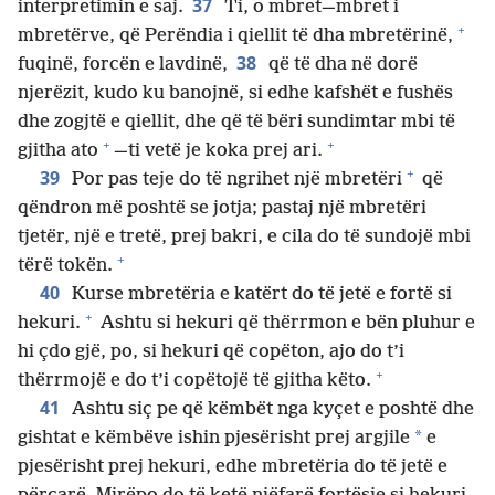
37
interpretimin e saj.
Ti, o mbret​—mbret i
+
mbretërve, që Perëndia i qiellit të dha mbretërinë,
38
fuqinë, forcën e lavdinë,
që të dha në dorë
njerëzit, kudo ku banojnë, si edhe kafshët e fushës
dhe zogjtë e qiellit, dhe që të bëri sundimtar mbi të
+
+
gjitha ato
—​ti vetë je koka prej ari.
+
39
Por pas teje do të ngrihet një mbretëri
që
qëndron më poshtë se jotja; pastaj një mbretëri
tjetër, një e tretë, prej bakri, e cila do të sundojë mbi
+
tërë tokën.
40
Kurse mbretëria e katërt do të jetë e fortë si
+
hekuri.
Ashtu si hekuri që thërrmon e bën pluhur e
hi çdo gjë, po, si hekuri që copëton, ajo do t’i
+
thërrmojë e do t’i copëtojë të gjitha këto.
41
Ashtu siç pe që këmbët nga kyçet e poshtë dhe
*
gishtat e këmbëve ishin pjesërisht prej argjile
e
pjesërisht prej hekuri, edhe mbretëria do të jetë e