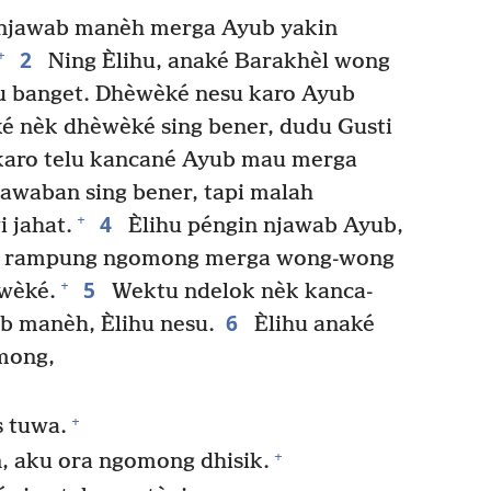
 njawab manèh merga Ayub yakin
2
+
Ning Èlihu, anaké Barakhèl wong
u banget. Dhèwèké nesu karo Ayub
 nèk dhèwèké sing bener, dudu Gusti
aro telu kancané Ayub mau merga
awaban sing bener, tapi malah
4
+
 jahat.
Èlihu péngin njawab Ayub,
èh rampung ngomong merga wong-wong
5
+
wèké.
Wektu ndelok nèk kanca-
6
b manèh, Èlihu nesu.
Èlihu anaké
mong,
+
s tuwa.
+
, aku ora ngomong dhisik.