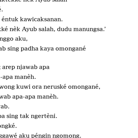
.
s éntuk kawicaksanan.
kké nèk Ayub salah, dudu manungsa.’
nggo aku,
wab sing padha kaya omongané
 arep njawab apa
a-apa manèh.
-wong kuwi ora neruské omongané,
awab apa-apa manèh.
wab.
 sing tak ngertèni.
ongké.
nggawé aku péngin ngomong.