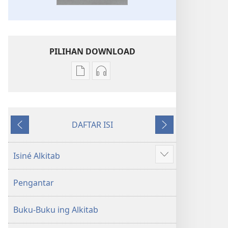
PILIHAN DOWNLOAD
Pilihan
Pilihan
kanggo
kanggo
download
download
publikasi
rekaman
DAFTAR ISI
digital
swara
Sakdurungé
Sakbanjuré
Kitab
Kitab
Suci
Suci
Isiné Alkitab
Show
Terjemahan
Terjemahan
more
Donya
Donya
Pengantar
Anyar
Anyar
Buku-Buku ing Alkitab