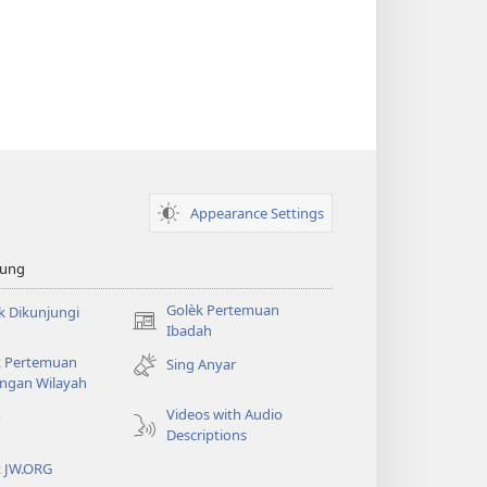
Appearance Settings
sung
Golèk Pertemuan
k Dikunjungi
(opens
Ibadah
new
k Pertemuan
Sing Anyar
window)
ngan Wilayah
Videos with Audio
o
Descriptions
k JW.ORG