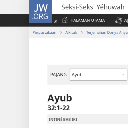
JW.ORG
Seksi-Seksi Yéhuwah
HALAMAN UTAMA
A
Perpustakaan
Alkitab
Terjemahan Donya Anya
PAJANG
Buku
Alkitab
Ayub
32:1-22
INTINÉ BAB IKI