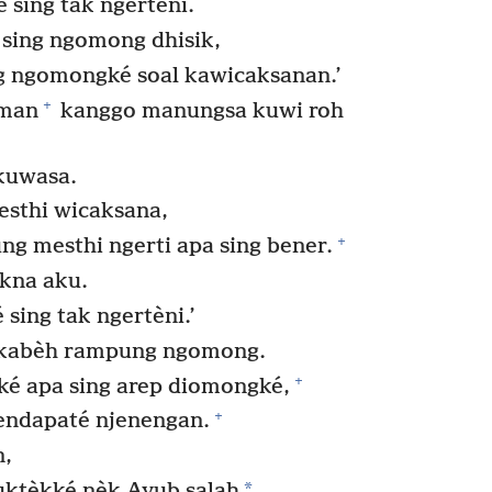
sing tak ngertèni.
 sing ngomong dhisik,
g ngomongké soal kawicaksanan.’
+
aman
kanggo manungsa kuwi roh
kuwasa.
sthi wicaksana,
+
ng mesthi ngerti apa sing bener.
kna aku.
sing tak ngertèni.’
 kabèh rampung ngomong.
+
rké apa sing arep diomongké,
+
endapaté njenengan.
,
*
buktèkké nèk Ayub salah