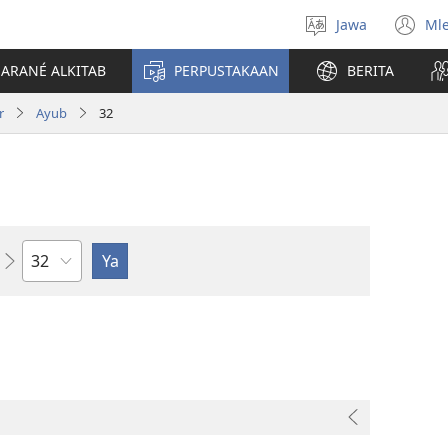
Jawa
Ml
Pilih
(o
basa
n
JARANÉ ALKITAB
PERPUSTAKAAN
BERITA
wi
r
Ayub
32
Bab