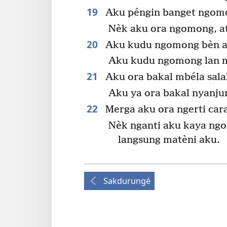
19
Aku péngin banget ngom
Nèk aku ora ngomong, at
20
Aku kudu ngomong bèn ak
Aku kudu ngomong lan 
21
Aku ora bakal mbéla salah
Aku ya ora bakal nyanj
22
Merga aku ora ngerti car
Nèk nganti aku kaya ngo
langsung matèni aku.
Sakdurungé