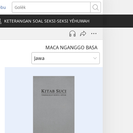
ebu
pens
Golèk
ew
KETERANGAN SOAL SEKSI-SEKSI YÉHUWAH
ndow)
MACA NGANGGO BASA