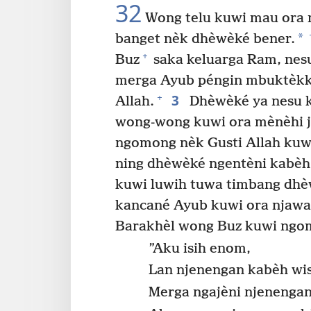
32
Wong telu kuwi mau ora
*
banget nèk dhèwèké bener.
+
Buz
saka keluarga Ram, nes
merga Ayub péngin mbuktèkké
3
+
Allah.
Dhèwèké ya nesu k
wong-wong kuwi ora mènèhi j
ngomong nèk Gusti Allah kuwi
ning dhèwèké ngentèni kab
kuwi luwih tuwa timbang dhè
kancané Ayub kuwi ora njawa
Barakhèl wong Buz kuwi ngo
”Aku isih enom,
Lan njenengan kabèh wi
Merga ngajèni njenengan