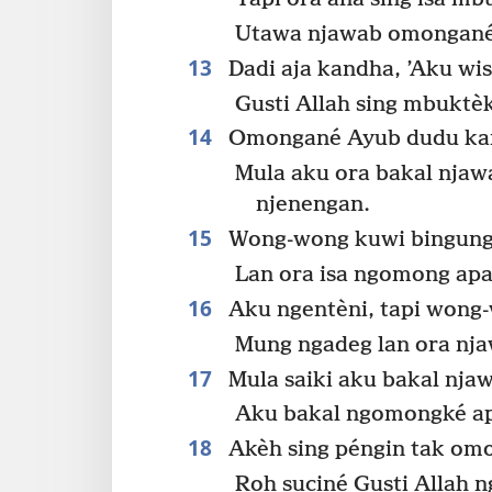
Utawa njawab omongané
13
Dadi aja kandha, ’Aku wi
Gusti Allah sing mbuktè
14
Omongané Ayub dudu ka
Mula aku ora bakal nja
njenengan.
15
Wong-wong kuwi bingung
Lan ora isa ngomong ap
16
Aku ngentèni, tapi wong
Mung ngadeg lan ora nj
17
Mula saiki aku bakal nja
Aku bakal ngomongké apa
18
Akèh sing péngin tak om
Roh suciné Gusti Allah 