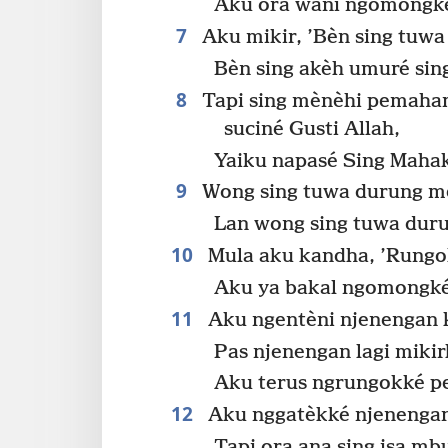
Aku ora wani ngomongké 
7
Aku mikir, ’Bèn sing tuwa
Bèn sing akèh umuré sin
8
Tapi sing mènèhi pemah
suciné Gusti Allah,
Yaiku napasé Sing Maha
9
Wong sing tuwa durung me
Lan wong sing tuwa duru
10
Mula aku kandha, ’Rungo
Aku ya bakal ngomongké 
11
Aku ngentèni njenengan
Pas njenengan lagi miki
Aku terus ngrungokké p
12
Aku nggatèkké njenengan
Tapi ora ana sing isa m