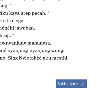
*
ong.
+
*
iku kaya arep pecah.
u isa lega.
mènèhi jawaban.
+
 siji.
ung-nyanjung manungsa,
ané nyanjung-nyanjung wong.
no, Sing Nyiptakké aku mesthi
Sakbanjuré