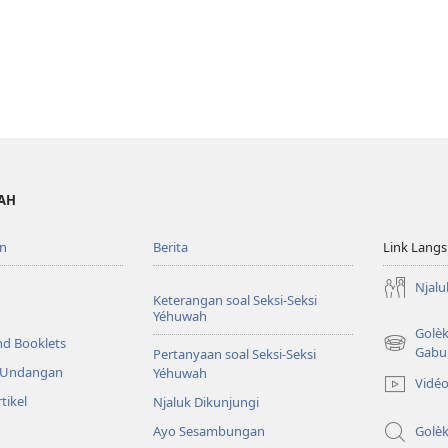
WAH
n
Berita
Link Lang
Njalu
Keterangan soal Seksi-Seksi
Yéhuwah
Golè
nd Booklets
(opens
Gabu
Pertanyaan soal Seksi-Seksi
new
& Undangan
Yéhuwah
Vidé
window)
tikel
Njaluk Dikunjungi
Ayo Sesambungan
Golè