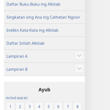
Daftar Buku-Buku ing Alkitab
Singkatan sing Ana ing Cathetan Ngisor
Indèks Kata-Kata ing Alkitab
Daftar Istilah Alkitab
Lampiran A
Show
more
Lampiran B
Show
more
Ayub
INTINÉ BAB IKI
1
2
3
4
5
6
7
8