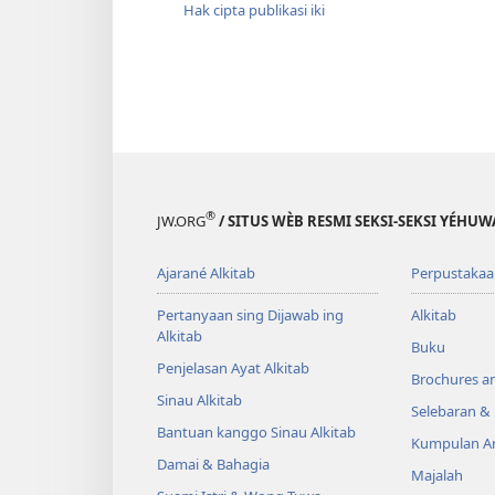
Hak cipta publikasi iki
®
JW.ORG
/ SITUS WÈB RESMI SEKSI-SEKSI YÉHU
Ajarané Alkitab
Perpustakaa
Pertanyaan sing Dijawab ing
Alkitab
Alkitab
Buku
Penjelasan Ayat Alkitab
Brochures a
Sinau Alkitab
Selebaran 
Bantuan kanggo Sinau Alkitab
Kumpulan Ar
Damai & Bahagia
Majalah