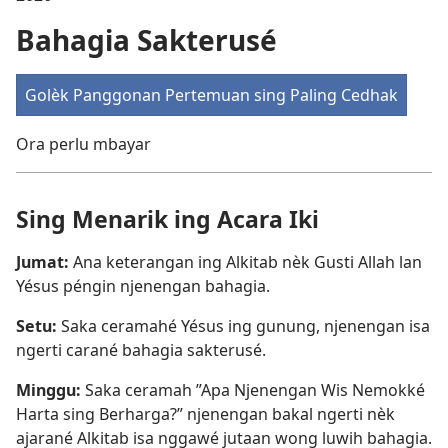
Bahagia Sakterusé
Golèk Panggonan Pertemuan sing Paling Cedhak
Ora perlu mbayar
Sing Menarik ing Acara Iki
Jumat:
Ana keterangan ing Alkitab nèk Gusti Allah lan
Yésus péngin njenengan bahagia.
Setu:
Saka ceramahé Yésus ing gunung, njenengan isa
ngerti carané bahagia sakterusé.
Minggu:
Saka ceramah ”Apa Njenengan Wis Nemokké
Harta sing Berharga?” njenengan bakal ngerti nèk
ajarané Alkitab isa nggawé jutaan wong luwih bahagia.