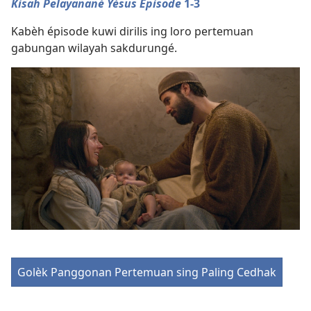
Kisah Pelayanané Yésus Épisode
1-3
Kabèh épisode kuwi dirilis ing loro pertemuan
gabungan wilayah sakdurungé.
Golèk Panggonan Pertemuan sing Paling Cedhak