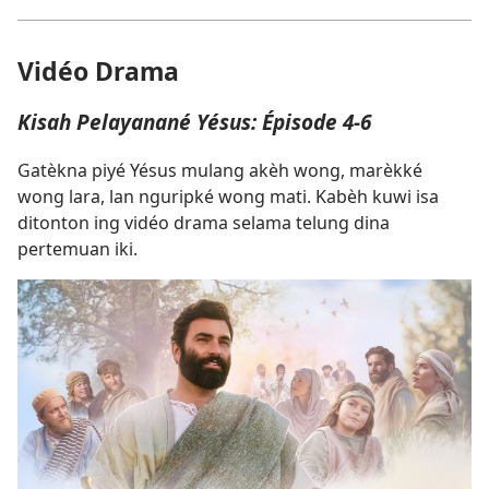
Vidéo Drama
Kisah Pelayanané Yésus: Épisode 4-6
Gatèkna piyé Yésus mulang akèh wong, marèkké
wong lara, lan nguripké wong mati. Kabèh kuwi isa
ditonton ing vidéo drama selama telung dina
pertemuan iki.