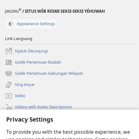
®
JW.ORG
/ SITUS WÈB RESMI SEKSI-SEKSI YÉHUWAH
Appearance Settings
Link Langsung
Njaluk Dikunjungi
Golèk Pertemuan Ibadah
(opens
new
Golèk Pertemuan Gabungan Wilayah
(opens
window)
new
Sing Anyar
window)
Vidéo
Videos with Audio Descriptions
Privacy Settings
Golèk JW.ORG
To provide you with the best possible experience, we
Sumbangan
(opens