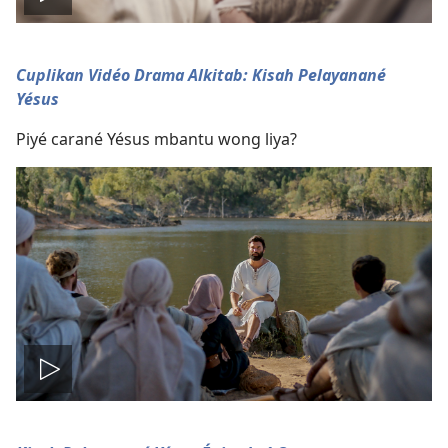
Play
video
Cuplikan Vidéo Drama Alkitab: Kisah Pelayanané
Yésus
Piyé carané Yésus mbantu wong liya?
Play
video