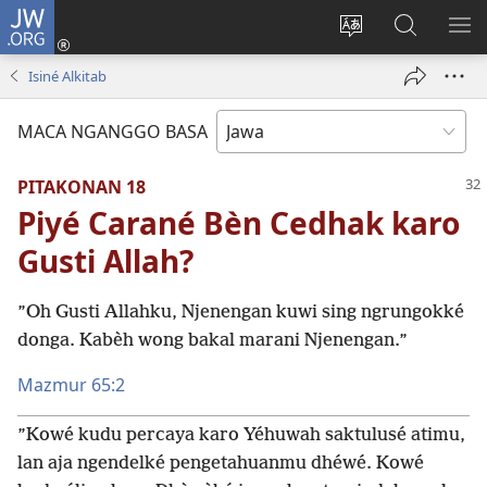
JW.ORG
Mlebu
(opens
Ganti
Golèk
KÉ
new
basa
JW.ORG
ME
Isiné Alkitab
window)
situs
MACA NGANGGO BASA
PITAKONAN 18
Piyé Carané Bèn Cedhak karo
Gusti Allah?
”Oh Gusti Allahku, Njenengan kuwi sing ngrungokké
donga. Kabèh wong bakal marani Njenengan.”
Mazmur 65:2
”Kowé kudu percaya karo Yéhuwah saktulusé atimu,
lan aja ngendelké pengetahuanmu dhéwé. Kowé