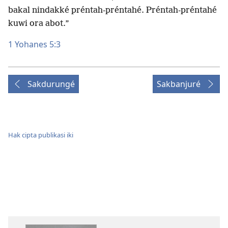
bakal nindakké préntah-préntahé. Préntah-préntahé
kuwi ora abot.”
1 Yohanes 5:3
Sakdurungé
Sakbanjuré
Hak cipta publikasi iki