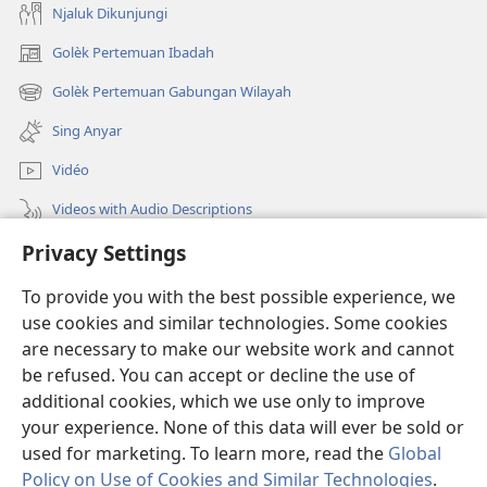
Njaluk Dikunjungi
Golèk Pertemuan Ibadah
(opens
new
Golèk Pertemuan Gabungan Wilayah
(opens
window)
new
Sing Anyar
window)
Vidéo
Videos with Audio Descriptions
Privacy Settings
Golèk JW.ORG
To provide you with the best possible experience, we
Sumbangan
(opens
use cookies and similar technologies. Some cookies
new
are necessary to make our website work and cannot
window)
PERPUSTAKAAN ONLINE Warta Penting
be refused. You can accept or decline the use of
(opens
new
additional cookies, which we use only to improve
®
JW Hub
window)
(opens
your experience. None of this data will ever be sold or
new
used for marketing. To learn more, read the
Global
window)
Policy on Use of Cookies and Similar Technologies
.