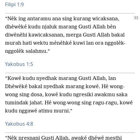
Filipi 1:9
”Nèk ing antaramu ana sing kurang wicaksana,
dhèwèké kudu njaluk marang Gusti Allah bèn
diwènèhi kawicaksanan, merga Gusti Allah bakal
murah hati wektu mènèhké kuwi lan ora nggolèk-
nggolèk salahmu.”
Yakobus 1:5
”Kowé kudu nyedhak marang Gusti Allah, lan
Dhèwèké bakal nyedhak marang kowé. Hé wong-
wong sing dosa, kowé kudu ngresiki awakmu saka
tumindak jahat. Hé wong-wong sing ragu-ragu, kowé
kudu nggawé atimu murni.”
Yakobus 4:8
”Nèk nresnani Gusti Allah, awaké dhéwé mesthi