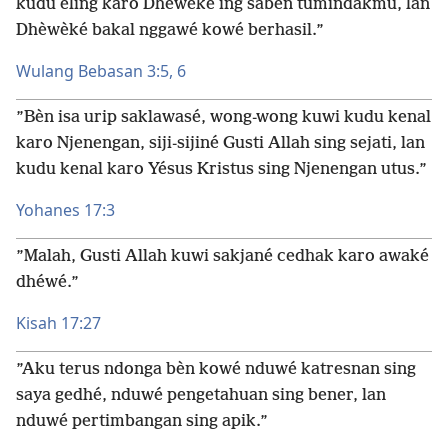
kudu éling karo Dhèwèké ing saben tumindakmu, lan
Dhèwèké bakal nggawé kowé berhasil.”
Wulang Bebasan 3:5, 6
”Bèn isa urip saklawasé, wong-wong kuwi kudu kenal
karo Njenengan, siji-sijiné Gusti Allah sing sejati, lan
kudu kenal karo Yésus Kristus sing Njenengan utus.”
Yohanes 17:3
”Malah, Gusti Allah kuwi sakjané cedhak karo awaké
dhéwé.”
Kisah 17:27
”Aku terus ndonga bèn kowé nduwé katresnan sing
saya gedhé, nduwé pengetahuan sing bener, lan
nduwé pertimbangan sing apik.”