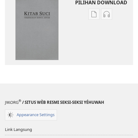
PILIHAN DOWNLOAD
Pilihan
Pilihan
kanggo
kanggo
download
download
publikasi
rekaman
digital
swara
Kitab
Kitab
Suci
Suci
Terjemahan
Terjemahan
Donya
Donya
Anyar
Anyar
®
JW.ORG
/ SITUS WÈB RESMI SEKSI-SEKSI YÉHUWAH
Appearance Settings
Link Langsung