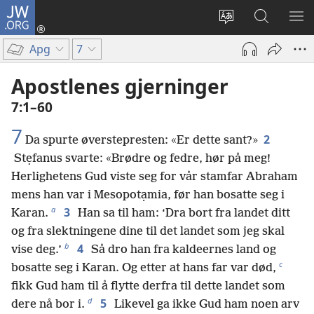
JW.ORG
Logg
inn
Endre
Søk
VIS
(åpner
språk
på
ME
Apg
7
nytt
JW.ORG
vindu)
Apostlenes gjerninger
7:1–60
7
2
Da spurte øverstepresten: «Er dette sant?»
Stẹfanus svarte: «Brødre og fedre, hør på meg!
Herlighetens Gud viste seg for vår stamfar Abraham
mens han var i Mesopotạmia, før han bosatte seg i
a
3
Karan.
Han sa til ham: ‘Dra bort fra landet ditt
og fra slektningene dine til det landet som jeg skal
b
4
vise deg.’
Så dro han fra kaldeernes land og
c
bosatte seg i Karan. Og etter at hans far var død,
fikk Gud ham til å flytte derfra til dette landet som
d
5
dere nå bor i.
Likevel ga ikke Gud ham noen arv