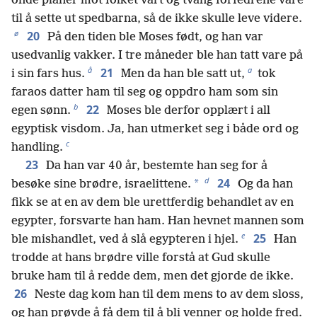
onde planer mot folket vårt og tvang forfedrene våre
til å sette ut spedbarna, så de ikke skulle leve videre.
ø
20
På den tiden ble Moses født, og han var
usedvanlig vakker. I tre måneder ble han tatt vare på
å
a
21
i sin fars hus.
Men da han ble satt ut,
tok
faraos datter ham til seg og oppdro ham som sin
b
22
egen sønn.
Moses ble derfor opplært i all
egyptisk visdom. Ja, han utmerket seg i både ord og
c
handling.
23
Da han var 40 år, bestemte han seg for å
d
24
*
besøke sine brødre, israelittene.
Og da han
fikk se at en av dem ble urettferdig behandlet av en
egypter, forsvarte han ham. Han hevnet mannen som
e
25
ble mishandlet, ved å slå egypteren i hjel.
Han
trodde at hans brødre ville forstå at Gud skulle
bruke ham til å redde dem, men det gjorde de ikke.
26
Neste dag kom han til dem mens to av dem sloss,
og han prøvde å få dem til å bli venner og holde fred.