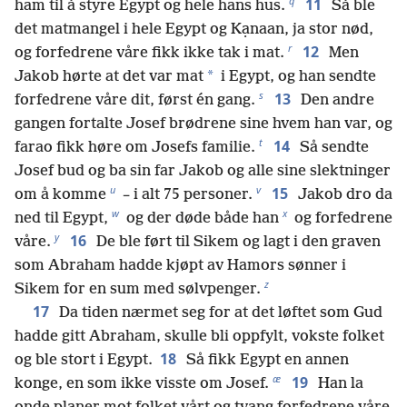
q
11
ham til å styre Egypt og hele hans hus.
Så ble
det matmangel i hele Egypt og Kạnaan, ja stor nød,
r
12
og forfedrene våre fikk ikke tak i mat.
Men
*
Jakob hørte at det var mat
i Egypt, og han sendte
s
13
forfedrene våre dit, først én gang.
Den andre
gangen fortalte Josef brødrene sine hvem han var, og
t
14
farao fikk høre om Josefs familie.
Så sendte
Josef bud og ba sin far Jakob og alle sine slektninger
u
v
15
om å komme
– i alt 75 personer.
Jakob dro da
w
x
ned til Egypt,
og der døde både han
og forfedrene
y
16
våre.
De ble ført til Sikem og lagt i den graven
som Abraham hadde kjøpt av Hamors sønner i
z
Sikem for en sum med sølvpenger.
17
Da tiden nærmet seg for at det løftet som Gud
hadde gitt Abraham, skulle bli oppfylt, vokste folket
18
og ble stort i Egypt.
Så fikk Egypt en annen
æ
19
konge, en som ikke visste om Josef.
Han la