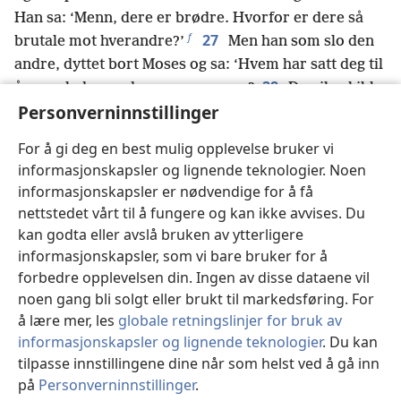
Han sa: ‘Menn, dere er brødre. Hvorfor er dere så
f
27
brutale mot hverandre?’
Men han som slo den
andre, dyttet bort Moses og sa: ‘Hvem har satt deg til
28
å være leder og dommer over oss?
Du vil vel ikke
g
Personverninnstillinger
ta livet av meg, slik du tok livet av egypteren i går?’
29
Da Moses hørte dette, flyktet han og slo seg ned
For å gi deg en best mulig opplevelse bruker vi
som utlending i landet Midjan. Der ble han far til to
informasjonskapsler og lignende teknologier. Noen
h
sønner.
informasjonskapsler er nødvendige for å få
30
Etter at det hadde gått 40 år, viste en engel seg
nettstedet vårt til å fungere og kan ikke avvises. Du
for ham i ødemarken ved Sinai-fjellet, i flammen fra
kan godta eller avslå bruken av ytterligere
i
31
en brennende tornebusk.
Moses ble forbløffet
informasjonskapsler, som vi bare bruker for å
over det han så. Da han gikk nærmere for å
forbedre opplevelsen din. Ingen av disse dataene vil
32
undersøke det, hørte han Jehovas røst:
‘Jeg er
noen gang bli solgt eller brukt til markedsføring. For
å lære mer, les
globale retningslinjer for bruk av
dine forfedres Gud, Abrahams og Isaks og Jakobs
informasjonskapsler og lignende teknologier
. Du kan
j
Gud.’
Moses begynte å skjelve og turte ikke å
tilpasse innstillingene dine når som helst ved å gå inn
33
undersøke det nærmere.
Jehova sa til ham: ‘Ta
på
Personverninnstillinger
.
av deg sandalene, for det stedet du står på, er hellig
St