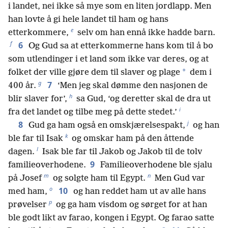
i landet, nei ikke så mye som en liten jordlapp. Men
han lovte å gi hele landet til ham og hans
e
etterkommere,
selv om han ennå ikke hadde barn.
f
6
Og Gud sa at etterkommerne hans kom til å bo
som utlendinger i et land som ikke var deres, og at
*
folket der ville gjøre dem til slaver og plage
dem i
g
7
400 år.
‘Men jeg skal dømme den nasjonen de
h
blir slaver for’,
sa Gud, ‘og deretter skal de dra ut
i
fra det landet og tilbe meg på dette stedet.’
j
8
Gud ga ham også en omskjærelsespakt,
og han
k
ble far til Isak
og omskar ham på den åttende
l
dagen.
Isak ble far til Jakob og Jakob til de tolv
9
familieoverhodene.
Familieoverhodene ble sjalu
m
n
på Josef
og solgte ham til Egypt.
Men Gud var
o
10
med ham,
og han reddet ham ut av alle hans
p
prøvelser
og ga ham visdom og sørget for at han
ble godt likt av farao, kongen i Egypt. Og farao satte