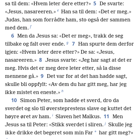
5
sa til dem: «Hvem leter dere etter?»
De svarte:
e
«Jesus, nasareeren.»
Han sa til dem: «Det er meg.»
Judas, han som forrådte ham, sto også der sammen
f
med dem.
6
Men da Jesus sa: «Det er meg», trakk de seg
g
7
tilbake og falt over ende.
Han spurte dem derfor
igjen: «Hvem leter dere etter?» De sa: «Jesus,
8
nasareeren.»
Jesus svarte: «Jeg har sagt at det er
meg. Hvis det er meg dere leter etter, så la disse
9
mennene gå.»
Det var for at det han hadde sagt,
skulle bli oppfylt: «Av dem du har gitt meg, har jeg
h
ikke mistet en eneste.»
10
Simon Peter, som hadde et sverd, dro da
sverdet og slo til øversteprestens slave og kuttet det
i
11
høyre øret av ham.
Slaven het Malkus.
Men
j
Jesus sa til Peter: «Stikk sverdet i sliren.
Skulle jeg
*
ikke drikke det begeret som min Far
har gitt meg?»