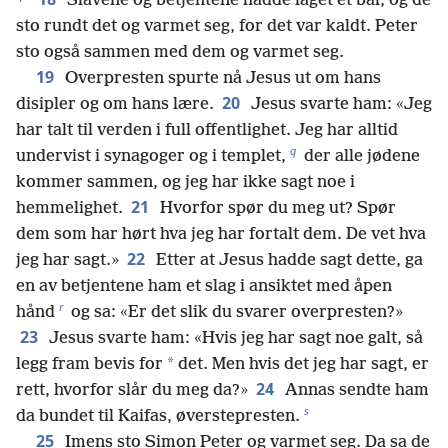
Slavene og betjentene hadde laget et bål, og de
sto rundt det og varmet seg, for det var kaldt. Peter
sto også sammen med dem og varmet seg.
19
Overpresten spurte nå Jesus ut om hans
20
disipler og om hans lære.
Jesus svarte ham: «Jeg
har talt til verden i full offentlighet. Jeg har alltid
q
undervist i synagoger og i templet,
der alle jødene
kommer sammen, og jeg har ikke sagt noe i
21
hemmelighet.
Hvorfor spør du meg ut? Spør
dem som har hørt hva jeg har fortalt dem. De vet hva
22
jeg har sagt.»
Etter at Jesus hadde sagt dette, ga
en av betjentene ham et slag i ansiktet med åpen
r
hånd
og sa: «Er det slik du svarer overpresten?»
23
Jesus svarte ham: «Hvis jeg har sagt noe galt, så
*
legg fram bevis for
det. Men hvis det jeg har sagt, er
24
rett, hvorfor slår du meg da?»
Annas sendte ham
s
da bundet til Kaifas, øverstepresten.
25
Imens sto Simon Peter og varmet seg. Da sa de