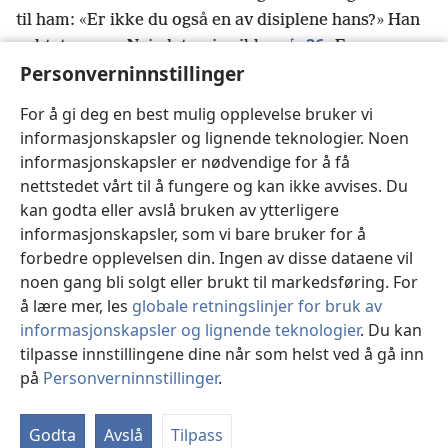
til ham: «Er ikke du også en av disiplene hans?» Han
t
26
nektet og sa: «Nei, det er jeg ikke.»
En av
Personverninnstillinger
øversteprestens slaver, en slektning av ham som
u
Peter hadde kuttet øret av,
sa: «Så jeg ikke deg i
For å gi deg en best mulig opplevelse bruker vi
27
hagen sammen med ham?»
Men Peter nektet
informasjonskapsler og lignende teknologier. Noen
v
igjen, og straks gol en hane.
informasjonskapsler er nødvendige for å få
28
Så førte de Jesus fra Kaifas til stattholderens
nettstedet vårt til å fungere og kan ikke avvises. Du
w
bolig.
Det var nå tidlig om morgenen. Men selv gikk
kan godta eller avslå bruken av ytterligere
de ikke inn i stattholderens bolig, for at de ikke
informasjonskapsler, som vi bare bruker for å
x
skulle bli urene,
men kunne spise påskemåltidet.
forbedre opplevelsen din. Ingen av disse dataene vil
29
Pilatus kom derfor ut til dem og sa: «Hva
noen gang bli solgt eller brukt til markedsføring. For
30
å lære mer, les
globale retningslinjer for bruk av
anklager dere dette mennesket for?»
De svarte:
informasjonskapsler og lignende teknologier
. Du kan
«Hvis ikke denne mannen var en forbryter, ville vi
tilpasse innstillingene dine når som helst ved å gå inn
31
ikke ha overgitt ham til deg.»
Pilatus sa da til
på
Personverninnstillinger
.
dem: «Ta ham dere og døm ham etter deres egen
St
y
lov.»
Jødene svarte: «Vi har ikke lov til å ta livet av
z
32
Godta
Avslå
Tilpass
noen.»
Dette var for at Jesu ord om hvordan