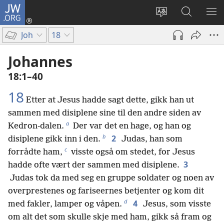
JW.ORG
Logg
inn
Endre
Søk
VIS
(åpner
språk
på
ME
Joh
18
nytt
JW.ORG
vindu)
Johannes
18:1–40
18
Etter at Jesus hadde sagt dette, gikk han ut
sammen med disiplene sine til den andre siden av
a
Kedron-dalen.
Der var det en hage, og han og
b
2
disiplene gikk inn i den.
Judas, han som
c
forrådte ham,
visste også om stedet, for Jesus
3
hadde ofte vært der sammen med disiplene.
Judas tok da med seg en gruppe soldater og noen av
overprestenes og fariseernes betjenter og kom dit
d
4
med fakler, lamper og våpen.
Jesus, som visste
om alt det som skulle skje med ham, gikk så fram og