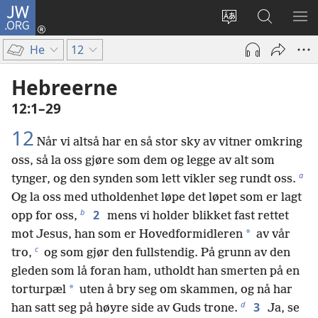
JW.ORG
Logg
inn
Endre
Søk
VIS
(åpner
språk
på
ME
He
12
nytt
JW.ORG
vindu)
Hebreerne
12:1–29
12
Når vi altså har en så stor sky av vitner omkring
oss, så la oss gjøre som dem og legge av alt som
a
tynger, og den synden som lett vikler seg rundt oss.
Og la oss med utholdenhet løpe det løpet som er lagt
b
2
opp for oss,
mens vi holder blikket fast rettet
*
mot Jesus, han som er Hovedformidleren
av vår
c
tro,
og som gjør den fullstendig. På grunn av den
gleden som lå foran ham, utholdt han smerten på en
*
torturpæl
uten å bry seg om skammen, og nå har
d
3
han satt seg på høyre side av Guds trone.
Ja, se