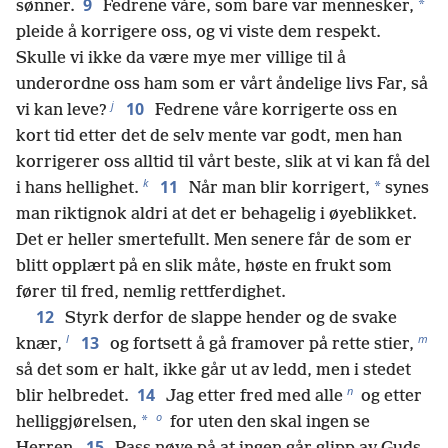
9
*
sønner.
Fedrene våre, som bare var mennesker,
pleide å korrigere oss, og vi viste dem respekt.
Skulle vi ikke da være mye mer villige til å
underordne oss ham som er vårt åndelige livs Far, så
j
10
vi kan leve?
Fedrene våre korrigerte oss en
kort tid etter det de selv mente var godt, men han
korrigerer oss alltid til vårt beste, slik at vi kan få del
k
11
*
i hans hellighet.
Når man blir korrigert,
synes
man riktignok aldri at det er behagelig i øyeblikket.
Det er heller smertefullt. Men senere får de som er
blitt opplært på en slik måte, høste en frukt som
fører til fred, nemlig rettferdighet.
12
Styrk derfor de slappe hender og de svake
l
m
13
knær,
og fortsett å gå framover på rette stier,
så det som er halt, ikke går ut av ledd, men i stedet
n
14
blir helbredet.
Jag etter fred med alle
og etter
o
*
helliggjørelsen,
for uten den skal ingen se
15