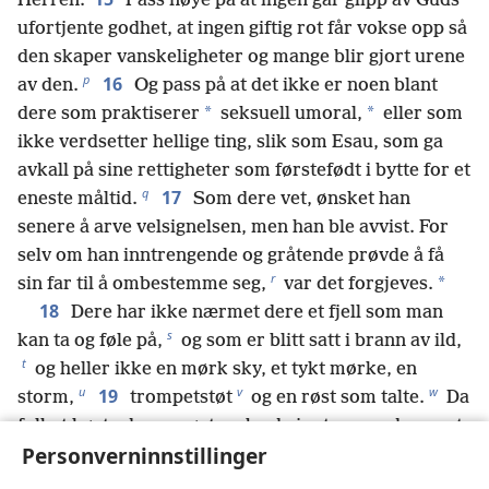
Herren.
Pass nøye på at ingen går glipp av Guds
ufortjente godhet, at ingen giftig rot får vokse opp så
den skaper vanskeligheter og mange blir gjort urene
p
16
av den.
Og pass på at det ikke er noen blant
*
*
dere som praktiserer
seksuell umoral,
eller som
ikke verdsetter hellige ting, slik som Esau, som ga
avkall på sine rettigheter som førstefødt i bytte for et
q
17
eneste måltid.
Som dere vet, ønsket han
senere å arve velsignelsen, men han ble avvist. For
selv om han inntrengende og gråtende prøvde å få
r
*
sin far til å ombestemme seg,
var det forgjeves.
18
Dere har ikke nærmet dere et fjell som man
s
kan ta og føle på,
og som er blitt satt i brann av ild,
t
og heller ikke en mørk sky, et tykt mørke, en
u
v
w
19
storm,
trompetstøt
og en røst som talte.
Da
folket hørte denne røsten, ba de inntrengende om at
x
20
Personverninnstillinger
det ikke måtte bli sagt noe mer til dem.
For de
var blitt redde på grunn av befalingen: «Om selv et