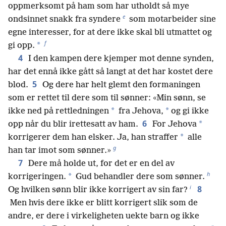
oppmerksomt på ham som har utholdt så mye
e
ondsinnet snakk fra syndere
som motarbeider sine
egne interesser, for at dere ikke skal bli utmattet og
f
*
gi opp.
4
I den kampen dere kjemper mot denne synden,
har det ennå ikke gått så langt at det har kostet dere
5
blod.
Og dere har helt glemt den formaningen
som er rettet til dere som til sønner: «Min sønn, se
*
*
ikke ned på rettledningen
fra Jehova,
og gi ikke
6
*
opp når du blir irettesatt av ham.
For Jehova
*
korrigerer dem han elsker. Ja, han straffer
alle
g
han tar imot som sønner.»
7
Dere må holde ut, for det er en del av
h
*
korrigeringen.
Gud behandler dere som sønner.
i
8
Og hvilken sønn blir ikke korrigert av sin far?
Men hvis dere ikke er blitt korrigert slik som de
andre, er dere i virkeligheten uekte barn og ikke