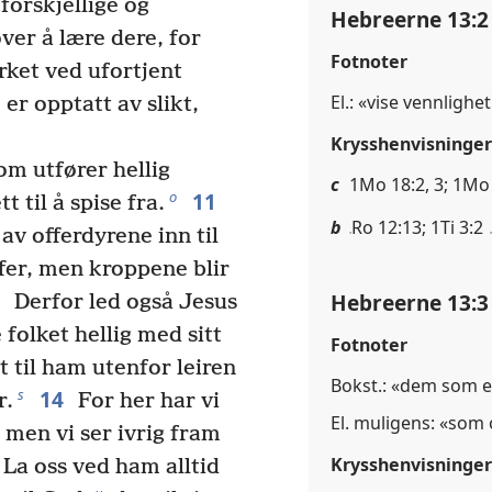
forskjellige og
Hebreerne 13:2
er å lære dere, for
Fotnoter
yrket ved ufortjent
El.: «vise vennligh
er opptatt av slikt,
Krysshenvisninger
om utfører hellig
c
1Mo 18:2, 3; 1Mo
11
o
t til å spise fra.
b
Ro 12:13; 1Ti 3:2
v offerdyrene inn til
ffer, men kroppene blir
2
Hebreerne 13:3
Derfor led også Jesus
 folket hellig med sitt
Fotnoter
t til ham utenfor leiren
Bokst.: «dem som e
14
s
r.
For her har vi
El. muligens: «so
, men vi ser ivrig fram
Krysshenvisninger
La oss ved ham alltid