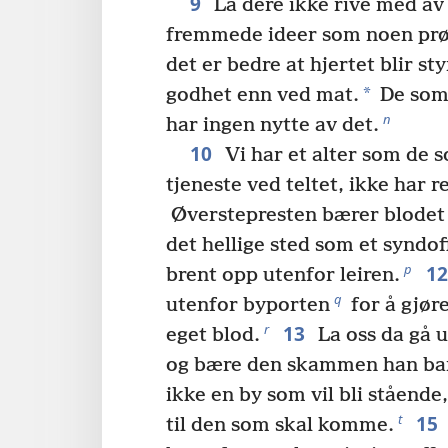
9
La dere ikke rive med av 
fremmede ideer som noen prøv
det er bedre at hjertet blir st
*
godhet enn ved mat.
De som 
n
har ingen nytte av det.
10
Vi har et alter som de s
tjeneste ved teltet, ikke har ret
Øverstepresten bærer blodet a
det hellige sted som et syndo
1
p
brent opp utenfor leiren.
q
utenfor byporten
for å gjøre
13
r
eget blod.
La oss da gå u
og bære den skammen han ba
ikke en by som vil bli stående
15
t
til den som skal komme.