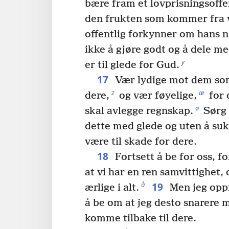
bære fram et lovprisningsoffer
den frukten som kommer fra 
offentlig forkynner om hans 
ikke å gjøre godt og å dele m
y
er til glede for Gud.
17
Vær lydige mot dem som
z
æ
dere,
og vær føyelige,
for 
ø
skal avlegge regnskap.
Sørg 
dette med glede og uten å sukke
være til skade for dere.
18
Fortsett å be for oss, f
at vi har en ren samvittighet,
19
å
ærlige i alt.
Men jeg oppfo
å be om at jeg desto snarere m
komme tilbake til dere.