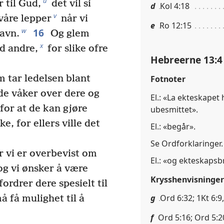
u
 til Gud,
det vil si
d
Kol 4:18
v
våre lepper
når vi
e
Ro 12:15
16
w
navn.
Og glem
x
ed andre,
for slike ofre
Hebreerne 13:4
 tar ledelsen blant
Fotnoter
de våker over dere og
El.: «La ekteskapet
for at de kan gjøre
ubesmittet».
, for ellers ville det
El.: «begår».
Se Ordforklaringer.
or vi er overbevist om
El.: «og ekteskapsb
 og vi ønsker å være
Krysshenvisninger
rdrer dere spesielt til
g
Ord 6:32; 1Kt 6:9,
å få mulighet til å
f
Ord 5:16; Ord 5:2