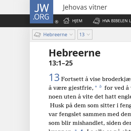
JW.ORG
Jehovas vitner
HJEM
HVA BIBELEN 
Hebreerne
13
Hebreerne
13:1–25
13
Fortsett å vise broderkjæ
b
*
å være gjestfrie,
for ved å 
noen uten å vite det hatt engl
Husk på dem som sitter i feng
var fengslet sammen med de
som blir mishandlet, siden der