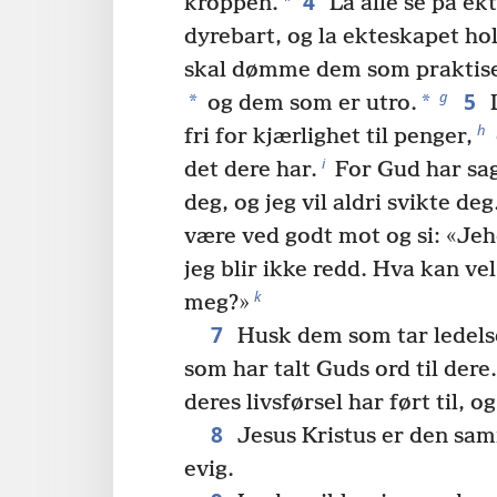
4
*
kroppen.
La alle se på e
dyrebart, og la ekteskapet hol
skal dømme dem som praktis
5
g
*
*
og dem som er utro.
L
h
fri for kjærlighet til penger,
i
det dere har.
For Gud har sagt
deg, og jeg vil aldri svikte deg
være ved godt mot og si: «Je
jeg blir ikke redd. Hva kan ve
k
meg?»
7
Husk dem som tar ledelse
som har talt Guds ord til dere
deres livsførsel har ført til, o
8
Jesus Kristus er den samm
evig.