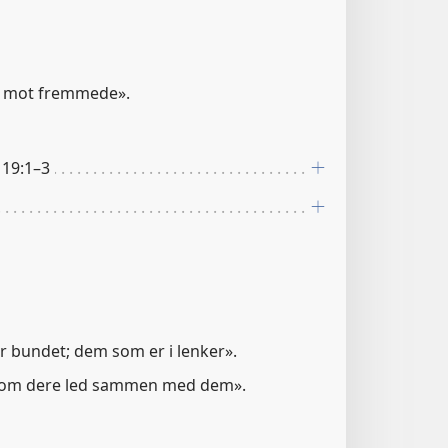
et mot fremmede».
 19:1–3
r bundet; dem som er i lenker».
m om dere led sammen med dem».