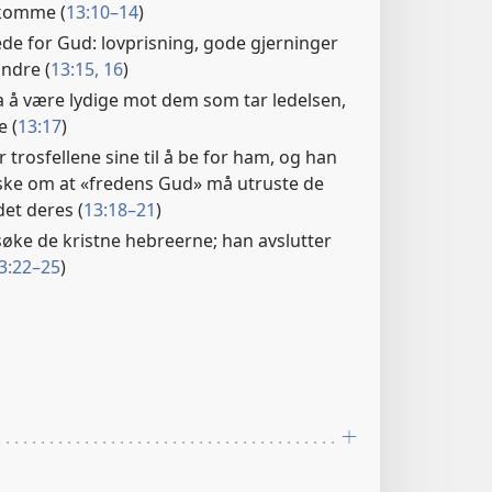
 komme (
13:10–14
)
lede for Gud: lovprisning, gode gjerninger
ndre (
13:15, 16
)
a å være lydige mot dem som tar ledelsen,
e (
13:17
)
trosfellene sine til å be for ham, og han
nske om at «fredens Gud» må utruste de
det deres (
13:18–21
)
søke de kristne hebreerne; han avslutter
3:22–25
)