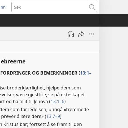
inn
ner
Søk
t
du)
Hebreerne
PFORDRINGER OG BEMERKNINGER (
13:1–
ise broderkjærlighet, hjelpe dem som
elser, være gjestfrie, se på ekteskapet
 og ha tillit til Jehova (
13:1–6
)
il dem som tar ledelsen; unngå «fremmede
prøver å lære dere» (
13:7–9
)
ristus bar; fortsett å se fram til den