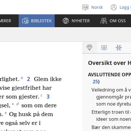
Norsk
Logg 
Velg
(åp
språk
nyt
LÆRER
BIBLIOTEK
NYHETER
OM OSS
vin
Oversikt over 
AVSLUTTENDE OP
2
a
rlighet.
Glem ikke
25
)
vise gjestfrihet har
Veiledning om å v
3
c
gjennomgår prøv
er som gjester.
som noe dyrebart
d
*
sel,
som om dere
Etterlign troen t
e
m.
Og husk på dem
ideer som noen 
e også selv er i
Bær den skammen K