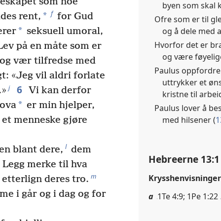
kteskapet som noe
byen som skal
f
*
des rent,
for Gud
Ofre som er til g
*
og å dele med a
erer
seksuell umoral,
Hvorfor det er br
ev på en måte som er
og være føyelig
og vær tilfredse med
Paulus oppfordrer 
: «Jeg vil aldri forlate
uttrykker et ø
6
j
.»
Vi kan derfor
kristne til arbei
*
hova
er min hjelper,
Paulus lover å be
med hilsener (
1
l et menneske gjøre
l
n blant dere,
dem
Hebreerne 13:1
. Legg merke til hva
m
Krysshenvisninger
g etterlign deres tro.
e i går og i dag og for
a
1Te 4:9; 1Pe 1:22