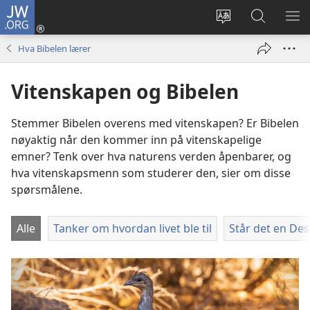
JW.ORG
Logg
inn
Endre
Søk
VIS
(åpner
språk
på
ME
Hva Bibelen lærer
nytt
JW.ORG
vindu)
Vitenskapen og Bibelen
Stemmer Bibelen overens med vitenskapen? Er Bibelen
nøyaktig når den kommer inn på vitenskapelige
emner? Tenk over hva naturens verden åpenbarer, og
hva vitenskapsmenn som studerer den, sier om disse
spørsmålene.
Alle
Tanker om hvordan livet ble til
Står det en De