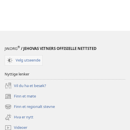
®
JW.ORG
/ JEHOVAS VITNERS OFFISIELLE NETTSTED
Velg utseende
Nyttige lenker
Vil du ha et besøk?
Finn et møte
(åpner
nytt
Finn et regionalt stevne
(åpner
vindu)
nytt
Hva er nytt
vindu)
Videoer