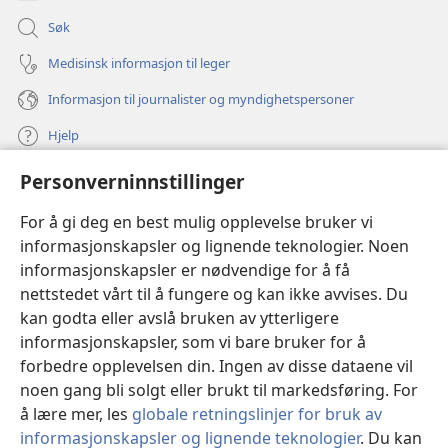
Søk
Medisinsk informasjon til leger
Informasjon til journalister og myndighetspersoner
Hjelp
Personverninnstillinger
Bidrag
(åpner
nytt
For å gi deg en best mulig opplevelse bruker vi
vindu)
Watchtower ONLINE LIBRARY™
informasjonskapsler og lignende teknologier. Noen
(åpner
informasjonskapsler er nødvendige for å få
nytt
®
JW Hub
vindu)
nettstedet vårt til å fungere og kan ikke avvises. Du
(åpner
nytt
kan godta eller avslå bruken av ytterligere
®
JW Library
vindu)
informasjonskapsler, som vi bare bruker for å
forbedre opplevelsen din. Ingen av disse dataene vil
Watchtower Library
noen gang bli solgt eller brukt til markedsføring. For
å lære mer, les
globale retningslinjer for bruk av
informasjonskapsler og lignende teknologier
. Du kan