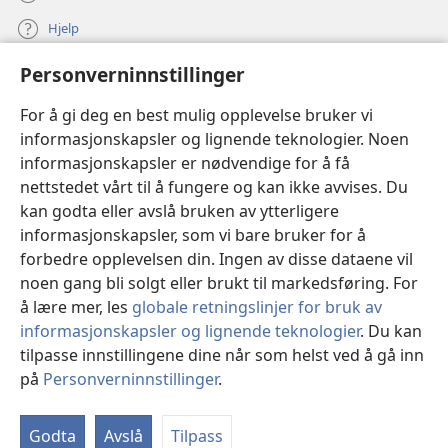
Hjelp
Personverninnstillinger
Bidrag
(åpner
nytt
For å gi deg en best mulig opplevelse bruker vi
vindu)
Watchtower ONLINE LIBRARY™
informasjonskapsler og lignende teknologier. Noen
(åpner
informasjonskapsler er nødvendige for å få
nytt
®
JW Hub
vindu)
nettstedet vårt til å fungere og kan ikke avvises. Du
(åpner
nytt
kan godta eller avslå bruken av ytterligere
®
JW Library
vindu)
informasjonskapsler, som vi bare bruker for å
forbedre opplevelsen din. Ingen av disse dataene vil
Watchtower Library
noen gang bli solgt eller brukt til markedsføring. For
å lære mer, les
globale retningslinjer for bruk av
informasjonskapsler og lignende teknologier
. Du kan
tilpasse innstillingene dine når som helst ved å gå inn
Copyright
© 2026 Watch Tower Bible and Tract Society of Pennsylvania.
på
Personverninnstillinger
.
VILKÅR FOR BRUK
|
PERSONVERN
|
PERSONVERNINNSTILLINGER
Godta
Avslå
Tilpass