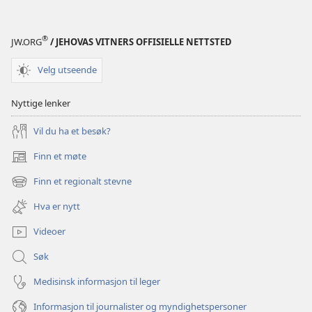
®
JW.ORG
/ JEHOVAS VITNERS OFFISIELLE NETTSTED
Velg utseende
Nyttige lenker
Vil du ha et besøk?
Finn et møte
(åpner
nytt
Finn et regionalt stevne
(åpner
vindu)
nytt
Hva er nytt
vindu)
Videoer
Søk
Medisinsk informasjon til leger
Informasjon til journalister og myndighetspersoner