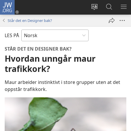
JW.ORG
Logg
inn
Endre
Søk
VIS
(åpner
språk
på
ME
Står det en Designer bak?
nytt
JW.ORG
vindu)
LES PÅ
STÅR DET EN DESIGNER BAK?
Hvordan unngår maur
trafikkork?
Maur arbeider instinktivt i store grupper uten at det
oppstår trafikkork.