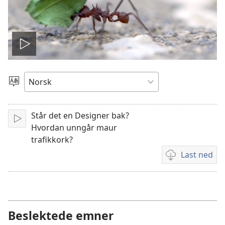
Spill
video
Velg
språk
Står det en Designer bak?
Spill
Hvordan unngår maur
av
trafikkork?
Last ned
Nedlastingsalte
for
videoer
Beslektede emner