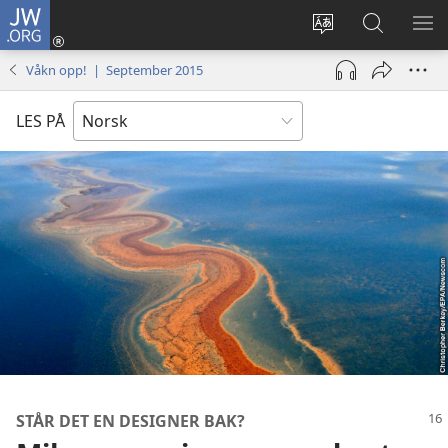
JW.ORG
Logg
inn
Endre
Søk
VIS
(åpner
språk
på
ME
Våkn opp! | September 2015
nytt
JW.ORG
vindu)
LES PÅ
STÅR DET EN DESIGNER BAK?