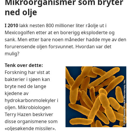
Mikroorganismer som bryter
ned olje
I 2010
lakk nesten 800 millioner liter råolje ut i
Mexicogolfen etter at en borerigg eksploderte og
sank. Men etter bare noen måneder hadde mye av den
forurensende oljen forsvunnet. Hvordan var det
mulig?
Tenk over dette:
Forskning har vist at
bakterier i sjøen kan
bryte ned de lange
kjedene av
hydrokarbonmolekyler i
oljen. Mikrobiologen
Terry Hazen beskriver
disse organismene som
«oljesøkende missiler».