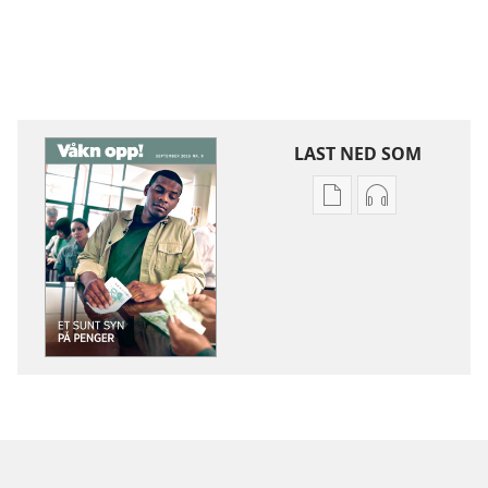
LAST NED SOM
Nedlastingsalterna
Nedlastingsal
for
for
publikasjoner
lyd
VÅKN
VÅKN
OPP!
OPP!
Et
Et
sunt
sunt
syn
syn
på
på
penger
penger