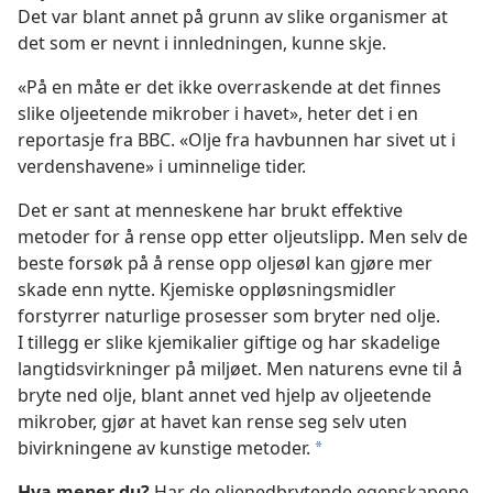
Det var blant annet på grunn av slike organismer at
det som er nevnt i innledningen, kunne skje.
«På en måte er det ikke overraskende at det finnes
slike oljeetende mikrober i havet», heter det i en
reportasje fra BBC. «Olje fra havbunnen har sivet ut i
verdenshavene» i uminnelige tider.
Det er sant at menneskene har brukt effektive
metoder for å rense opp etter oljeutslipp. Men selv de
beste forsøk på å rense opp oljesøl kan gjøre mer
skade enn nytte. Kjemiske oppløsningsmidler
forstyrrer naturlige prosesser som bryter ned olje.
I tillegg er slike kjemikalier giftige og har skadelige
langtidsvirkninger på miljøet. Men naturens evne til å
bryte ned olje, blant annet ved hjelp av oljeetende
mikrober, gjør at havet kan rense seg selv uten
bivirkningene av kunstige metoder.
*
Hva mener du?
Har de oljenedbrytende egenskapene