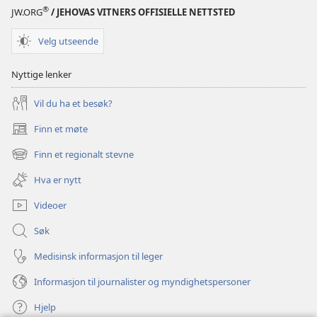
®
JW.ORG
/ JEHOVAS VITNERS OFFISIELLE NETTSTED
Velg utseende
Nyttige lenker
Vil du ha et besøk?
Finn et møte
(åpner
nytt
Finn et regionalt stevne
(åpner
vindu)
nytt
Hva er nytt
vindu)
Videoer
Søk
Medisinsk informasjon til leger
Informasjon til journalister og myndighetspersoner
Hjelp