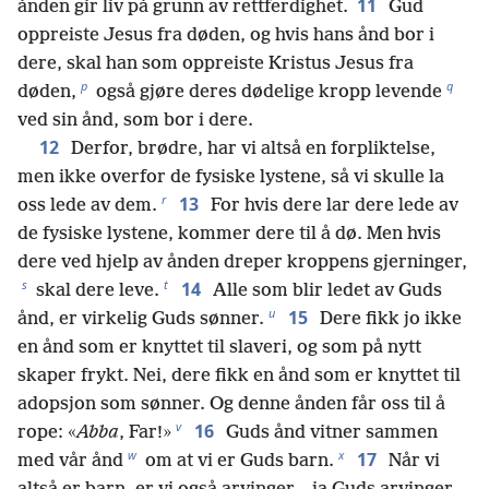
11
ånden gir liv på grunn av rettferdighet.
Gud
oppreiste Jesus fra døden, og hvis hans ånd bor i
dere, skal han som oppreiste Kristus Jesus fra
p
q
døden,
også gjøre deres dødelige kropp levende
ved sin ånd, som bor i dere.
12
Derfor, brødre, har vi altså en forpliktelse,
men ikke overfor de fysiske lystene, så vi skulle la
r
13
oss lede av dem.
For hvis dere lar dere lede av
de fysiske lystene, kommer dere til å dø. Men hvis
dere ved hjelp av ånden dreper kroppens gjerninger,
s
t
14
skal dere leve.
Alle som blir ledet av Guds
u
15
ånd, er virkelig Guds sønner.
Dere fikk jo ikke
en ånd som er knyttet til slaveri, og som på nytt
skaper frykt. Nei, dere fikk en ånd som er knyttet til
adopsjon som sønner. Og denne ånden får oss til å
v
16
rope: «
Abba
, Far!»
Guds ånd vitner sammen
w
x
17
med vår ånd
om at vi er Guds barn.
Når vi