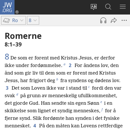
JW.ORG
Logg
inn
Endre
Søk
VIS
(åpner
språk
på
ME
Ro
8
nytt
JW.ORG
vindu)
Romerne
8:1–39
8
De som er forent med Kristus Jesus, er derfor
a
2
ikke under fordømmelse.
For åndens lov, den
ånd som gir liv til dem som er forent med Kristus
b
Jesus, har frigjort deg
fra syndens og dødens lov.
c
3
Det som Loven ikke var i stand til
fordi den var
d
svak
på grunn av menneskelig ufullkommenhet,
e
det gjorde Gud. Han sendte sin egen Sønn
i en
f
skikkelse som lignet et syndig menneskes,
for å
fjerne synd. Slik fordømte han synden i det fysiske
4
mennesket.
På den måten kan Lovens rettferdige