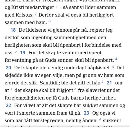
altså er barn, er vi også arvinger – ja Guds arvinger
y
og Kristi medarvinger
– så sant vi lider sammen
z
med Kristus.
Derfor skal vi også bli herliggjort
æ
sammen med ham.
18
De lidelsene vi gjennomgår nå, regner jeg
derfor som ingenting sammenlignet med den
herligheten som skal bli åpenbart i forbindelse med
ø
19
oss.
For det skapte venter med spent
å
forventning på at Guds sønner skal bli åpenbart.
a
20
Det skapte ble nemlig underlagt håpløshet.
Det
skjedde ikke av egen vilje, men på grunn av ham som
b
21
gjorde det slik. Samtidig ble det gitt et håp
om
c
*
at
det skapte skal bli frigjort
fra slaveriet under
forgjengeligheten og få Guds barns herlige frihet.
22
For vi vet at alt det skapte har sukket sammen og
23
vært i smerte sammen fram til nå.
Og også vi
d
som har fått førstegrøden, nemlig ånden,
sukker i
e
vårt indre
mens vi ivrig venter på at vi skal bli