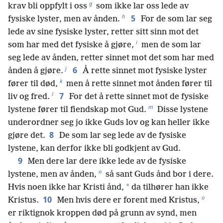
g
krav bli oppfylt i oss
som ikke lar oss lede av
h
5
fysiske lyster, men av ånden.
For de som lar seg
lede av sine fysiske lyster, retter sitt sinn mot det
i
som har med det fysiske å gjøre,
men de som lar
seg lede av ånden, retter sinnet mot det som har med
j
6
ånden å gjøre.
Å rette sinnet mot fysiske lyster
k
fører til død,
men å rette sinnet mot ånden fører til
l
7
liv og fred.
For det å rette sinnet mot de fysiske
m
lystene fører til fiendskap mot Gud.
Disse lystene
underordner seg jo ikke Guds lov og kan heller ikke
8
gjøre det.
De som lar seg lede av de fysiske
lystene, kan derfor ikke bli godkjent av Gud.
9
Men dere lar dere ikke lede av de fysiske
n
lystene, men av ånden,
så sant Guds ånd bor i dere.
*
Hvis noen ikke har Kristi ånd,
da tilhører han ikke
o
10
Kristus.
Men hvis dere er forent med Kristus,
er riktignok kroppen død på grunn av synd, men