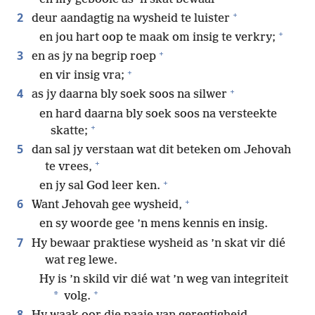
+
2
deur aandagtig na wysheid te luister
+
en jou hart oop te maak om insig te verkry;
+
3
en as jy na begrip roep
+
en vir insig vra;
+
4
as jy daarna bly soek soos na silwer
en hard daarna bly soek soos na versteekte
+
skatte;
5
dan sal jy verstaan wat dit beteken om Jehovah
+
te vrees,
+
en jy sal God leer ken.
+
6
Want Jehovah gee wysheid,
en sy woorde gee ’n mens kennis en insig.
7
Hy bewaar praktiese wysheid as ’n skat vir dié
wat reg lewe.
Hy is ’n skild vir dié wat ’n weg van integriteit
+
*
volg.
8