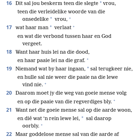
16
*
Dit sal jou beskerm teen die slegte
vrou,
teen die verleidelike woorde van die
+
*
onsedelike
vrou,
+
17
*
wat haar man
verlaat
en wat die verbond tussen haar en God
vergeet.
18
Want haar huis lei na die dood,
+
en haar paaie lei na die graf.
19
*
Niemand wat by haar ingaan,
sal terugkeer nie,
en hulle sal nie weer die paaie na die lewe
+
vind nie.
20
Daarom moet jy die weg van goeie mense volg
+
en op die paaie van die regverdiges bly.
21
Want net die goeie mense sal op die aarde woon,
*
en dié wat ’n rein lewe lei,
sal daarop
+
oorbly.
22
Maar goddelose mense sal van die aarde af