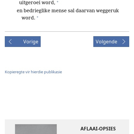
+
uitgeroei word,
en bedrieglike mense sal daarvan weggeruk
+
word.
Vorige
Volgende
Kopieregte vir hierdie publikasie
AFLAAI-OPSIES