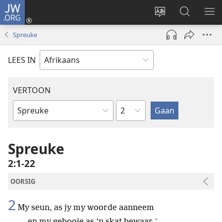
JW.ORG
Meld
aan
Verander
Soek
VE
(maak
taal
op
KIE
Spreuke
nuwe
van
JW.ORG
venster
webwerf
LEES IN
oop)
VERTOON
Hoofstuk
Bybelboek
Spreuke
2:1-22
OORSIG
2
My seun, as jy my woorde aanneem
+
en my gebooie as ’n skat bewaar