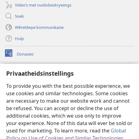
Video’s met oudiobeskrywings
Soek
Wêreldwye kommunikasie
Hulp
Donasies
(maak
nuwe
venster
Wagtoring – AANLYN BIBLIOTEEK
Privaatheidsinstellings
(maak
oop)
nuwe
®
JW Hub
To provide you with the best possible experience, we
venster
(maak
oop)
use cookies and similar technologies. Some cookies
nuwe
®
JW Library
venster
are necessary to make our website work and cannot
oop)
be refused. You can accept or decline the use of
Watchtower Library
additional cookies, which we use only to improve
your experience. None of this data will ever be sold or
used for marketing. To learn more, read the
Global
Policy on Use of Cookies and Similar Technologies
.