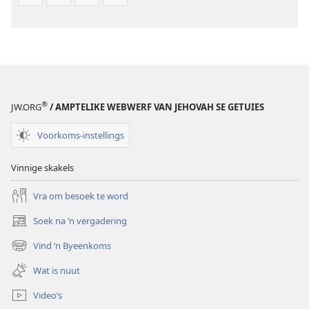
®
JW.ORG
/ AMPTELIKE WEBWERF VAN JEHOVAH SE GETUIES
Voorkoms-instellings
Vinnige skakels
Vra om besoek te word
Soek na ’n vergadering
(maak
nuwe
Vind ’n Byeenkoms
(maak
venster
nuwe
oop)
Wat is nuut
venster
oop)
Video’s