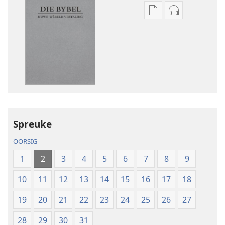
Aflaai-
Aflaai-
opsies
opsies
vir
vir
publikasies
oudio-
Die
opnames
Bybel
Die
–
Bybel
Nuwe
–
Wêreld-
Nuwe
Spreuke
vertaling
Wêreld-
(2019-
vertaling
OORSIG
hersiening)
(2019-
1
2
3
4
5
6
7
8
9
hersiening)
10
11
12
13
14
15
16
17
18
19
20
21
22
23
24
25
26
27
28
29
30
31