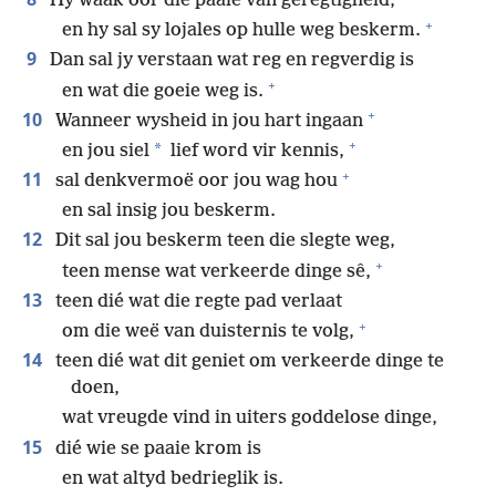
Hy waak oor die paaie van geregtigheid,
+
en hy sal sy lojales op hulle weg beskerm.
9
Dan sal jy verstaan wat reg en regverdig is
+
en wat die goeie weg is.
+
10
Wanneer wysheid in jou hart ingaan
+
*
en jou siel
lief word vir kennis,
+
11
sal denkvermoë oor jou wag hou
en sal insig jou beskerm.
12
Dit sal jou beskerm teen die slegte weg,
+
teen mense wat verkeerde dinge sê,
13
teen dié wat die regte pad verlaat
+
om die weë van duisternis te volg,
14
teen dié wat dit geniet om verkeerde dinge te
doen,
wat vreugde vind in uiters goddelose dinge,
15
dié wie se paaie krom is
en wat altyd bedrieglik is.