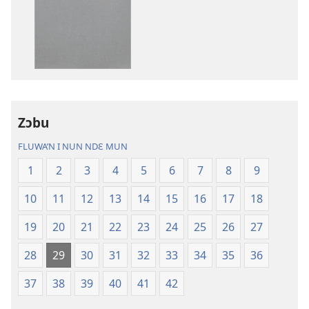
kanngan
nun
mannzin
kanngan'm
be
su'n
i
Zɔbu
falɛ
wafa'n
FLUWA’N I NUN NDƐ MUN
Ɲanmiɛn
1
2
3
4
5
6
7
8
9
Ndɛ’n
—
10
11
12
13
14
15
16
17
18
Mɛn
Uflɛ
19
20
21
22
23
24
25
26
27
Biblu’n
28
29
30
31
32
33
34
35
36
37
38
39
40
41
42