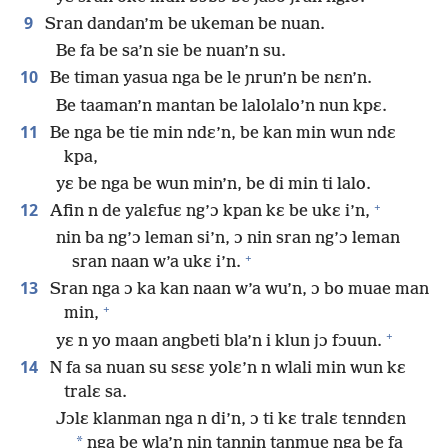
9
Sran dandan’m be ukeman be nuan.
Be fa be sa’n sie be nuan’n su.
10
Be timan yasua nga be le ɲrun’n be nɛn’n.
Be taaman’n mantan be lalolalo’n nun kpɛ.
11
Be nga be tie min ndɛ’n, be kan min wun ndɛ
kpa,
yɛ be nga be wun min’n, be di min ti lalo.
+
12
Afin n de yalɛfuɛ ng’ɔ kpan kɛ be ukɛ i’n,
nin ba ng’ɔ leman si’n, ɔ nin sran ng’ɔ leman
+
sran naan w’a ukɛ i’n.
13
Sran nga ɔ ka kan naan w’a wu’n, ɔ bo muae man
+
min,
+
yɛ n yo maan angbeti bla’n i klun jɔ fɔuun.
14
N fa sa nuan su sɛsɛ yolɛ’n n wlali min wun kɛ
tralɛ sa.
Jɔlɛ klanman nga n di’n, ɔ ti kɛ tralɛ tɛnndɛn
*
nga be wla’n nin tannin tanmue nga be fa