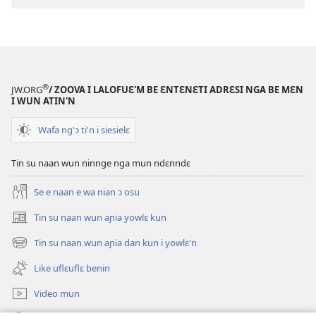
®
JW.ORG
/ ZOOVA I LALOFUƐ'M BE ƐNTƐNƐTI ADRƐSI NGA BE MƐN
I WUN ATIN'N
Wafa ng'ɔ ti'n i siesielɛ
Tin su naan wun ninnge nga mun ndɛnndɛ
Se e naan e wa nian ɔ osu
Tin su naan wun aɲia yowlɛ kun
(opens
new
Tin su naan wun aɲia dan kun i yowlɛ'n
(opens
window)
new
Like uflɛuflɛ benin
window)
Video mun