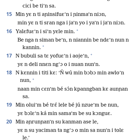
cici be ti’n sa.
15
Min yɛ n ti aɲinsifuɛ’n i ɲinma’n niɔn,
min yɛ n ti sran nga i ja’n yo i ya’n i ja’n niɔn.
+
16
Yalɛfuɛ’n i si’n yɛle min.
Be nga n siman be’n, n niannin be ndɛ’n nun n
+
kannin.
+
17
N bubuli sa tɛ yofuɛ’n i aoje’n,
yɛ n deli nnɛn ng’ɔ o i nuan nun’n.
18
N kɛnnin i titi kɛ: ‘Ń wú min bɔbɔ min awlo’n
+
nun,
naan min cɛn’m bé sɔ́n kpanngban kɛ aunɲan
sa.
19
Min olui’m bé trɛ́ lele bé jú nzue’m be nun,
yɛ bɔlɛ’n ká min sama’m be su kɔnguɛ.
20
Min aɲrunɲan’n su kanman ase le,
yɛ n su yaciman ta ng’ɔ o min sa nun’n i tolɛ
le.’