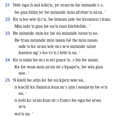
21
Ndɛ nga ń má kán’n, yɛ sran’m be minndɛ i-ɔ,
+
be gua bliin yɛ be minndɛ min afɔtuɛ’n niɔn.
22
Kɛ n ko wie ijɔ’n, be leman ndɛ be kɛnmɛn i kun.
*
Min ndɛ’n gua be su’n nun blɛblɛblɛ.
23
Be minndɛ min kɛ be su minndɛ nzue’n sa.
Be tran minndɛ min naan bé tíe min nuan
ndɛ’n kɛ sran wie mɔ w’a minndɛ nzue
+
kasiɛn ng’ɔ ko tɔ’n i lele’n sa.
24
Kɛ n nian be mɔ n sri puɛɛ’n, ɔ bo be nuan.
Kɛ be wun min ɲrun m’ɔ kpaja’n, be wla gua
*
ase.
25
N kleli be atin kɛ be su kpɛn wie sa,
n kacili kɛ famiɛn kun m’ɔ nin i sonja’m be o’n
+
sa,
n yoli kɛ sran kun m’ɔ fɔnvɔ be nga be sran
w’a
+
wu’n sa.