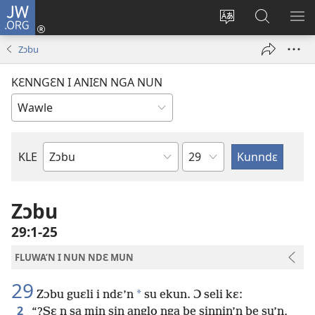
JW.ORG
Wlu
nun
Kaci
Kunndɛ
KL
(opens
aniɛn'n
JW.ORG
I
Zɔbu
new
su
SU
window)
like
ND
KƐNNGƐN I ANIƐN NGA NUN
M
Ndɛ
KLE
Biblu'n
tre
Zɔbu
29:1-25
FLUWA’N I NUN NDƐ MUN
29
*
Zɔbu guɛli i ndɛ’n
su ekun. Ɔ seli kɛ:
2
“?Sɛ n sa min sin anglo nga be sinnin’n be su’n,