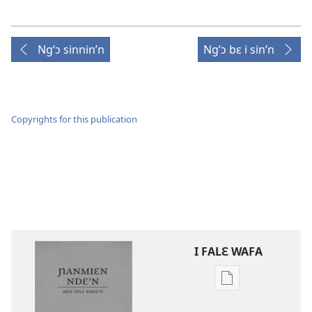
Ng’ɔ sinnin’n
Ng’ɔ bɛ i sin’n
Copyrights for this publication
I FALƐ WAFA
Nga
be