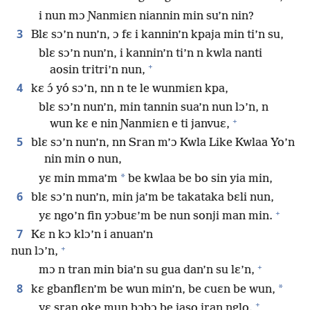
i nun mɔ Ɲanmiɛn niannin min su’n nin?
3
Blɛ sɔ’n nun’n, ɔ fɛ i kannin’n kpaja min ti’n su,
blɛ sɔ’n nun’n, i kannin’n ti’n n kwla nanti
+
aosin tritri’n nun,
4
kɛ ɔ́ yó sɔ’n, nn n te le wunmiɛn kpa,
blɛ sɔ’n nun’n, min tannin sua’n nun lɔ’n, n
+
wun kɛ e nin Ɲanmiɛn e ti janvuɛ,
5
blɛ sɔ’n nun’n, nn Sran m’ɔ Kwla Like Kwlaa Yo’n
nin min o nun,
*
yɛ min mma’m
be kwlaa be bo sin yia min,
6
blɛ sɔ’n nun’n, min ja’m be takataka bɛli nun,
+
yɛ ngo’n fin yɔbuɛ’m be nun sonji man min.
7
Kɛ n kɔ klɔ’n i anuan’n
+
nun lɔ’n,
+
mɔ n tran min bia’n su gua dan’n su lɛ’n,
8
*
kɛ gbanflɛn’m be wun min’n, be cuɛn be wun,
+
yɛ sran oke mun bɔbɔ be jaso jran nglo.