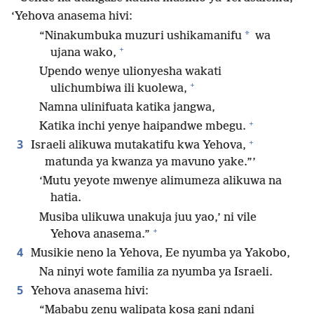
‘Yehova anasema hivi:
*
“Ninakumbuka muzuri ushikamanifu
wa
+
ujana wako,
Upendo wenye ulionyesha wakati
+
ulichumbiwa ili kuolewa,
Namna ulinifuata katika jangwa,
+
Katika inchi yenye haipandwe mbegu.
+
3
Israeli alikuwa mutakatifu kwa Yehova,
matunda ya kwanza ya mavuno yake.”’
‘Mutu yeyote mwenye alimumeza alikuwa na
hatia.
Musiba ulikuwa unakuja juu yao,’ ni vile
+
Yehova anasema.”
4
Musikie neno la Yehova, Ee nyumba ya Yakobo,
Na ninyi wote familia za nyumba ya Israeli.
5
Yehova anasema hivi:
“Mababu zenu walipata kosa gani ndani