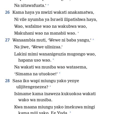
+
Na nitawafuata.’
26
Kama haya ya mwizi wakati anakamatwa,
Ni vile nyumba ya Israeli ilipatishwa haya,
Wao, wafalme wao na wakubwa wao,
+
Makuhani wao na manabii wao.
+
27
Wanaambia muti, ‘Wewe ni baba yangu,’
Na jiwe, ‘Wewe ulinizaa.’
Lakini mimi wananigeuzia mugongo wao,
+
hapana uso wao.
Na wakati wa musiba wao watasema,
+
‘Simama na utuokoe!’
28
Sasa iko wapi miungu yako yenye
+
ulijitengenezea?
Isimame kama inaweza kukuokoa wakati
wako wa musiba.
Kwa maana miungu yako imekuwa mingi
+
kama miji yako, Ee Yuda.