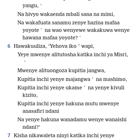
+
yangu,
Na hivyo wakaenda mbali sana na mimi,
Na wakafuata sanamu zenye hazina mafaa
+
yoyote
na wao wenyewe wakakuwa wenye
+
hawana mafaa yoyote?
6
*
Hawakuuliza, ‘Yehova iko
wapi,
Yeye mwenye alitutosha katika inchi ya Misri,
+
Mwenye alituongoza kupitia jangwa,
+
Kupitia inchi yenye majangwa
na mashimo,
+
Kupitia inchi yenye ukame
na yenye kivuli
kizito,
Kupitia inchi yenye hakuna mutu mwenye
anasafiri ndani
Na yenye hakuna wanadamu wenye wanaishi
ndani?’
7
Kisha nikawaleta ninyi katika inchi yenye