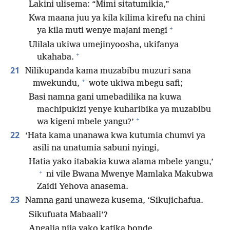
Lakini ulisema: “Mimi sitatumikia,”
Kwa maana juu ya kila kilima kirefu na chini
+
ya kila muti wenye majani mengi
Ulilala ukiwa umejinyoosha, ukifanya
+
ukahaba.
21
Nilikupanda kama muzabibu muzuri sana
+
mwekundu,
wote ukiwa mbegu safi;
Basi namna gani umebadilika na kuwa
machipukizi yenye kuharibika ya muzabibu
+
wa kigeni mbele yangu?’
22
‘Hata kama unanawa kwa kutumia chumvi ya
asili na unatumia sabuni nyingi,
Hatia yako itabakia kuwa alama mbele yangu,’
+
ni vile Bwana Mwenye Mamlaka Makubwa
Zaidi Yehova anasema.
23
Namna gani unaweza kusema, ‘Sikujichafua.
Sikufuata Mabaali’?
Angalia njia yako katika bonde.