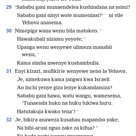
29
‘Sababu gani munaendelea kushindana na mimi?
+
Sababu gani ninyi wote mumeniasi?’
ni vile
Yehova anasema.
+
30
Nimepiga wana wenu bila matokeo.
+
Hawakubali nizamu yoyote;
Upanga wenu wenyewe ulimeza manabii
+
wenu,
Kama simba mwenye kushambulia.
31
Enyi kizazi, mufikirie wenyewe neno la Yehova.
Je, nimekuwa kama jangwa kwa Israeli
Ao inchi yenye giza lenye kukandamiza?
Sababu gani hawa, watu wangu, wamesema,
‘Tunaenda huku na huku tukiwa huru.
+
Hatutakuja kwako tena’?
32
Je, bikira anaweza kusahau mapambo yake,
*
Na bibi-arusi nguo zake za kifua?