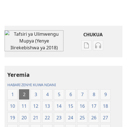
CHUKUA
Njia
Njia
mbalimbali
mbalimbali
za
za
kuchukua
kuchukua
Yeremia
vichapo
habari
vya
za
HABARI ZENYE KUWA NDANI
kielektroniki
kusikiliza
1
2
3
4
5
6
7
8
9
Tafsiri
Tafsiri
ya
ya
10
11
12
13
14
15
16
17
18
Ulimwengu
Ulimwengu
Mupya
Mupya
19
20
21
22
23
24
25
26
27
(Yenye
(Yenye