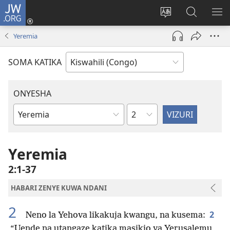
JW.ORG
Ingia
(opens
Badili
Tafuta
ON
new
luga
ku
MA
Yeremia
window)
ya
JW.ORG
YA
adresi
ND
SOMA KATIKA
ONYESHA
Sura
Vitabu
vya
Biblia
Yeremia
2:1-37
HABARI ZENYE KUWA NDANI
2
2
Neno la Yehova likakuja kwangu, na kusema:
“Uende na utangaze katika masikio ya Yerusalemu,