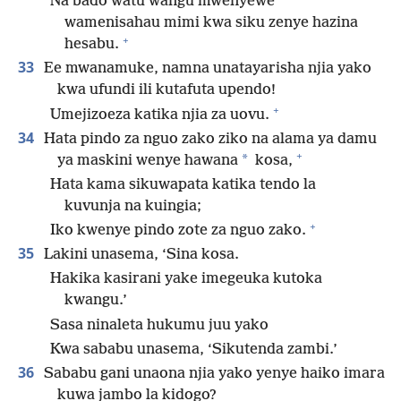
Na bado watu wangu mwenyewe
wamenisahau mimi kwa siku zenye hazina
+
hesabu.
33
Ee mwanamuke, namna unatayarisha njia yako
kwa ufundi ili kutafuta upendo!
+
Umejizoeza katika njia za uovu.
34
Hata pindo za nguo zako ziko na alama ya damu
+
*
ya maskini wenye hawana
kosa,
Hata kama sikuwapata katika tendo la
kuvunja na kuingia;
+
Iko kwenye pindo zote za nguo zako.
35
Lakini unasema, ‘Sina kosa.
Hakika kasirani yake imegeuka kutoka
kwangu.’
Sasa ninaleta hukumu juu yako
Kwa sababu unasema, ‘Sikutenda zambi.’
36
Sababu gani unaona njia yako yenye haiko imara
kuwa jambo la kidogo?