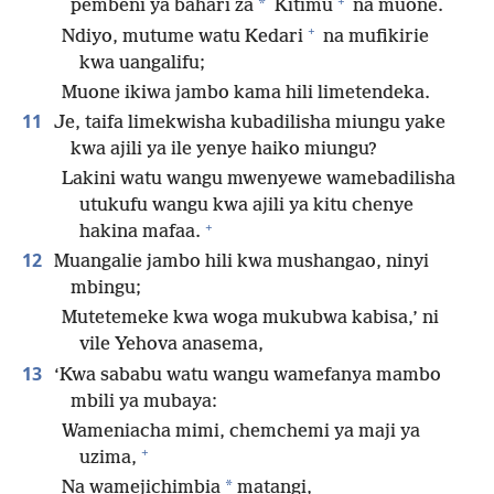
+
*
pembeni ya bahari za
Kitimu
na muone.
+
Ndiyo, mutume watu Kedari
na mufikirie
kwa uangalifu;
Muone ikiwa jambo kama hili limetendeka.
11
Je, taifa limekwisha kubadilisha miungu yake
kwa ajili ya ile yenye haiko miungu?
Lakini watu wangu mwenyewe wamebadilisha
utukufu wangu kwa ajili ya kitu chenye
+
hakina mafaa.
12
Muangalie jambo hili kwa mushangao, ninyi
mbingu;
Mutetemeke kwa woga mukubwa kabisa,’ ni
vile Yehova anasema,
13
‘Kwa sababu watu wangu wamefanya mambo
mbili ya mubaya:
Wameniacha mimi, chemchemi ya maji ya
+
uzima,
*
Na wamejichimbia
matangi,