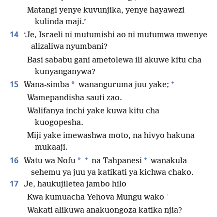
Matangi yenye kuvunjika, yenye hayawezi
kulinda maji.’
14
‘Je, Israeli ni mutumishi ao ni mutumwa mwenye
alizaliwa nyumbani?
Basi sababu gani ametolewa ili akuwe kitu cha
kunyanganywa?
+
15
*
Wana-simba
wananguruma juu yake;
Wamepandisha sauti zao.
Walifanya inchi yake kuwa kitu cha
kuogopesha.
Miji yake imewashwa moto, na hivyo hakuna
mukaaji.
+
+
16
*
Watu wa Nofu
na Tahpanesi
wanakula
sehemu ya juu ya katikati ya kichwa chako.
17
Je, haukujiletea jambo hilo
+
Kwa kumuacha Yehova Mungu wako
Wakati alikuwa anakuongoza katika njia?