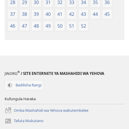
28
29
30
31
32
33
34
35
36
Ilirekebishwa
Ilirekebishwa
ya
ya
37
38
39
40
41
42
43
44
45
2018)
2018)
46
47
48
49
50
51
52
®
JW.ORG
/ SITE ENTERNETE YA MASHAHIDI WA YEHOVA
Badilisha Rangi
Kufungula Haraka
Omba Mashahidi wa Yehova wakutembelee
Tafuta Mukutano
(opens
new