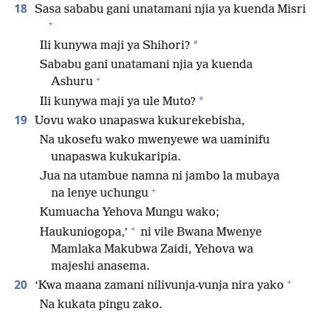
18
Sasa sababu gani unatamani njia ya kuenda Misri
+
*
Ili kunywa maji ya Shihori?
Sababu gani unatamani njia ya kuenda
+
Ashuru
*
Ili kunywa maji ya ule Muto?
19
Uovu wako unapaswa kukurekebisha,
Na ukosefu wako mwenyewe wa uaminifu
unapaswa kukukaripia.
Jua na utambue namna ni jambo la mubaya
+
na lenye uchungu
Kumuacha Yehova Mungu wako;
+
Haukuniogopa,’
ni vile Bwana Mwenye
Mamlaka Makubwa Zaidi, Yehova wa
majeshi anasema.
+
20
‘Kwa maana zamani nilivunja-vunja nira yako
Na kukata pingu zako.