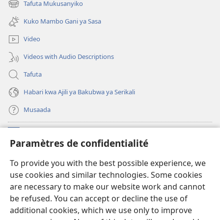
Tafuta Mukusanyiko
(opens
window)
new
Kuko Mambo Gani ya Sasa
window)
Video
Videos with Audio Descriptions
Tafuta
Habari kwa Ajili ya Bakubwa ya Serikali
Musaada
Michango
(opens
Paramètres de confidentialité
new
window)
Maktaba ku Enternete
To provide you with the best possible experience, we
(opens
use cookies and similar technologies. Some cookies
new
®
JW Hub
window)
are necessary to make our website work and cannot
(opens
be refused. You can accept or decline the use of
new
Programu ya JW Library
window)
additional cookies, which we use only to improve