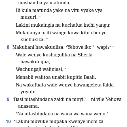
mashamba ya matunda,
Ili kula matunda yake na vitu vyake vya
+
muzuri.
Lakini mukaingia na kuchafua inchi yangu;
Mukafanya uriti wangu kuwa kitu chenye
+
kuchukiza.
+
8
*
Makuhani hawakuuliza, ‘Yehova iko
wapi?’
Wale wenye kushugulika na Sheria
hawakunijua,
+
Wachungaji waliniasi,
+
Manabii walitoa unabii kupitia Baali,
Na wakafuata wale wenye hawangeleta faida
yoyote.
+
9
‘Basi nitashindana zaidi na ninyi,’
ni vile Yehova
anasema,
‘Na nitashindana na wana wa wana wenu.’
10
‘Lakini muvuke mupaka kwenye inchi za