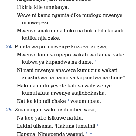
Fikiria kile umefanya.
Wewe ni kama ngamia-dike mudogo mwenye
ni mwepesi,
Mwenye anakimbia huku na huku bila kusudi
katika njia zake,
24
Punda wa pori mwenye kuzoea jangwa,
Mwenye kunusa upepo wakati wa tamaa yake
*
kubwa ya kupandwa na dume.
Ni nani mwenye anaweza kumuzuia wakati
anashikwa na hamu ya kupandwa na dume?
Hakuna mutu yeyote kati ya wale wenye
kumutafuta mwenye atajichokesha.
*
Katika kipindi chake
watamupata.
25
Zuia muguu wako usitembee wazi,
Na koo yako isikuwe na kiu.
+
Lakini ulisema, ‘Hakuna tumaini!
+
*
Hapana! Nimependa wageni,