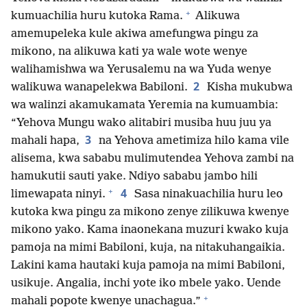
+
kumuachilia huru kutoka Rama.
Alikuwa
amemupeleka kule akiwa amefungwa pingu za
mikono, na alikuwa kati ya wale wote wenye
walihamishwa wa Yerusalemu na wa Yuda wenye
2
walikuwa wanapelekwa Babiloni.
Kisha mukubwa
wa walinzi akamukamata Yeremia na kumuambia:
“Yehova Mungu wako alitabiri musiba huu juu ya
3
mahali hapa,
na Yehova ametimiza hilo kama vile
alisema, kwa sababu mulimutendea Yehova zambi na
hamukutii sauti yake. Ndiyo sababu jambo hili
+
4
limewapata ninyi.
Sasa ninakuachilia huru leo
kutoka kwa pingu za mikono zenye zilikuwa kwenye
mikono yako. Kama inaonekana muzuri kwako kuja
pamoja na mimi Babiloni, kuja, na nitakuhangaikia.
Lakini kama hautaki kuja pamoja na mimi Babiloni,
usikuje. Angalia, inchi yote iko mbele yako. Uende
+
mahali popote kwenye unachagua.”