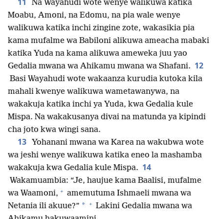
11
Na Wayahudi wote wenye walikuwa katika
Moabu, Amoni, na Edomu, na pia wale wenye
walikuwa katika inchi zingine zote, wakasikia pia
kama mufalme wa Babiloni alikuwa ameacha mabaki
katika Yuda na kama alikuwa ameweka juu yao
12
Gedalia mwana wa Ahikamu mwana wa Shafani.
Basi Wayahudi wote wakaanza kurudia kutoka kila
mahali kwenye walikuwa wametawanywa, na
wakakuja katika inchi ya Yuda, kwa Gedalia kule
Mispa. Na wakakusanya divai na matunda ya kipindi
cha joto kwa wingi sana.
13
Yohanani mwana wa Karea na wakubwa wote
wa jeshi wenye walikuwa katika eneo la mashamba
14
wakakuja kwa Gedalia kule Mispa.
Wakamuambia: “Je, haujue kama Baalisi, mufalme
+
wa Waamoni,
amemutuma Ishmaeli mwana wa
+
*
Netania ili akuue?”
Lakini Gedalia mwana wa
Ahikamu hakuwaamini.