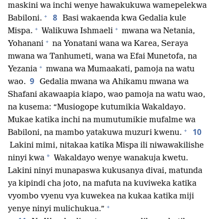
maskini wa inchi wenye hawakukuwa wamepelekwa
+
8
Babiloni.
Basi wakaenda kwa Gedalia kule
+
+
Mispa.
Walikuwa Ishmaeli
mwana wa Netania,
+
Yohanani
na Yonatani wana wa Karea, Seraya
mwana wa Tanhumeti, wana wa Efai Munetofa, na
+
Yezania
mwana wa Mumaakati, pamoja na watu
9
wao.
Gedalia mwana wa Ahikamu mwana wa
Shafani akawaapia kiapo, wao pamoja na watu wao,
na kusema: “Musiogope kutumikia Wakaldayo.
Mukae katika inchi na mumutumikie mufalme wa
+
10
Babiloni, na mambo yatakuwa muzuri kwenu.
Lakini mimi, nitakaa katika Mispa ili niwawakilishe
*
ninyi kwa
Wakaldayo wenye wanakuja kwetu.
Lakini ninyi munapaswa kukusanya divai, matunda
ya kipindi cha joto, na mafuta na kuviweka katika
vyombo vyenu vya kuwekea na kukaa katika miji
+
yenye ninyi mulichukua.”