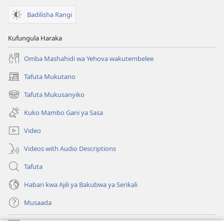
Badilisha Rangi
Kufungula Haraka
Omba Mashahidi wa Yehova wakutembelee
Tafuta Mukutano
(opens
new
Tafuta Mukusanyiko
(opens
window)
new
Kuko Mambo Gani ya Sasa
window)
Video
Videos with Audio Descriptions
Tafuta
Habari kwa Ajili ya Bakubwa ya Serikali
Musaada