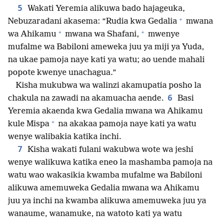
5
Wakati Yeremia alikuwa bado hajageuka,
+
Nebuzaradani akasema: “Rudia kwa Gedalia
mwana
+
+
wa Ahikamu
mwana wa Shafani,
mwenye
mufalme wa Babiloni ameweka juu ya miji ya Yuda,
na ukae pamoja naye kati ya watu; ao uende mahali
popote kwenye unachagua.”
Kisha mukubwa wa walinzi akamupatia posho la
6
chakula na zawadi na akamuacha aende.
Basi
Yeremia akaenda kwa Gedalia mwana wa Ahikamu
+
kule Mispa
na akakaa pamoja naye kati ya watu
wenye walibakia katika inchi.
7
Kisha wakati fulani wakubwa wote wa jeshi
wenye walikuwa katika eneo la mashamba pamoja na
watu wao wakasikia kwamba mufalme wa Babiloni
alikuwa amemuweka Gedalia mwana wa Ahikamu
juu ya inchi na kwamba alikuwa amemuweka juu ya
wanaume, wanamuke, na watoto kati ya watu