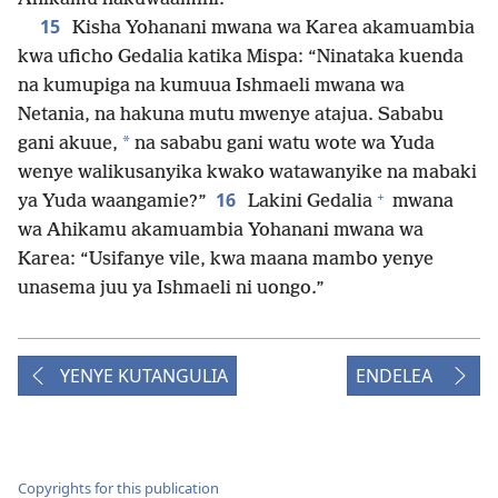
15
Kisha Yohanani mwana wa Karea akamuambia
kwa uficho Gedalia katika Mispa: “Ninataka kuenda
na kumupiga na kumuua Ishmaeli mwana wa
Netania, na hakuna mutu mwenye atajua. Sababu
*
gani akuue,
na sababu gani watu wote wa Yuda
wenye walikusanyika kwako watawanyike na mabaki
+
16
ya Yuda waangamie?”
Lakini Gedalia
mwana
wa Ahikamu akamuambia Yohanani mwana wa
Karea: “Usifanye vile, kwa maana mambo yenye
unasema juu ya Ishmaeli ni uongo.”
YENYE KUTANGULIA
ENDELEA
Copyrights for this publication