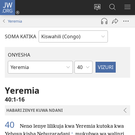
JW.ORG
Ingia
(opens
Badili
Tafuta
ON
new
luga
ku
MA
Yeremia
window)
ya
JW.ORG
YA
adresi
ND
SOMA KATIKA
ONYESHA
Sura
Vitabu
vya
Biblia
Yeremia
40:1-16
HABARI ZENYE KUWA NDANI
40
Neno lenye lilikuja kwa Yeremia kutoka kwa
+
Yehova kisha Nebuzaradani
mukubwa wa walinzi