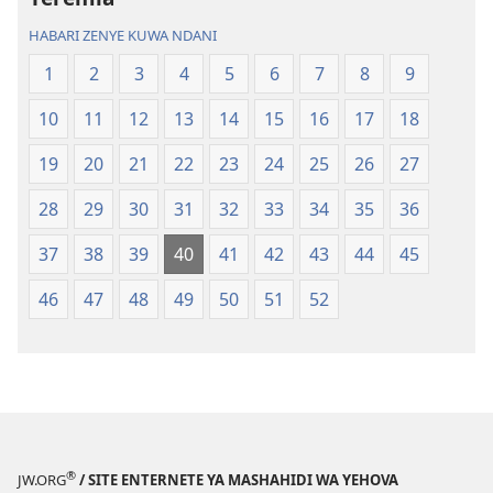
Mupya
Mupya
HABARI ZENYE KUWA NDANI
(Yenye
(Yenye
1
2
3
4
5
6
7
8
9
Ilirekebishwa
Ilirekebishwa
ya
ya
10
11
12
13
14
15
16
17
18
2018)
2018)
19
20
21
22
23
24
25
26
27
28
29
30
31
32
33
34
35
36
37
38
39
40
41
42
43
44
45
46
47
48
49
50
51
52
®
JW.ORG
/ SITE ENTERNETE YA MASHAHIDI WA YEHOVA