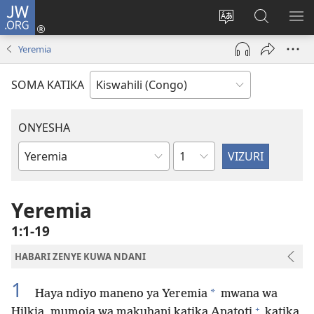
JW.ORG
Ingia
(opens
Badili
Tafuta
ON
new
luga
ku
MA
Yeremia
window)
ya
JW.ORG
YA
adresi
ND
SOMA KATIKA
ONYESHA
Sura
Vitabu
vya
Biblia
Yeremia
1:1-19
HABARI ZENYE KUWA NDANI
1
*
Haya ndiyo maneno ya Yeremia
mwana wa
+
Hilkia, mumoja wa makuhani katika Anatoti
katika