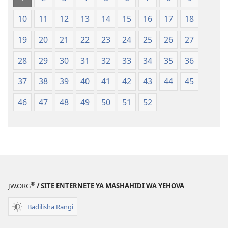
ya
ya
10
11
12
13
14
15
16
17
18
2018)
2018)
19
20
21
22
23
24
25
26
27
28
29
30
31
32
33
34
35
36
37
38
39
40
41
42
43
44
45
46
47
48
49
50
51
52
®
JW.ORG
/ SITE ENTERNETE YA MASHAHIDI WA YEHOVA
Badilisha Rangi