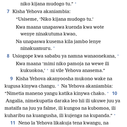
+
niko kijana mudogo tu.”
7
Kisha Yehova akaniambia:
“Usiseme, ‘Niko kijana mudogo tu.’
Kwa maana unapaswa kuenda kwa wote
wenye ninakutuma kwao,
Na unapaswa kusema kila jambo lenye
+
ninakuamuru.
+
8
Usiogope kwa sababu ya namna wanaonekana,
Kwa maana ‘mimi niko pamoja na wewe ili
+
kukuokoa,’
ni vile Yehova anasema.”
9
Kisha Yehova akanyoosha mukono wake na
+
kugusa kinywa changu.
Na Yehova akaniambia:
+
10
“Nimetia maneno yangu katika kinywa chako.
Angalia, nimekupatia daraka leo hii ili ukuwe juu ya
mataifa na juu ya falme, ili kungoa na kubomoa, ili
+
kuharibu na kuangusha, ili kujenga na kupanda.”
11
Neno la Yehova likakuja tena kwangu, na