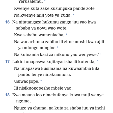
+
Yerusalemu,
Kwenye kuta zake kuzunguka pande zote
+
Na kwenye miji yote ya Yuda.
16
Na nitatangaza hukumu zangu juu yao kwa
sababu ya uovu wao wote,
+
Kwa sababu wameniacha,
Na wanachoma zabihu ili zitoe moshi kwa ajili
+
ya miungu mingine
+
Na kuinamia kazi za mikono yao wenyewe.’
17
*
Lakini unapaswa kujitayarisha ili kutenda,
Na unapaswa kusimama na kuwaambia kila
jambo lenye ninakuamuru.
+
Usiwaogope,
Ili nisikuogopeshe mbele yao.
18
Kwa maana leo nimekufanya kuwa muji wenye
ngome,
Nguzo ya chuma, na kuta za shaba juu ya inchi
+