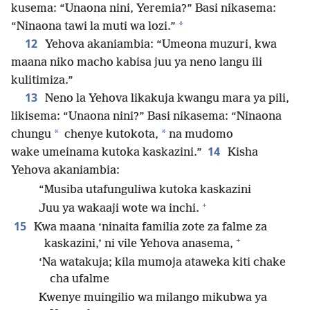
kusema: “Unaona nini, Yeremia?” Basi nikasema:
*
“Ninaona tawi la muti wa lozi.”
12
Yehova akaniambia: “Umeona muzuri, kwa
maana niko macho kabisa juu ya neno langu ili
kulitimiza.”
13
Neno la Yehova likakuja kwangu mara ya pili,
likisema: “Unaona nini?” Basi nikasema: “Ninaona
*
*
chungu
chenye kutokota,
na mudomo
14
wake umeinama kutoka kaskazini.”
Kisha
Yehova akaniambia:
“Musiba utafunguliwa kutoka kaskazini
+
Juu ya wakaaji wote wa inchi.
15
Kwa maana ‘ninaita familia zote za falme za
+
kaskazini,’ ni vile Yehova anasema,
‘Na watakuja; kila mumoja ataweka kiti chake
cha ufalme
Kwenye muingilio wa milango mikubwa ya