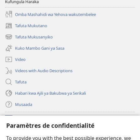
Kufungula Haraka
Omba Mashahidi wa Yehova wakutembelee
Tafuta Mukutano
(opens
new
Tafuta Mukusanyiko
(opens
window)
new
Kuko Mambo Gani ya Sasa
window)
Video
Videos with Audio Descriptions
Tafuta
Habari kwa Ajili ya Bakubwa ya Serikali
Musaada
Michango
(opens
Paramètres de confidentialité
new
window)
Maktaba ku Enternete
To provide you with the best possible experience, we