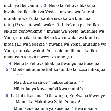
2
inchi ya Benyamini.
Neno la Yehova likakuja
+
+
kwake katika siku za Yosia
mwana wa Amoni,
mufalme wa Yuda, katika mwaka wa kumi na
3
tatu (13) wa utawala wake.
Likakuja pia katika
+
siku za Yehoyakimu
mwana wa Yosia, mufalme wa
Yuda, mupaka kumalizika kwa mwaka wa kumi na
+
moja (11) wa Sedekia
mwana wa Yosia, mufalme wa
Yuda, mupaka wakati Yerusalemu ilienda katika
+
uhamisho katika mwezi wa tano (5).
4
Neno la Yehova likakuja kwangu, na kusema:
5
“Mbele nikuumbe katika tumbo la uzazi nilikujua,
+
*
+
*
*
Na mbele uzaliwe
nilikutakasa.
Nilikufanya kuwa nabii kwa mataifa.”
6
Lakini nikasema: “Ole wangu, Ee Bwana Mwenye
Mamlaka Makubwa Zaidi Yehova!
+
Mimi sijue namna ya kusema,
kwa maana