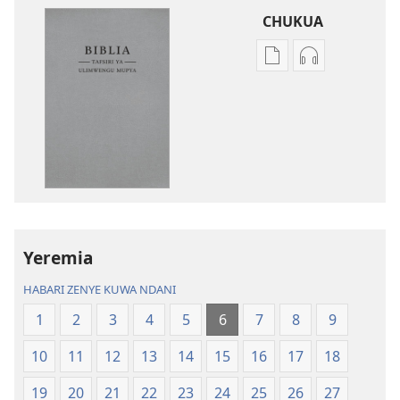
CHUKUA
Njia
Njia
mbalimbali
mbalimbali
za
za
kuchukua
kuchukua
vichapo
habari
vya
za
kielektroniki
kusikiliza
Tafsiri
Tafsiri
ya
ya
Yeremia
Ulimwengu
Ulimwengu
Mupya
Mupya
HABARI ZENYE KUWA NDANI
(Yenye
(Yenye
1
2
3
4
5
6
7
8
9
Ilirekebishwa
Ilirekebishwa
ya
ya
10
11
12
13
14
15
16
17
18
2018)
2018)
19
20
21
22
23
24
25
26
27