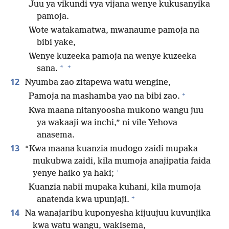
Juu ya vikundi vya vijana wenye kukusanyika
pamoja.
Wote watakamatwa, mwanaume pamoja na
bibi yake,
Wenye kuzeeka pamoja na wenye kuzeeka
+
*
sana.
12
Nyumba zao zitapewa watu wengine,
+
Pamoja na mashamba yao na bibi zao.
Kwa maana nitanyoosha mukono wangu juu
ya wakaaji wa inchi,” ni vile Yehova
anasema.
13
“Kwa maana kuanzia mudogo zaidi mupaka
mukubwa zaidi, kila mumoja anajipatia faida
+
yenye haiko ya haki;
Kuanzia nabii mupaka kuhani, kila mumoja
+
anatenda kwa upunjaji.
14
Na wanajaribu kuponyesha kijuujuu kuvunjika
kwa watu wangu, wakisema,