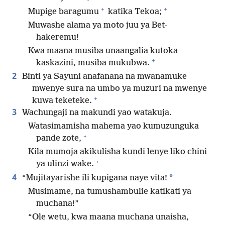
+
+
Mupige baragumu
katika Tekoa;
Muwashe alama ya moto juu ya Bet-
hakeremu!
Kwa maana musiba unaangalia kutoka
+
kaskazini, musiba mukubwa.
2
Binti ya Sayuni anafanana na mwanamuke
mwenye sura na umbo ya muzuri na mwenye
+
kuwa teketeke.
3
Wachungaji na makundi yao watakuja.
Watasimamisha mahema yao kumuzunguka
+
pande zote,
Kila mumoja akikulisha kundi lenye liko chini
+
ya ulinzi wake.
4
*
“Mujitayarishe ili kupigana naye vita!
Musimame, na tumushambulie katikati ya
muchana!”
“Ole wetu, kwa maana muchana unaisha,