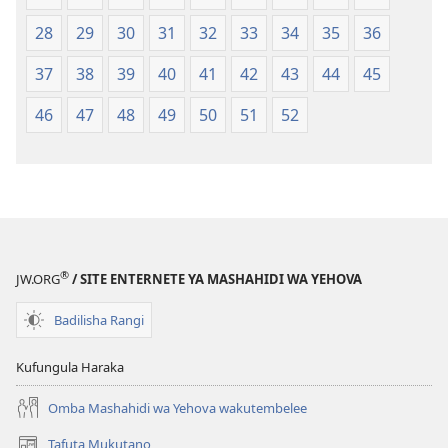
28
29
30
31
32
33
34
35
36
37
38
39
40
41
42
43
44
45
46
47
48
49
50
51
52
®
JW.ORG
/ SITE ENTERNETE YA MASHAHIDI WA YEHOVA
Badilisha Rangi
Kufungula Haraka
Omba Mashahidi wa Yehova wakutembelee
Tafuta Mukutano