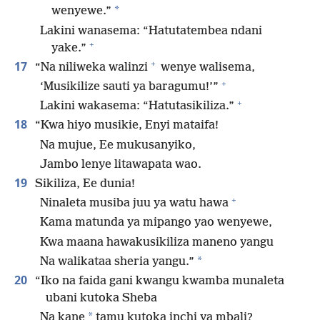
*
wenyewe.”
Lakini wanasema: “Hatutatembea ndani
+
yake.”
+
17
“Na niliweka walinzi
wenye walisema,
+
‘Musikilize sauti ya baragumu!’”
+
Lakini wakasema: “Hatutasikiliza.”
18
“Kwa hiyo musikie, Enyi mataifa!
Na mujue, Ee mukusanyiko,
Jambo lenye litawapata wao.
19
Sikiliza, Ee dunia!
+
Ninaleta musiba juu ya watu hawa
Kama matunda ya mipango yao wenyewe,
Kwa maana hawakusikiliza maneno yangu
*
Na walikataa sheria yangu.”
20
“Iko na faida gani kwangu kwamba munaleta
ubani kutoka Sheba
*
Na kane
tamu kutoka inchi ya mbali?