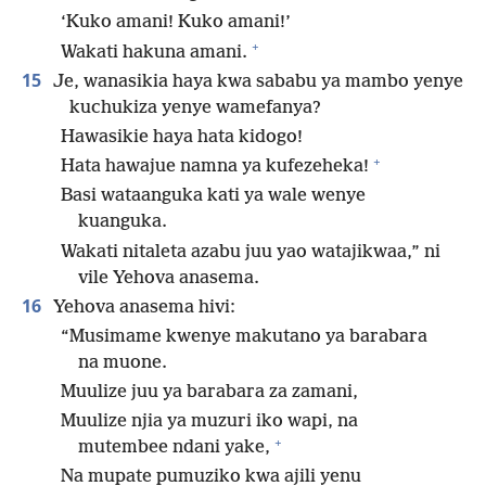
‘Kuko amani! Kuko amani!’
+
Wakati hakuna amani.
15
Je, wanasikia haya kwa sababu ya mambo yenye
kuchukiza yenye wamefanya?
Hawasikie haya hata kidogo!
+
Hata hawajue namna ya kufezeheka!
Basi wataanguka kati ya wale wenye
kuanguka.
Wakati nitaleta azabu juu yao watajikwaa,” ni
vile Yehova anasema.
16
Yehova anasema hivi:
“Musimame kwenye makutano ya barabara
na muone.
Muulize juu ya barabara za zamani,
Muulize njia ya muzuri iko wapi, na
+
mutembee ndani yake,
Na mupate pumuziko kwa ajili yenu