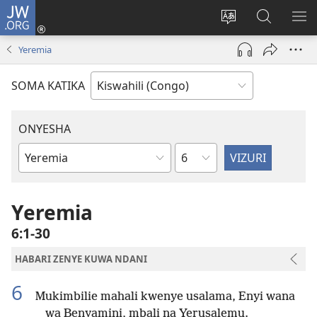
JW.ORG
Ingia
(opens
Badili
Tafuta
ON
new
luga
ku
MA
Yeremia
window)
ya
JW.ORG
YA
adresi
ND
SOMA KATIKA
ONYESHA
Sura
Vitabu
vya
Biblia
Yeremia
6:1-30
HABARI ZENYE KUWA NDANI
6
Mukimbilie mahali kwenye usalama, Enyi wana
wa Benyamini, mbali na Yerusalemu.