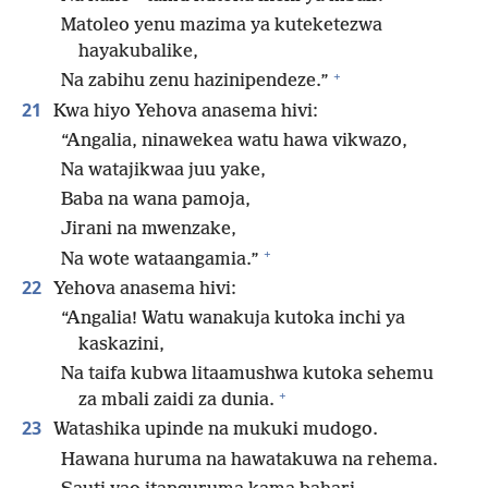
Matoleo yenu mazima ya kuteketezwa
hayakubalike,
+
Na zabihu zenu hazinipendeze.”
21
Kwa hiyo Yehova anasema hivi:
“Angalia, ninawekea watu hawa vikwazo,
Na watajikwaa juu yake,
Baba na wana pamoja,
Jirani na mwenzake,
+
Na wote wataangamia.”
22
Yehova anasema hivi:
“Angalia! Watu wanakuja kutoka inchi ya
kaskazini,
Na taifa kubwa litaamushwa kutoka sehemu
+
za mbali zaidi za dunia.
23
Watashika upinde na mukuki mudogo.
Hawana huruma na hawatakuwa na rehema.