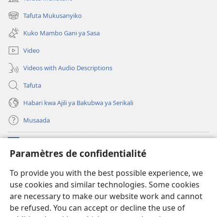
(opens
new
Tafuta Mukusanyiko
(opens
window)
new
Kuko Mambo Gani ya Sasa
window)
Video
Videos with Audio Descriptions
Tafuta
Habari kwa Ajili ya Bakubwa ya Serikali
Musaada
Michango
(opens
Paramètres de confidentialité
new
window)
Maktaba ku Enternete
To provide you with the best possible experience, we
(opens
use cookies and similar technologies. Some cookies
new
®
JW Hub
window)
are necessary to make our website work and cannot
(opens
new
be refused. You can accept or decline the use of
Programu ya JW Library
window)