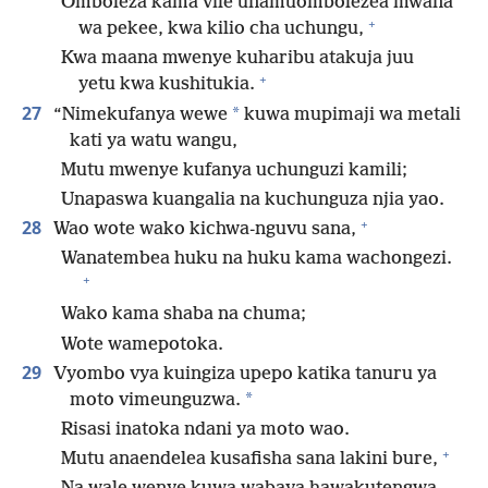
Omboleza kama vile unamuombolezea mwana
+
wa pekee, kwa kilio cha uchungu,
Kwa maana mwenye kuharibu atakuja juu
+
yetu kwa kushitukia.
27
*
“Nimekufanya wewe
kuwa mupimaji wa metali
kati ya watu wangu,
Mutu mwenye kufanya uchunguzi kamili;
Unapaswa kuangalia na kuchunguza njia yao.
+
28
Wao wote wako kichwa-nguvu sana,
Wanatembea huku na huku kama wachongezi.
+
Wako kama shaba na chuma;
Wote wamepotoka.
29
Vyombo vya kuingiza upepo katika tanuru ya
*
moto vimeunguzwa.
Risasi inatoka ndani ya moto wao.
+
Mutu anaendelea kusafisha sana lakini bure,