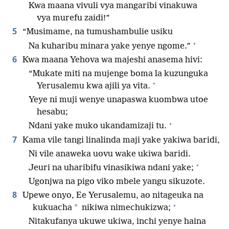
Kwa maana vivuli vya mangaribi vinakuwa
vya murefu zaidi!”
5
“Musimame, na tumushambulie usiku
+
Na kuharibu minara yake yenye ngome.”
6
Kwa maana Yehova wa majeshi anasema hivi:
“Mukate miti na mujenge boma la kuzunguka
+
Yerusalemu kwa ajili ya vita.
Yeye ni muji wenye unapaswa kuombwa utoe
hesabu;
+
Ndani yake muko ukandamizaji tu.
7
Kama vile tangi linalinda maji yake yakiwa baridi,
Ni vile anaweka uovu wake ukiwa baridi.
+
Jeuri na uharibifu vinasikiwa ndani yake;
Ugonjwa na pigo viko mbele yangu sikuzote.
8
Upewe onyo, Ee Yerusalemu, ao nitageuka na
+
*
kukuacha
nikiwa nimechukizwa;
Nitakufanya ukuwe ukiwa, inchi yenye haina