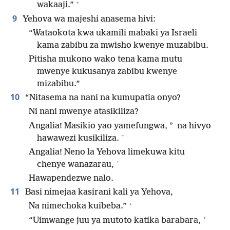
+
wakaaji.”
9
Yehova wa majeshi anasema hivi:
“Wataokota kwa ukamili mabaki ya Israeli
kama zabibu za mwisho kwenye muzabibu.
Pitisha mukono wako tena kama mutu
mwenye kukusanya zabibu kwenye
mizabibu.”
10
“Nitasema na nani na kumupatia onyo?
Ni nani mwenye atasikiliza?
*
Angalia! Masikio yao yamefungwa,
na hivyo
+
hawawezi kusikiliza.
Angalia! Neno la Yehova limekuwa kitu
+
chenye wanazarau,
Hawapendezwe nalo.
11
Basi nimejaa kasirani kali ya Yehova,
+
Na nimechoka kuibeba.”
+
“Uimwange juu ya mutoto katika barabara,