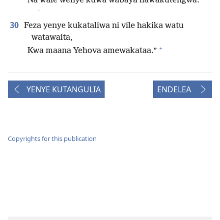
Na wale wenye kuwa wabaya hawakutengwa.
+
30
Feza yenye kukataliwa ni vile hakika watu
watawaita,
+
Kwa maana Yehova amewakataa.”
YENYE KUTANGULIA
ENDELEA
Copyrights for this publication