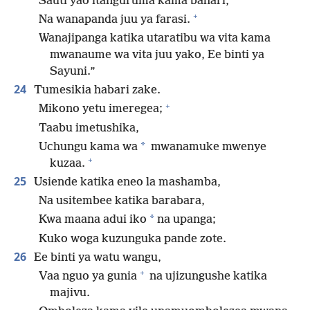
Sauti yao itanguruma kama bahari,
+
Na wanapanda juu ya farasi.
Wanajipanga katika utaratibu wa vita kama
mwanaume wa vita juu yako, Ee binti ya
Sayuni.”
24
Tumesikia habari zake.
+
Mikono yetu imeregea;
Taabu imetushika,
*
Uchungu kama wa
mwanamuke mwenye
+
kuzaa.
25
Usiende katika eneo la mashamba,
Na usitembee katika barabara,
*
Kwa maana adui iko
na upanga;
Kuko woga kuzunguka pande zote.
26
Ee binti ya watu wangu,
+
Vaa nguo ya gunia
na ujizungushe katika
majivu.