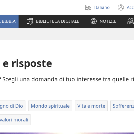
Italiano
Acc
Seleziona
(a
la
un
 BIBBIA
BIBLIOTECA DIGITALE
NOTIZIE
lingua
nu
fi
e risposte
? Scegli una domanda di tuo interesse tra quelle r
gno di Dio
Mondo spirituale
Vita e morte
Sofferen
 valori morali