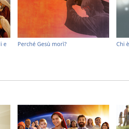
i e
Perché Gesù morì?
Chi è