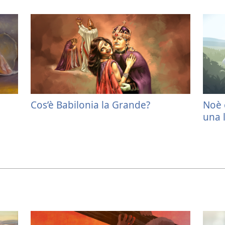
Cos’è Babilonia la Grande?
Noè e
una 