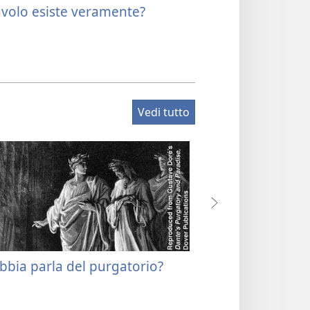
iavolo esiste veramente?
Chi va in cielo?
Vedi tutto
ibbia parla del purgatorio?
Cos’è il cielo?