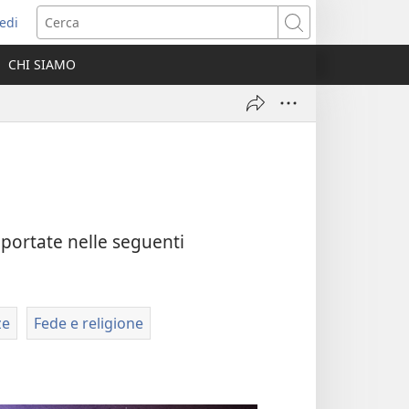
edi
pre
Cerca
a
CHI SIAMO
ova
nestra)
iportate nelle seguenti
ze
Fede e religione