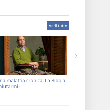
Vedi tutto
na malattia cronica: La Bibbia
Nella Bibbia puo
aiutarmi?
incoraggiament