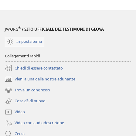
®
JW.ORG
/ SITO UFFICIALE DEI TESTIMONI DI GEOVA
Imposta tema
Collegamenti rapidi
Chiedi di essere contattato
Vieni a una delle nostre adunanze
(apre
una
Trova un congresso
(apre
nuova
una
finestra)
Cosa c’è di nuovo
nuova
finestra)
Video
Video con audiodescrizione
Cerca