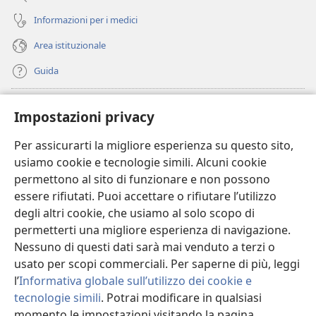
Informazioni per i medici
Area istituzionale
Guida
Donazioni
(apre
Impostazioni privacy
una
nuova
Per assicurarti la migliore esperienza su questo sito,
BIBLIOTECA ONLINE Watchtower
(apre
finestra)
usiamo cookie e tecnologie simili. Alcuni cookie
una
®
JW Hub
permettono al sito di funzionare e non possono
nuova
(apre
finestra)
essere rifiutati. Puoi accettare o rifiutare l’utilizzo
una
®
JW Library
nuova
degli altri cookie, che usiamo al solo scopo di
finestra)
permetterti una migliore esperienza di navigazione.
®
Watchtower Library
Nessuno di questi dati sarà mai venduto a terzi o
usato per scopi commerciali. Per saperne di più, leggi
l’
Informativa globale sull’utilizzo dei cookie e
tecnologie simili
. Potrai modificare in qualsiasi
Copyright
© 2026 Watch Tower Bible and Tract Society of Pennsylvania.
momento le impostazioni visitando la pagina