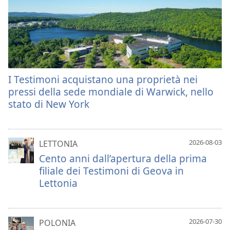
I Testimoni acquistano una proprietà nei
pressi della sede mondiale di Warwick, nello
stato di New York
2026-08-03
LETTONIA
Cento anni dall’apertura della prima
filiale dei Testimoni di Geova in
Lettonia
2026-07-30
POLONIA