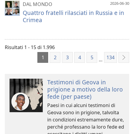
2026-06-30
DAL MONDO
Quattro fratelli rilasciati in Russia e in
Crimea
Risultati 1 - 15 di 1.996
1
2
3
4
5
134
…
Succ
Testimoni di Geova in
prigione a motivo della loro
fede (per paese)
Paesi in cui alcuni testimoni di
Geova sono in prigione, talvolta
in condizioni estremamente dure,
perché professano la loro fede ed