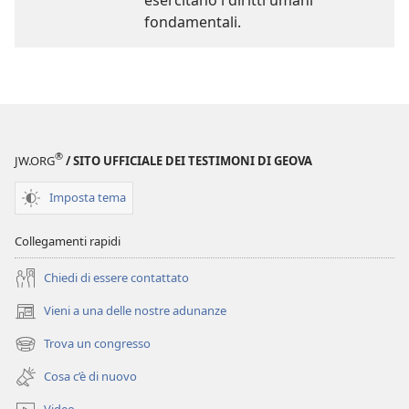
esercitano i diritti umani
fondamentali.
®
JW.ORG
/ SITO UFFICIALE DEI TESTIMONI DI GEOVA
Imposta tema
Collegamenti rapidi
Chiedi di essere contattato
Vieni a una delle nostre adunanze
(apre
una
Trova un congresso
(apre
nuova
una
finestra)
Cosa c’è di nuovo
nuova
finestra)