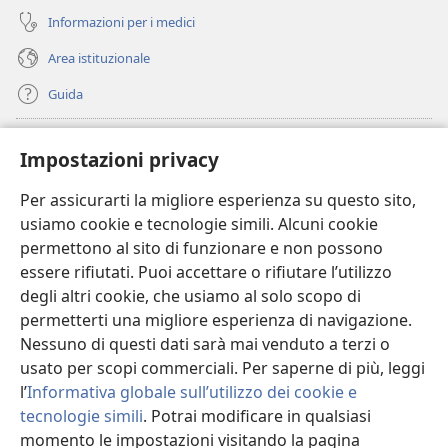
Informazioni per i medici
Area istituzionale
Guida
Donazioni
(apre
Impostazioni privacy
una
nuova
Per assicurarti la migliore esperienza su questo sito,
BIBLIOTECA ONLINE Watchtower
(apre
finestra)
usiamo cookie e tecnologie simili. Alcuni cookie
una
®
JW Hub
permettono al sito di funzionare e non possono
nuova
(apre
finestra)
essere rifiutati. Puoi accettare o rifiutare l’utilizzo
una
®
JW Library
nuova
degli altri cookie, che usiamo al solo scopo di
finestra)
permetterti una migliore esperienza di navigazione.
®
Watchtower Library
Nessuno di questi dati sarà mai venduto a terzi o
usato per scopi commerciali. Per saperne di più, leggi
l’
Informativa globale sull’utilizzo dei cookie e
tecnologie simili
. Potrai modificare in qualsiasi
Copyright
© 2026 Watch Tower Bible and Tract Society of Pennsylvania.
momento le impostazioni visitando la pagina