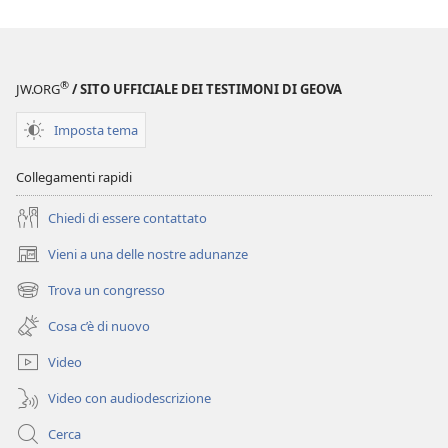
®
JW.ORG
/ SITO UFFICIALE DEI TESTIMONI DI GEOVA
Imposta tema
Collegamenti rapidi
Chiedi di essere contattato
Vieni a una delle nostre adunanze
(apre
una
Trova un congresso
(apre
nuova
una
finestra)
Cosa c’è di nuovo
nuova
finestra)
Video
Video con audiodescrizione
Cerca