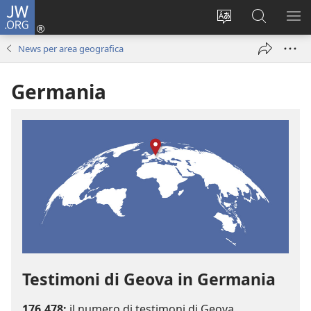
JW.ORG
Accedi
(apre
Modificare
Cerca
MO
una
la
in
ME
News per area geografica
nuova
lingua
JW.ORG
finestra)
del
Germania
sito
Testimoni di Geova in Germania
176.478
:
il numero di testimoni di Geova