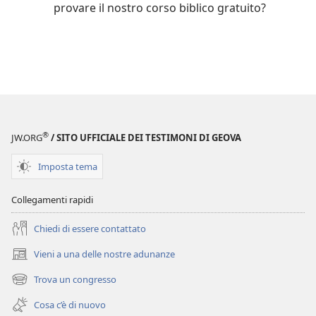
provare il nostro corso biblico gratuito?
®
JW.ORG
/ SITO UFFICIALE DEI TESTIMONI DI GEOVA
Imposta tema
Collegamenti rapidi
Chiedi di essere contattato
Vieni a una delle nostre adunanze
(apre
una
Trova un congresso
(apre
nuova
una
finestra)
Cosa c’è di nuovo
nuova