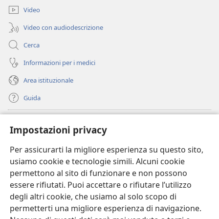
finestra)
Video
Video con audiodescrizione
Cerca
Informazioni per i medici
Area istituzionale
Guida
Donazioni
(apre
Impostazioni privacy
una
nuova
Per assicurarti la migliore esperienza su questo sito,
BIBLIOTECA ONLINE Watchtower
(apre
finestra)
usiamo cookie e tecnologie simili. Alcuni cookie
una
®
JW Hub
permettono al sito di funzionare e non possono
nuova
(apre
finestra)
essere rifiutati. Puoi accettare o rifiutare l’utilizzo
una
®
JW Library
nuova
degli altri cookie, che usiamo al solo scopo di
finestra)
permetterti una migliore esperienza di navigazione.
®
Watchtower Library