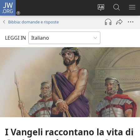
JW.ORG
Accedi
(apre
Modificare
Cerca
MO
una
la
in
ME
Bibbia: domande e risposte
nuova
lingua
JW.ORG
finestra)
del
LEGGI IN
sito
I Vangeli raccontano la vita di