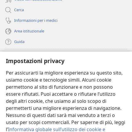
Cerca
Informazioni per i medici
Area istituzionale
Guida
Donazioni
(apre
Impostazioni privacy
una
nuova
Per assicurarti la migliore esperienza su questo sito,
BIBLIOTECA ONLINE Watchtower
(apre
finestra)
usiamo cookie e tecnologie simili. Alcuni cookie
una
®
JW Hub
permettono al sito di funzionare e non possono
nuova
(apre
finestra)
essere rifiutati. Puoi accettare o rifiutare l’utilizzo
una
®
JW Library
nuova
degli altri cookie, che usiamo al solo scopo di
finestra)
permetterti una migliore esperienza di navigazione.
®
Watchtower Library
Nessuno di questi dati sarà mai venduto a terzi o
usato per scopi commerciali. Per saperne di più, leggi
l’
Informativa globale sull’utilizzo dei cookie e