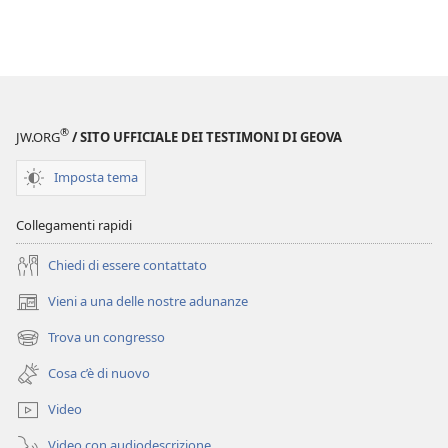
®
JW.ORG
/ SITO UFFICIALE DEI TESTIMONI DI GEOVA
Imposta tema
Collegamenti rapidi
Chiedi di essere contattato
Vieni a una delle nostre adunanze
(apre
una
Trova un congresso
(apre
nuova
una
finestra)
Cosa c’è di nuovo
nuova
finestra)
Video
Video con audiodescrizione