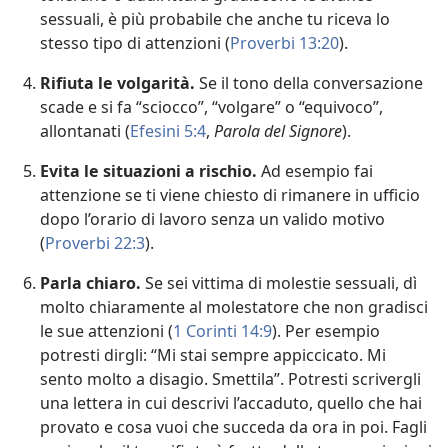
sessuali, è più probabile che anche tu riceva lo
stesso tipo di attenzioni (
Proverbi 13:20
).
Rifiuta le volgarità.
Se il tono della conversazione
scade e si fa “sciocco”, “volgare” o “equivoco”,
allontanati (
Efesini 5:4
,
Parola del Signore
).
Evita le situazioni a rischio.
Ad esempio fai
attenzione se ti viene chiesto di rimanere in ufficio
dopo l’orario di lavoro senza un valido motivo
(
Proverbi 22:3
).
Parla chiaro.
Se sei vittima di molestie sessuali, dì
molto chiaramente al molestatore che non gradisci
le sue attenzioni (
1 Corinti 14:9
). Per esempio
potresti dirgli: “Mi stai sempre appiccicato. Mi
sento molto a disagio. Smettila”. Potresti scrivergli
una lettera in cui descrivi l’accaduto, quello che hai
provato e cosa vuoi che succeda da ora in poi. Fagli