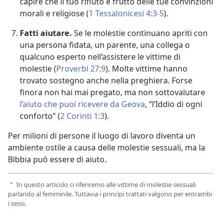
capire che il tuo rifiuto è frutto delle tue convinzioni
morali e religiose (
1 Tessalonicesi 4:​3-5
).
Fatti aiutare.
Se le molestie continuano apriti con
una persona fidata, un parente, una collega o
qualcuno esperto nell’assistere le vittime di
molestie (
Proverbi 27:9
). Molte vittime hanno
trovato sostegno anche nella preghiera. Forse
finora non hai mai pregato, ma non sottovalutare
l’aiuto che puoi ricevere da Geova
, “l’Iddio di ogni
conforto” (
2 Corinti 1:3
).
Per milioni di persone il luogo di lavoro diventa un
ambiente ostile a causa delle molestie sessuali, ma la
Bibbia può essere di aiuto.
In questo articolo ci riferiremo alle vittime di molestie sessuali
a
parlando al femminile. Tuttavia i princìpi trattati valgono per entrambi
i sessi.