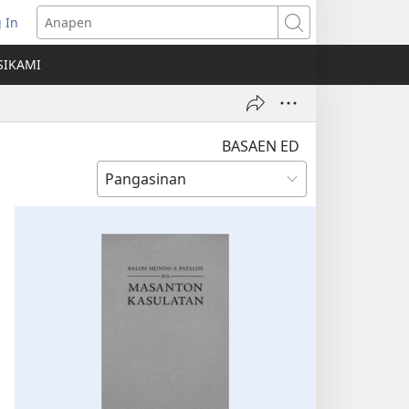
 In
ns
Anapen
SIKAMI
ow)
BASAEN ED