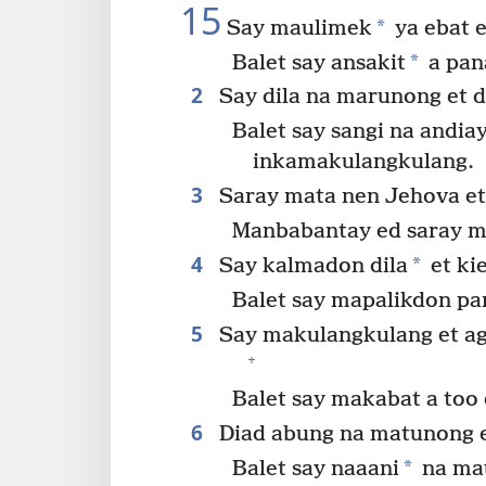
15
*
Say maulimek
ya ebat 
*
Balet say ansakit
a pana
2
Say dila na marunong et 
Balet say sangi na andia
inkamakulangkulang.
3
Saray mata nen Jehova et
Manbabantay ed saray m
4
*
Say kalmadon dila
et kie
Balet say mapalikdon pa
5
Say makulangkulang et agt
+
Balet say makabat a to
6
Diad abung na matunong e
*
Balet say naaani
na mau