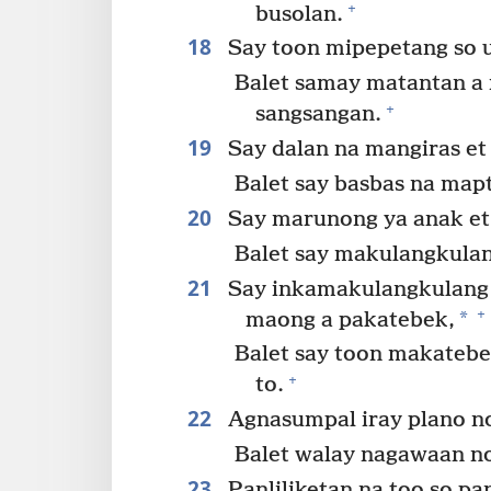
+
busolan.
18
Say toon mipepetang so u
Balet samay matantan a
+
sangsangan.
19
Say dalan na mangiras et s
Balet say basbas na mapt
20
Say marunong ya anak et 
Balet say makulangkulang
21
Say inkamakulangkulang e
+
*
maong a pakatebek,
Balet say toon makatebe
+
to.
22
Agnasumpal iray plano n
Balet walay nagawaan n
23
Panliliketan na too so pa