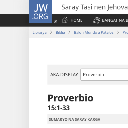
JW.ORG
Saray Tasi nen Jehova
HOME
BANGAT NA B
Librarya
Biblia
Balon Mundo a Patalos
Pr
AKA-DISPLAY
Libro
na
Biblia
Proverbio
15:1-33
SUMARYO NA SARAY KARGA