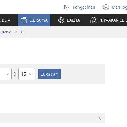
Pangasinan
Man-log
Manpili
(ope
na
new
IBLIA
LIBRARYA
BALITA
NIPAAKAR ED 
Lenguahe
wind
overbio
15
Kapitulo