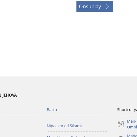
Onsublay
N JEHOVA
Balita
Shortcut y
Man-
Nipaakar ed Sikami
Ombis
Mana