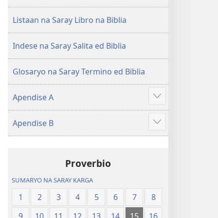
Listaan na Saray Libro na Biblia
Indese na Saray Salita ed Biblia
Glosaryo na Saray Termino ed Biblia
Apendise A
Aruman
so
Apendise B
ipanengneng
Aruman
so
ipanengneng
Proverbio
SUMARYO NA SARAY KARGA
1
2
3
4
5
6
7
8
9
10
11
12
13
14
15
16