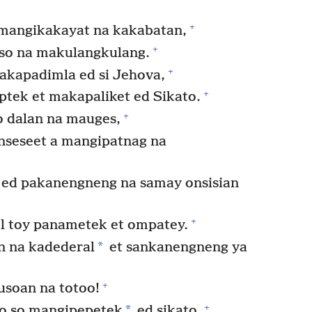
+
 mangikakayat na kakabatan,
+
uso na makulangkulang.
+
akapadimla ed si Jehova,
+
ptek et makapaliket ed Sikato.
+
 dalan na mauges,
nseseet a mangipatnag na
ed pakanengneng na samay onsisian
+
l toy panametek et ompatey.
*
n na kadederal
et sankanengneng ya
+
pusoan na totoo!
+
*
ro so mangipepetek
ed sikato.