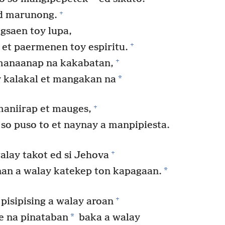
+
ed marunong.
igsaen toy lupa,
+
 et paermenen toy espiritu.
+
manaanap na kakabatan,
*
y kalakal et mangakan na
+
+
aniirap et mauges,
so puso to et naynay a manpipiesta.
+
alay takot ed si Jehova
*
an a walay katekep ton kapagaan.
+
isipising a walay aroan
*
e na pinataban
baka a walay