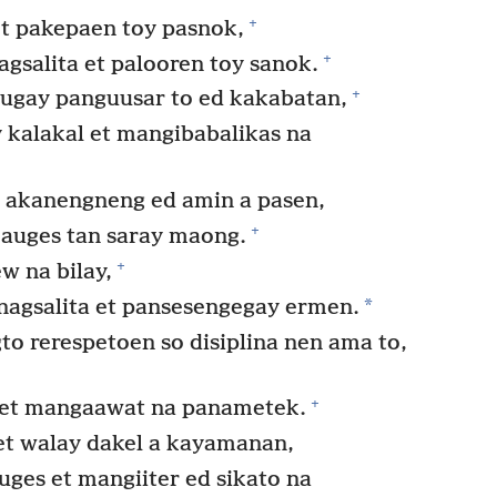
+
et pakepaen toy pasnok,
+
gsalita et palooren toy sanok.
+
dugay panguusar to ed kakabatan,
y kalakal et mangibabalikas na
 akanengneng ed amin a pasen,
+
auges tan saray maong.
+
w na bilay,
*
nagsalita et pansesengegay ermen.
o rerespetoen so disiplina nen ama to,
+
o et mangaawat na panametek.
t walay dakel a kayamanan,
ges et mangiiter ed sikato na