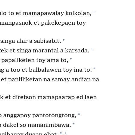
+
lo to et mamapawalay kolkolan,
 manpasnok et pakekepaen toy
+
inga alar a sabisabit,
+
ek et singa marantal a karsada.
+
papaliketen toy ama to,
+
 a too et balbalawen toy ina to.
t panliliketan na samay andian na
k et diretson mamapaarap ed laen
*
o anggapoy pantotongtong,
+
o dakel so mananimbawa.
+
*
ngibagay dugan ebat,