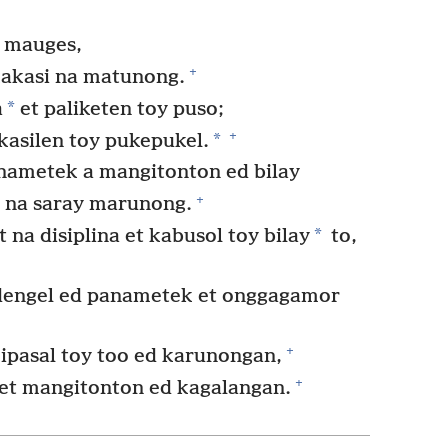
 mauges,
+
kakasi na matunong.
*
a
et paliketen toy puso;
+
*
kasilen toy pukepukel.
ametek a mangitonton ed bilay
+
 na saray marunong.
*
a disiplina et kabusol toy bilay
to,
dengel ed panametek et onggagamor
+
 ipasal toy too ed karunongan,
+
et mangitonton ed kagalangan.