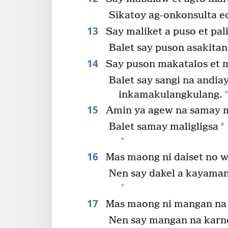
Sikatoy ag-onkonsulta 
13
Say maliket a puso et pal
Balet say puson asakitan
14
Say puson makatalos et 
Balet say sangi na andia
inkamakulangkulang.
15
Amin ya agew na samay m
*
Balet samay maligligsa
+
16
Mas maong ni daiset no w
Nen say dakel a kayaman
+
17
Mas maong ni mangan na p
Nen say mangan na karn