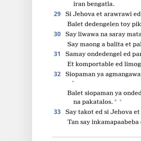
iran bengatla.
29
Si Jehova et arawrawi ed
Balet dedengelen toy pi
30
Say liwawa na saray mat
Say maong a balita et pa
31
Samay ondedengel ed pan
Et komportable ed limog
32
Siopaman ya agmangawat n
+
Balet siopaman ya onde
+
*
na pakatalos.
33
Say takot ed si Jehova et
Tan say inkamapaabeba 