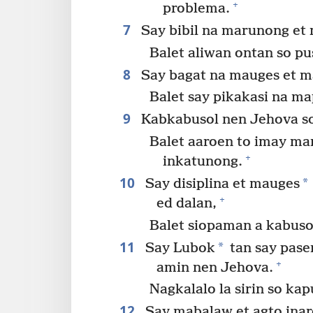
+
problema.
7
Say bibil na marunong et
Balet aliwan ontan so p
8
Say bagat na mauges et m
Balet say pikakasi na ma
9
Kabkabusol nen Jehova so
Balet aaroen to imay ma
+
inkatunong.
10
*
Say disiplina et mauges
+
ed dalan,
Balet siopaman a kabuso
11
*
Say Lubok
tan say pase
+
amin nen Jehova.
Nagkalalo la sirin so ka
12
Say mabalaw et agto ina