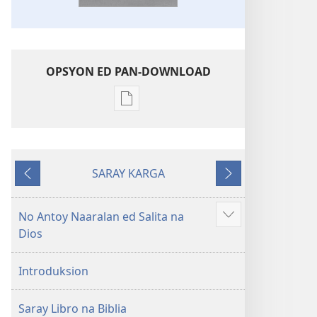
OPSYON ED PAN-DOWNLOAD
Opsyon
ed
pan-
download
SARAY KARGA
na
Ompawil
Onsublay
publikasyon
Balon
No Antoy Naaralan ed Salita na
Aruman
Mundo
Dios
so
a
ipanengneng
Patalos
Introduksion
na
Masanton
Saray Libro na Biblia
Kasulatan