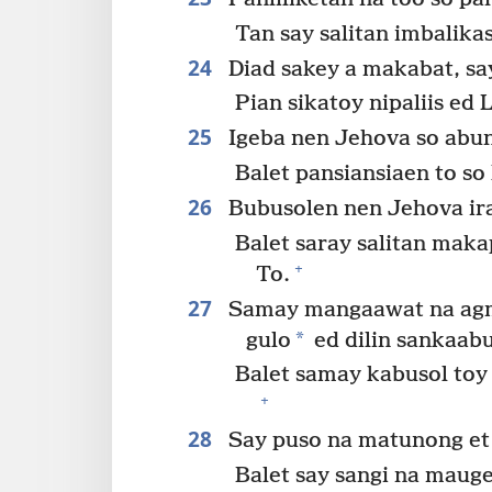
Tan say salitan imbalika
24
Diad sakey a makabat, say
Pian sikatoy nipaliis ed
25
Igeba nen Jehova so abu
Balet pansiansiaen to so 
26
Bubusolen nen Jehova ir
Balet saray salitan maka
+
To.
27
Samay mangaawat na agm
*
gulo
ed dilin sankaab
Balet samay kabusol toy
+
28
Say puso na matunong et
Balet say sangi na mau