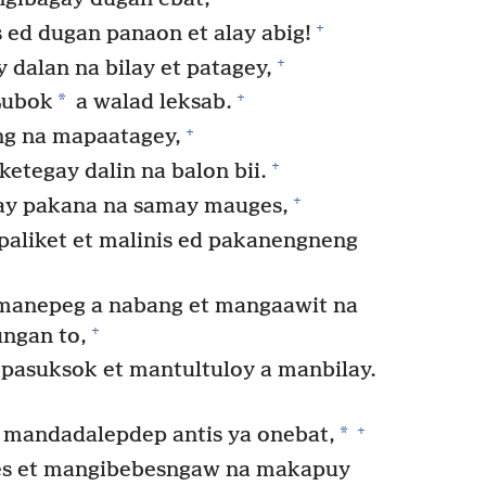
+
s ed dugan panaon et alay abig!
+
 dalan na bilay et patagey,
+
*
 Lubok
a walad leksab.
+
ng na mapaatagey,
+
ketegay dalin na balon bii.
+
ay pakana na samay mauges,
paliket et malinis ed pakanengneng
anepeg a nabang et mangaawit na
+
ungan to,
 pasuksok et mantultuloy a manbilay.
+
*
 mandadalepdep antis ya onebat,
ges et mangibebesngaw na makapuy