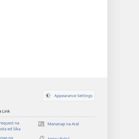
Appearance Settings
a Link
request na
Mananap na Aral
(opens
ita ed Sika
new
nap na
window)
Antoy Balo?