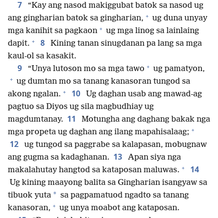
7
“Kay ang nasod makiggubat batok sa nasod ug
+
ang gingharian batok sa gingharian,
ug duna unyay
+
mga kanihit sa pagkaon
ug mga linog sa lainlaing
+
8
dapit.
Kining tanan sinugdanan pa lang sa mga
kaul-ol sa kasakit.
+
9
“Unya lutoson mo sa mga tawo
ug pamatyon,
+
ug dumtan mo sa tanang kanasoran tungod sa
+
10
akong ngalan.
Ug daghan usab ang mawad-ag
pagtuo sa Diyos ug sila magbudhiay ug
11
magdumtanay.
Motungha ang daghang bakak nga
+
mga propeta ug daghan ang ilang mapahisalaag;
12
ug tungod sa paggrabe sa kalapasan, mobugnaw
13
ang gugma sa kadaghanan.
Apan siya nga
+
14
makalahutay hangtod sa kataposan maluwas.
Ug kining maayong balita sa Gingharian isangyaw sa
*
tibuok yuta
sa pagpamatuod ngadto sa tanang
+
kanasoran,
ug unya moabot ang kataposan.