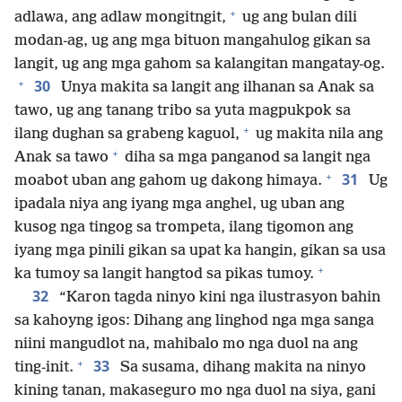
+
adlawa, ang adlaw mongitngit,
ug ang bulan dili
modan-ag, ug ang mga bituon mangahulog gikan sa
langit, ug ang mga gahom sa kalangitan mangatay-og.
+
30
Unya makita sa langit ang ilhanan sa Anak sa
tawo, ug ang tanang tribo sa yuta magpukpok sa
+
ilang dughan sa grabeng kaguol,
ug makita nila ang
+
Anak sa tawo
diha sa mga panganod sa langit nga
+
31
moabot uban ang gahom ug dakong himaya.
Ug
ipadala niya ang iyang mga anghel, ug uban ang
kusog nga tingog sa trompeta, ilang tigomon ang
iyang mga pinili gikan sa upat ka hangin, gikan sa usa
+
ka tumoy sa langit hangtod sa pikas tumoy.
32
“Karon tagda ninyo kini nga ilustrasyon bahin
sa kahoyng igos: Dihang ang linghod nga mga sanga
niini mangudlot na, mahibalo mo nga duol na ang
+
33
ting-init.
Sa susama, dihang makita na ninyo
kining tanan, makaseguro mo nga duol na siya, gani