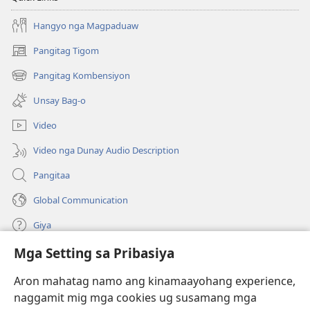
Scriptures)
Scriptures)
Hangyo nga Magpaduaw
Pangitag Tigom
(mo-
open
Pangitag Kombensiyon
(mo-
ug
open
bag-
Unsay Bag-o
ug
ong
bag-
window)
Video
ong
window)
Video nga Dunay Audio Description
Pangitaa
Global Communication
Giya
Mga Setting sa Pribasiya
Donasyon
(mo-
open
Aron mahatag namo ang kinamaayohang experience,
ug
naggamit mig mga cookies ug susamang mga
Watchtower ONLINE NGA LIBRARYA
(mo-
bag-