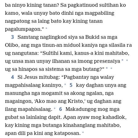
ba ninyo kining tanan? Sa pagkatinuod sultihan ko
kamo, wala unyay bato dinhi nga magpabiling
nagpatong sa laing bato kay kining tanan
+
pagalumpagon.”
3
Samtang naglingkod siya sa Bukid sa mga
Olibo, ang mga tinun-an miduol kaniya nga silasila ra
ug nangutana: “Sultihi kami, kanus-a kini mahitabo,
+
*
ug unsa man unyay ilhanan sa imong presensiya
+
*
ug sa hinapos sa sistema sa mga butang?”
4
Si Jesus mitubag: “Pagbantay nga walay
+
5
magpahisalaag kaninyo,
kay daghan unya ang
manungha nga mogamit sa akong ngalan, nga
magaingon, ‘Ako mao ang Kristo,’ ug daghan ang
+
6
ilang mapahisalaag.
Makadungog mog mga
gubat sa lainlaing dapit. Apan ayaw mog kahadlok,
kay kining mga butanga kinahanglang mahitabo,
+
apan dili pa kini ang kataposan.