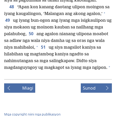
siya sa pagdumala sa tanan niyang kabtangan.
48
“Apan kon kanang daotang ulipon moingon sa
+
iyang kaugalingon, ‘Malangan ang akong agalon,’
49
ug iyang bun-ogon ang iyang mga isigkaulipon ug
siya mokaon ug moinom kauban sa nailhang mga
50
palahubog,
ang agalon nianang ulipona moabot
sa adlaw nga wala niya damha ug sa oras nga wala
+
51
niya mahibaloi,
ug siya magsilot kaniya sa
hilabihan ug magtambog kaniya ngadto sa
nahimutangan sa mga salingkapaw. Didto siya
+
magdanguyngoy ug magkagot sa iyang mga ngipon.
Miagi
Sunod
Mga copyright niini nga publikasyon