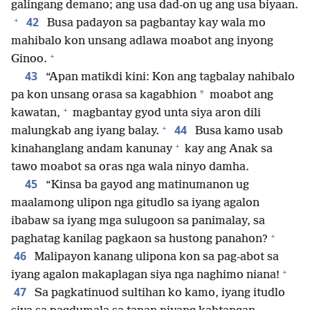
galingang demano; ang usa dad-on ug ang usa biyaan.
+
42
Busa padayon sa pagbantay kay wala mo
mahibalo kon unsang adlawa moabot ang inyong
+
Ginoo.
43
“Apan matikdi kini: Kon ang tagbalay nahibalo
*
pa kon unsang orasa sa kagabhion
moabot ang
+
kawatan,
magbantay gyod unta siya aron dili
+
44
malungkab ang iyang balay.
Busa kamo usab
+
kinahanglang andam kanunay
kay ang Anak sa
tawo moabot sa oras nga wala ninyo damha.
45
“Kinsa ba gayod ang matinumanon ug
maalamong ulipon nga gitudlo sa iyang agalon
ibabaw sa iyang mga sulugoon sa panimalay, sa
+
paghatag kanilag pagkaon sa hustong panahon?
46
Malipayon kanang ulipona kon sa pag-abot sa
+
iyang agalon makaplagan siya nga naghimo niana!
47
Sa pagkatinuod sultihan ko kamo, iyang itudlo