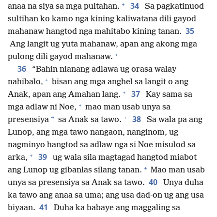
+
34
anaa na siya sa mga pultahan.
Sa pagkatinuod
sultihan ko kamo nga kining kaliwatana dili gayod
35
mahanaw hangtod nga mahitabo kining tanan.
Ang langit ug yuta mahanaw, apan ang akong mga
+
pulong dili gayod mahanaw.
36
“Bahin nianang adlawa ug orasa walay
+
nahibalo,
bisan ang mga anghel sa langit o ang
+
37
Anak, apan ang Amahan lang.
Kay sama sa
+
mga adlaw ni Noe,
mao man usab unya sa
+
38
*
presensiya
sa Anak sa tawo.
Sa wala pa ang
Lunop, ang mga tawo nangaon, nanginom, ug
nagminyo hangtod sa adlaw nga si Noe misulod sa
+
39
arka,
ug wala sila magtagad hangtod miabot
+
ang Lunop ug gibanlas silang tanan.
Mao man usab
40
unya sa presensiya sa Anak sa tawo.
Unya duha
ka tawo ang anaa sa uma; ang usa dad-on ug ang usa
41
biyaan.
Duha ka babaye ang maggaling sa