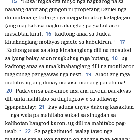
15
“Busa inigkakita ninyo nga nagbarog na sa
balaang dapit ang giingon ni propetang Daniel nga
+
dulumtanang butang nga magpahinabog kalaglagan
(ang magbabasa nagkinahanglag pagsabot aron
16
masabtan kini),
kadtong anaa sa Judea
+
17
kinahanglang moikyas ngadto sa kabukiran.
Kadtong anaa sa atop kinahanglang dili na mosulod
18
sa iyang balay aron magkuhag mga butang,
ug
kadtong anaa sa uma kinahanglang dili na mouli aron
19
magkuhag panggawas nga besti.
Alaot ang mga
mabdos ug ang dunay masuso nianang panahona!
20
Padayon sa pag-ampo nga ang inyong pag-ikyas
dili unta mahitabo sa tingtugnaw o sa adlawng
21
Igpapahulay;
kay aduna unyay dakong kasakitan
+
nga wala pa mahitabo sukad sa sinugdan sa
kalibotan hangtod karon, ug dili na mahitabo pag-
+
22
usab.
Sa pagkatinuod, walay tawo nga
maluwas gawas kon pamub-on kanang mga adlawa;