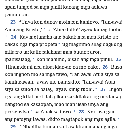
apan tungod sa mga pinili kanang mga adlawa
+
pamub-on.
23
“Unya kon dunay moingon kaninyo, ‘Tan-awa!
+
Ania ang Kristo,’
o, ‘Atua didto!’ ayaw kanag tuohi.
+
24
Kay motungha ang bakak nga mga Kristo ug
+
bakak nga mga propeta
ug maghimo silag dagkong
milagro ug katingalahang mga butang aron
+
25
ipahisalaag,
kon mahimo, bisan ang mga pinili.
26
Hinumdomi nga gipasidan-an na mo nako.
Busa
kon ingnon mo sa mga tawo, ‘Tan-awa! Atua siya sa
kamingawan,’ ayaw mo pangadto; ‘Tan-awa! Atua
+
27
siya sa sulod sa balay,’ ayaw kinig tuohi.
Ingon
nga ang kilat mokilab gikan sa sidlakan ug modan-ag
hangtod sa kasadpan, mao man usab unya ang
+
28
*
presensiya
sa Anak sa tawo.
Kon asa gani
+
ang patayng lawas, didto magtapok ang mga agila.
29
“Dihadiha human sa kasakitan nianang mga