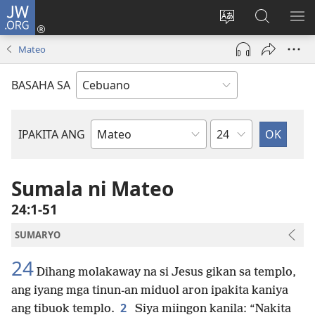
JW.ORG
Log
In
Ilisi
Pangitaa
IPA
(mo-
ang
sa
AN
Mateo
open
pinulongan
JW.ORG
ME
ug
sa
BASAHA SA
bag-
site
ong
window)
Kapitulo
IPAKITA ANG
Basahon
sa
Bibliya
Sumala ni Mateo
24:1-51
SUMARYO
24
Dihang molakaway na si Jesus gikan sa templo,
ang iyang mga tinun-an miduol aron ipakita kaniya
2
ang tibuok templo.
Siya miingon kanila: “Nakita