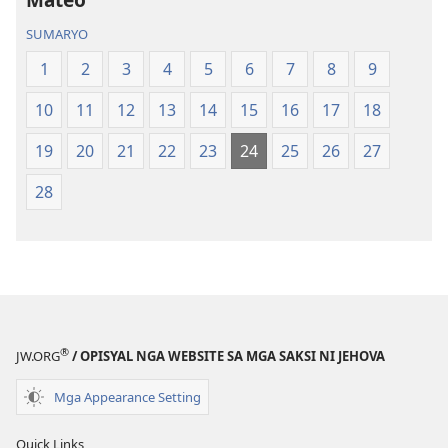
Hubad
Hubad
SUMARYO
sa
sa
Balaang
Balaang
1
2
3
4
5
6
7
8
9
Kasulatan
Kasulatan
10
11
12
13
14
15
16
17
18
(Gihubad
(Gihubad
Gikan
Gikan
19
20
21
22
23
24
25
26
27
sa
sa
2013
2013
28
nga
nga
Rebisadong
Rebisadong
Edisyon
Edisyon
sa
sa
New
New
World
World
®
Translation
Translation
JW.ORG
/ OPISYAL NGA WEBSITE SA MGA SAKSI NI JEHOVA
of
of
Mga Appearance Setting
the
the
Holy
Holy
Quick Links