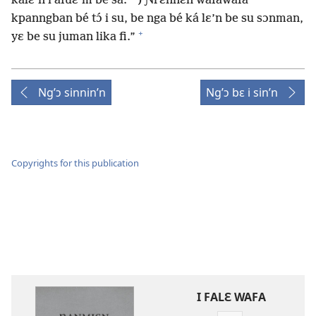
*
kalɛ’n i afuɛ’m be sa.
) Ɲrɛnnɛn wafawafa
kpanngban bé tɔ́ i su, be nga bé ká lɛ’n be su sɔnman,
+
yɛ be su juman lika fi.”
Ng’ɔ sinnin’n
Ng’ɔ bɛ i sin’n
Copyrights for this publication
I FALƐ WAFA