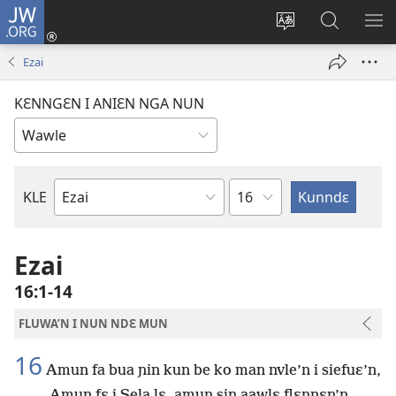
JW.ORG
Wlu
nun
Kaci
Kunndɛ
KL
(opens
aniɛn'n
JW.ORG
I
Ezai
new
su
SU
window)
like
ND
KƐNNGƐN I ANIƐN NGA NUN
M
Ndɛ
KLE
Biblu'n
tre
Ezai
16:1-14
FLUWA’N I NUN NDƐ MUN
16
Amun fa bua ɲin kun be ko man nvle’n i siefuɛ’n,
Amun fɛ i Sela lɛ, amun sin aawlɛ flɛnnɛn’n