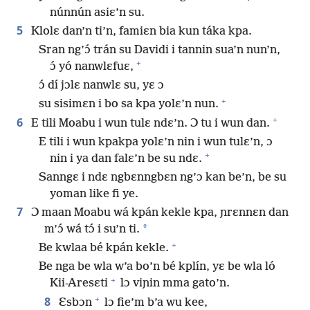
núnnún asiɛ’n su.
5
Klolɛ dan’n ti’n, famiɛn bia kun táka kpa.
Sran ng’ɔ́ trán su Davidi i tannin sua’n nun’n,
+
ɔ́ yó nanwlɛfuɛ,
ɔ́ dí jɔlɛ nanwlɛ su, yɛ ɔ
+
su sisimɛn i bo sa kpa yolɛ’n nun.
+
6
E tili Moabu i wun tulɛ ndɛ’n. Ɔ tu i wun dan.
E tili i wun kpakpa yolɛ’n nin i wun tulɛ’n, ɔ
+
nin i ya dan falɛ’n be su ndɛ.
Sanngɛ i ndɛ ngbɛnngbɛn ng’ɔ kan be’n, be su
yoman like fi ye.
7
Ɔ maan Moabu wá kpán kekle kpa, ɲrɛnnɛn dan
*
m’ɔ́ wá tɔ́ i su’n ti.
+
Be kwlaa bé kpán kekle.
Be nga be wla w’a bo’n bé kplín, yɛ be wla ló
+
Kii-Aresɛti
lɔ viɲin mma gato’n.
+
8
Ɛsbɔn
lɔ fie’m b’a wu kee,