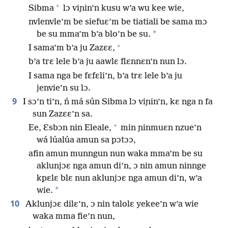
+
Sibma
lɔ viɲin’n kusu w’a wu kee wie,
nvlenvle’m be siefuɛ’m be tiatiali be sama mɔ
*
be su mma’m b’a blo’n be su.
+
I sama’m b’a ju Zazɛɛ,
b’a trɛ lele b’a ju aawlɛ flɛnnɛn’n nun lɔ.
I sama nga be fɛfɛli’n, b’a trɛ lele b’a ju
jenvie’n su lɔ.
9
I sɔ’n ti’n, ń má sún Sibma lɔ viɲin’n, kɛ nga n fa
sun Zazɛɛ’n sa.
+
Ee, Ɛsbɔn nin Eleale,
min ɲinmuɛn nzue’n
wá lúalúa amun sa pɔtɔɔ,
afin amun munngun nun waka mma’m be su
aklunjɔɛ nga amun di’n, ɔ nin amun ninnge
kpɛlɛ blɛ nun aklunjɔɛ nga amun di’n, w’a
*
wie.
10
Aklunjɔɛ dilɛ’n, ɔ nin talolɛ yekee’n w’a wie
waka mma fie’n nun,