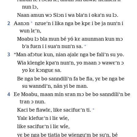
nun lɔ,
Naan amun wɔ Siɔn i wa bla’n i oka’n su lɔ.
+
2
Aanɔn
nzue’n i lika nga be kpɛ i be ja nun’n i
wun lɛ’n,
Moabu lɔ bla mun bé yó kɛ anunman kun mɔ
+
b’a fuɛn i i sua’n nun’n sa.
3
“Man afɔtuɛ kun, nian ajalɛ nga be fali’n su yo.
Wia klengle kpa’n nun’n, yo maan ɔ wawɛ’n ɔ
yo kɛ kɔnguɛ sa.
Be nga be bo sanndili’n fa be fia, yɛ be nga be
su wanndi’n, nán yi be man.
4
Ee Moabu, maan min sran mɔ be bo sanndili’n be
tran ɔ nun.
+
Kaci be fiawlɛ, like sacifuɛ’n ti.
Yalɛ klefuɛ’n i liɛ wíe,
like sacifuɛ’n i liɛ wíe,
yɛ be nga be tiatia be wiengu’m be su’n, bé