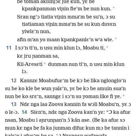
be toman aklunjɔɛ jue kun, yɛ be
+
kpankpanman viɲin fie’m be nun kun.
Sran ng’ɔ tiatia viɲin mma’m be su’n, ɔ su
tiatiaman viɲin mma’m be su kun duvɛn
yiwlɛ’n nun,
+
afin m’an yo maan kpankpanlɛ’n w’a wie.
+
11
I sɔ’n ti’n, n usu min klun lɔ, Moabu ti,
kɛ jru ɲanman sa,
+
Kii-Aresɛti
dunman nun ti’n, n usu min klun
lɔ.
12
Kannzɛ Moabufuɛ’m be kɔ be lika nglonglo’n
su be ko kle be wun yalɛ’n, yɛ be kɔ be amuin sua’n
+
nun be ko srɛ’n, sanngɛ i sɔ’n su yoman like fi ye.
13
Ndɛ nga laa Zoova kannin fa wɔli Moabu’n, yɛ ɔ
14
o lɛ-ɔ.
Siɛn’n, ndɛ nga Zoova kan’n yɛ: “Ɔ ka afuɛ
nsan, Moabu i aɲrunɲan’n ɔ́ kán ase. (Be ka afuɛ sɔ
mun kɛ nga be fa ka junman difuɛ kun mɔ be tannin i