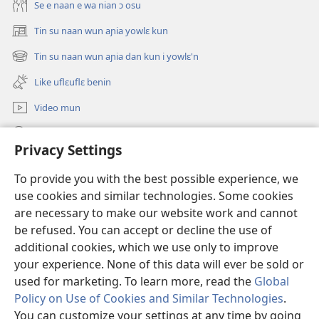
Se e naan e wa nian ɔ osu
Tin su naan wun aɲia yowlɛ kun
(opens
new
Tin su naan wun aɲia dan kun i yowlɛ'n
(opens
window)
new
Like uflɛuflɛ benin
window)
Video mun
Kunndɛ
Privacy Settings
Like manlɛ
(opens
To provide you with the best possible experience, we
new
use cookies and similar technologies. Some cookies
window)
ƐNTƐNƐTI SU FLUWA SIEWLƐ Watchtower™
are necessary to make our website work and cannot
(opens
new
be refused. You can accept or decline the use of
®
JW Hub
window)
additional cookies, which we use only to improve
(opens
new
your experience. None of this data will ever be sold or
window)
used for marketing. To learn more, read the
Global
Policy on Use of Cookies and Similar Technologies
.
Copyright
© 2026 Watch Tower Bible and Tract Society of Pennsylvania.
You can customize your settings at any time by going