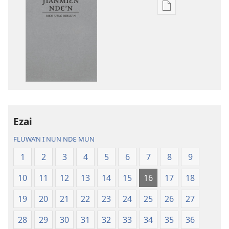
Nga
be
kanngan
nun
mannzin
kanngan'm
be
su'n
i
Ezai
falɛ
wafa'n
FLUWA’N I NUN NDƐ MUN
Ɲanmiɛn
1
2
3
4
5
6
7
8
9
Ndɛ’n
—
10
11
12
13
14
15
16
17
18
Mɛn
Uflɛ
19
20
21
22
23
24
25
26
27
Biblu’n
28
29
30
31
32
33
34
35
36