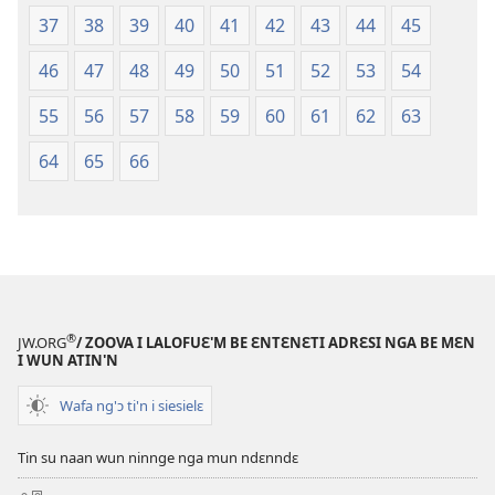
37
38
39
40
41
42
43
44
45
46
47
48
49
50
51
52
53
54
55
56
57
58
59
60
61
62
63
64
65
66
®
JW.ORG
/ ZOOVA I LALOFUƐ'M BE ƐNTƐNƐTI ADRƐSI NGA BE MƐN
I WUN ATIN'N
Wafa ng'ɔ ti'n i siesielɛ
Tin su naan wun ninnge nga mun ndɛnndɛ