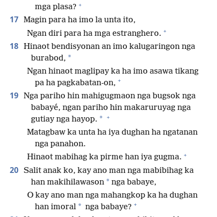
+
mga plasa?
17
Magin para ha imo la unta ito,
+
Ngan diri para ha mga estranghero.
18
Hinaot bendisyonan an imo kalugaringon nga
*
burabod,
Ngan hinaot maglipay ka ha imo asawa tikang
+
pa ha pagkabatan-on,
19
Nga pariho hin mahigugmaon nga bugsok nga
babayé, ngan pariho hin makaruruyag nga
+
*
gutiay nga hayop.
Matagbaw ka unta ha iya dughan ha ngatanan
nga panahon.
+
Hinaot mabihag ka pirme han iya gugma.
20
Salit anak ko, kay ano man nga mabibihag ka
*
han makihilawason
nga babaye,
O kay ano man nga mahangkop ka ha dughan
+
*
han imoral
nga babaye?