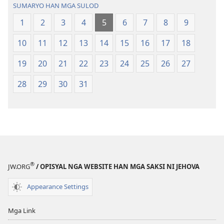
SUMARYO HAN MGA SULOD
o
nga
1
2
3
4
5
6
7
8
9
Kalibotan
10
11
12
13
14
15
16
17
18
nga
Hubad
19
20
21
22
23
24
25
26
27
han
Baraan
28
29
30
31
nga
Kasuratan
®
JW.ORG
/ OPISYAL NGA WEBSITE HAN MGA SAKSI NI JEHOVA
Appearance Settings
Mga Link