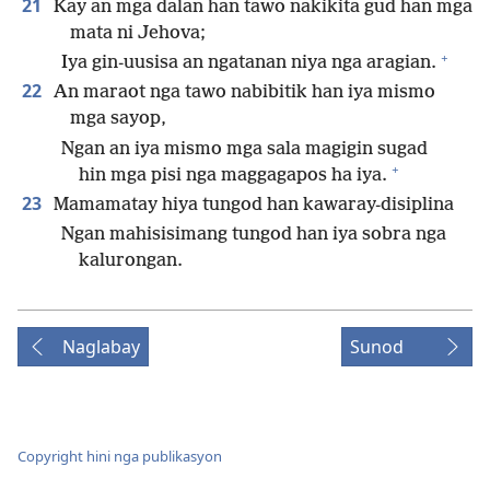
21
Kay an mga dalan han tawo nakikita gud han mga
mata ni Jehova;
+
Iya gin-uusisa an ngatanan niya nga aragian.
22
An maraot nga tawo nabibitik han iya mismo
mga sayop,
Ngan an iya mismo mga sala magigin sugad
+
hin mga pisi nga maggagapos ha iya.
23
Mamamatay hiya tungod han kawaray-disiplina
Ngan mahisisimang tungod han iya sobra nga
kalurongan.
Naglabay
Sunod
Copyright hini nga publikasyon