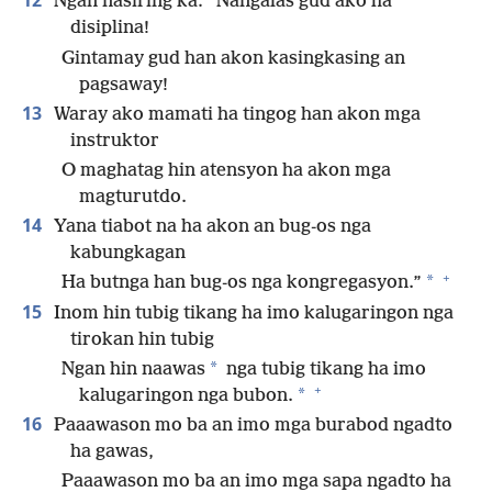
12
Ngan nasiring ka: “Nangalas gud ako ha
disiplina!
Gintamay gud han akon kasingkasing an
pagsaway!
13
Waray ako mamati ha tingog han akon mga
instruktor
O maghatag hin atensyon ha akon mga
magturutdo.
14
Yana tiabot na ha akon an bug-os nga
kabungkagan
+
*
Ha butnga han bug-os nga kongregasyon.”
15
Inom hin tubig tikang ha imo kalugaringon nga
tirokan hin tubig
*
Ngan hin naawas
nga tubig tikang ha imo
+
*
kalugaringon nga bubon.
16
Paaawason mo ba an imo mga burabod ngadto
ha gawas,
Paaawason mo ba an imo mga sapa ngadto ha