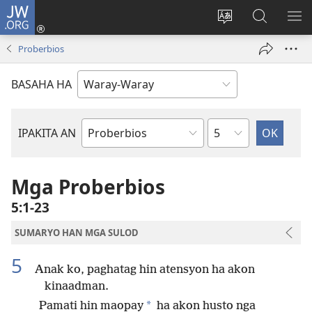
JW.ORG
Pag-
log
Balyui
Pamiling
IPA
In
hin
ha
AN
Proberbios
(opens
yinaknan
JW.ORG
ME
new
an
BASAHA HA
window)
site
Kapitulo
IPAKITA AN
Libro
han
Biblia
Mga Proberbios
5:1-23
SUMARYO HAN MGA SULOD
5
Anak ko, paghatag hin atensyon ha akon
kinaadman.
*
Pamati hin maopay
ha akon husto nga