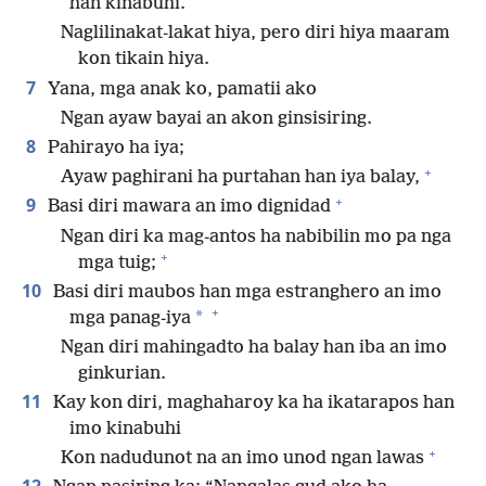
han kinabuhi.
Naglilinakat-lakat hiya, pero diri hiya maaram
kon tikain hiya.
7
Yana, mga anak ko, pamatii ako
Ngan ayaw bayai an akon ginsisiring.
8
Pahirayo ha iya;
+
Ayaw paghirani ha purtahan han iya balay,
+
9
Basi diri mawara an imo dignidad
Ngan diri ka mag-antos ha nabibilin mo pa nga
+
mga tuig;
10
Basi diri maubos han mga estranghero an imo
+
*
mga panag-iya
Ngan diri mahingadto ha balay han iba an imo
ginkurian.
11
Kay kon diri, maghaharoy ka ha ikatarapos han
imo kinabuhi
+
Kon nadudunot na an imo unod ngan lawas