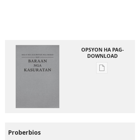
OPSYON HA PAG-
DOWNLOAD
Opsyon
ha
pag-
download
hin
digital
nga
mga
publikasyon
Proberbios
Bag-