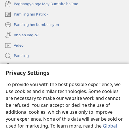
Paghangyo nga May Bumisita ha Imo
Pamiling hin Katirok
(opens
new
Pamiling hin Kombensyon
(opens
window)
new
Ano an Bag-o?
window)
Video
Pamiling
Impormasyon Para ha mga Opisyal han Gobyerno
Privacy Settings
Donasyon
(opens
To provide you with the best possible experience, we
new
use cookies and similar technologies. Some cookies
window)
Watchtower ONLINE LIBRARY
are necessary to make our website work and cannot
(opens
be refused. You can accept or decline the use of
new
®
JW Hub
window)
additional cookies, which we use only to improve
(opens
new
your experience. None of this data will ever be sold or
window)
used for marketing. To learn more, read the
Global