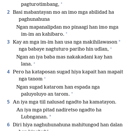
+
pagturotimbang,
2
Basi mabantayan mo an imo mga abilidad ha
paghunahuna
Ngan mapanalipdan mo pinaagi han imo mga
+
im-im an kahibaro.
3
*
Kay an mga im-im han usa nga makihilawason
+
nga babaye nagtuturo pariho hin udlan,
Ngan an iya baba mas nakakadani kay han
+
lana.
4
Pero ha kataposan sugad hiya kapait han mapait
+
nga tanom
Ngan sugad katarom han espada nga
+
paluyoluyo an tarom.
5
An iya mga tiil nalusad ngadto ha kamatayon.
An iya mga pitad nadiretso ngadto ha
*
Lubnganan.
6
Diri hiya naghuhunahuna mahitungod han dalan