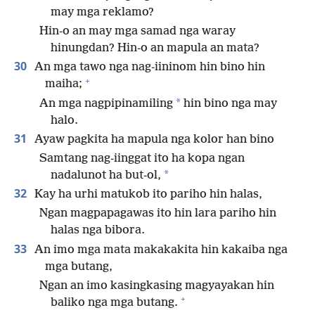
may mga reklamo?
Hin-o an may mga samad nga waray
hinungdan? Hin-o an mapula an mata?
30
An mga tawo nga nag-iininom hin bino hin
+
maiha;
*
An mga nagpipinamiling
hin bino nga may
halo.
31
Ayaw pagkita ha mapula nga kolor han bino
Samtang nag-iinggat ito ha kopa ngan
*
nadalunot ha but-ol,
32
Kay ha urhi matukob ito pariho hin halas,
Ngan magpapagawas ito hin lara pariho hin
halas nga bibora.
33
An imo mga mata makakakita hin kakaiba nga
mga butang,
Ngan an imo kasingkasing magyayakan hin
+
baliko nga mga butang.