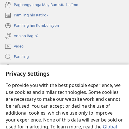
Paghangyo nga May Bumisita ha Imo
Pamiling hin Katirok
(opens
new
Pamiling hin Kombensyon
(opens
window)
new
Ano an Bag-o?
window)
Video
Pamiling
Impormasyon Para ha mga Opisyal han Gobyerno
Privacy Settings
Donasyon
(opens
To provide you with the best possible experience, we
new
use cookies and similar technologies. Some cookies
window)
Watchtower ONLINE LIBRARY
are necessary to make our website work and cannot
(opens
be refused. You can accept or decline the use of
new
®
JW Hub
window)
additional cookies, which we use only to improve
(opens
new
your experience. None of this data will ever be sold or
window)
used for marketing. To learn more, read the
Global