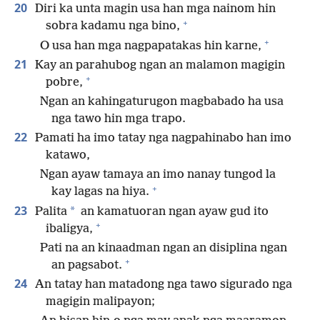
20
Diri ka unta magin usa han mga nainom hin
+
sobra kadamu nga bino,
+
O usa han mga nagpapatakas hin karne,
21
Kay an parahubog ngan an malamon magigin
+
pobre,
Ngan an kahingaturugon magbabado ha usa
nga tawo hin mga trapo.
22
Pamati ha imo tatay nga nagpahinabo han imo
katawo,
Ngan ayaw tamaya an imo nanay tungod la
+
kay lagas na hiya.
23
*
Palita
an kamatuoran ngan ayaw gud ito
+
ibaligya,
Pati na an kinaadman ngan an disiplina ngan
+
an pagsabot.
24
An tatay han matadong nga tawo sigurado nga
magigin malipayon;