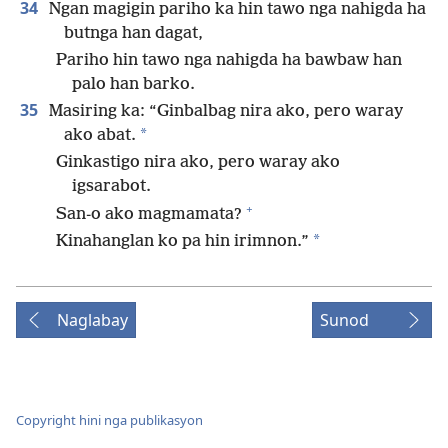
34
Ngan magigin pariho ka hin tawo nga nahigda ha
butnga han dagat,
Pariho hin tawo nga nahigda ha bawbaw han
palo han barko.
35
Masiring ka: “Ginbalbag nira ako, pero waray
*
ako abat.
Ginkastigo nira ako, pero waray ako
igsarabot.
+
San-o ako magmamata?
*
Kinahanglan ko pa hin irimnon.”
Naglabay
Sunod
Copyright hini nga publikasyon