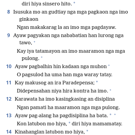
*
diri hiya sinsero hito.
8
Isusuka mo an gudtiay nga mga pagkaon nga imo
ginkaon
Ngan makakarag la an imo mga pagdayaw.
9
Ayaw pagyakan nga nababatian han lurong nga
+
tawo,
Kay iya tatamayon an imo maaramon nga mga
+
pulong.
+
10
Ayaw pagbalhin hin kadaan nga muhon
O pagsulod ha uma han mga waray tatay.
11
*
Kay makusog an ira Paradepensa;
+
Didepensahan niya hira kontra ha imo.
12
Karawata ha imo kasingkasing an disiplina
Ngan pamati ha maaramon nga mga pulong.
+
13
*
Ayaw pag-alang ha pagdisiplina ha bata.
*
Kon latubon mo hiya,
diri hiya mamamatay.
14
*
Kinahanglan latubon mo hiya,