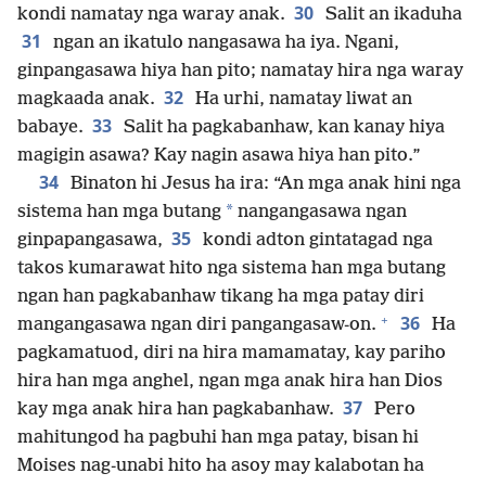
30
kondi namatay nga waray anak.
Salit an ikaduha
31
ngan an ikatulo nangasawa ha iya. Ngani,
ginpangasawa hiya han pito; namatay hira nga waray
32
magkaada anak.
Ha urhi, namatay liwat an
33
babaye.
Salit ha pagkabanhaw, kan kanay hiya
magigin asawa? Kay nagin asawa hiya han pito.”
34
Binaton hi Jesus ha ira: “An mga anak hini nga
*
sistema han mga butang
nangangasawa ngan
35
ginpapangasawa,
kondi adton gintatagad nga
takos kumarawat hito nga sistema han mga butang
ngan han pagkabanhaw tikang ha mga patay diri
+
36
mangangasawa ngan diri pangangasaw-on.
Ha
pagkamatuod, diri na hira mamamatay, kay pariho
hira han mga anghel, ngan mga anak hira han Dios
37
kay mga anak hira han pagkabanhaw.
Pero
mahitungod ha pagbuhi han mga patay, bisan hi
Moises nag-unabi hito ha asoy may kalabotan ha