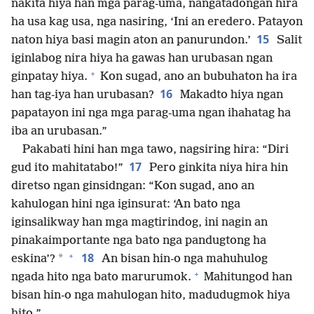
nakita hiya han mga parag-uma, nangatadongan hira
ha usa kag usa, nga nasiring, ‘Ini an eredero. Patayon
15
naton hiya basi magin aton an panurundon.’
Salit
iginlabog nira hiya ha gawas han urubasan ngan
+
ginpatay hiya.
Kon sugad, ano an bubuhaton ha ira
16
han tag-iya han urubasan?
Makadto hiya ngan
papatayon ini nga mga parag-uma ngan ihahatag ha
iba an urubasan.”
Pakabati hini han mga tawo, nagsiring hira: “Diri
17
gud ito mahitatabo!”
Pero ginkita niya hira hin
diretso ngan ginsidngan: “Kon sugad, ano an
kahulogan hini nga iginsurat: ‘An bato nga
iginsalikway han mga magtirindog, ini nagin an
pinakaimportante nga bato nga pandugtong ha
+
18
*
eskina’?
An bisan hin-o nga mahuhulog
+
ngada hito nga bato marurumok.
Mahitungod han
bisan hin-o nga mahulogan hito, madudugmok hiya
hito.”