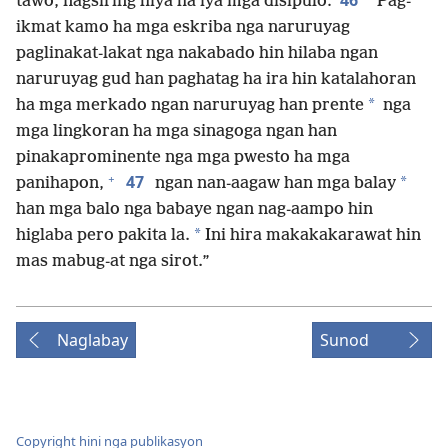
46
tawo, nagsiring hiya ha iya mga disipulo:
“Pag-
ikmat kamo ha mga eskriba nga naruruyag
paglinakat-lakat nga nakabado hin hilaba ngan
naruruyag gud han paghatag ha ira hin katalahoran
*
ha mga merkado ngan naruruyag han prente
nga
mga lingkoran ha mga sinagoga ngan han
pinakaprominente nga mga pwesto ha mga
+
47
*
panihapon,
ngan nan-aagaw han mga balay
han mga balo nga babaye ngan nag-aampo hin
*
higlaba pero pakita la.
Ini hira makakakarawat hin
mas mabug-at nga sirot.”
Naglabay
Sunod
Copyright hini nga publikasyon