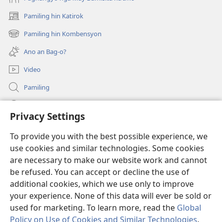
Pamiling hin Katirok
(opens
new
Pamiling hin Kombensyon
(opens
window)
new
Ano an Bag-o?
window)
Video
Pamiling
Impormasyon Para ha mga Opisyal han Gobyerno
Privacy Settings
Donasyon
(opens
To provide you with the best possible experience, we
new
use cookies and similar technologies. Some cookies
window)
Watchtower ONLINE LIBRARY
are necessary to make our website work and cannot
(opens
be refused. You can accept or decline the use of
new
®
JW Hub
window)
additional cookies, which we use only to improve
(opens
new
your experience. None of this data will ever be sold or
window)
used for marketing. To learn more, read the
Global
Policy on Use of Cookies and Similar Technologies
.