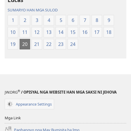
Bag-
SUMARYO HAN MGA SULOD
o
nga
1
2
3
4
5
6
7
8
9
Kalibotan
10
11
12
13
14
15
16
17
18
nga
Hubad
19
20
21
22
23
24
han
Baraan
nga
Kasuratan
®
JW.ORG
/ OPISYAL NGA WEBSITE HAN MGA SAKSI NI JEHOVA
Appearance Settings
Mga Link
Paghangyo nga May Bumisita ha Imo