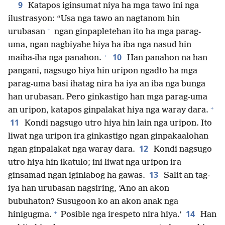
9
Katapos iginsumat niya ha mga tawo ini nga
ilustrasyon: “Usa nga tawo an nagtanom hin
+
urubasan
ngan ginpapletehan ito ha mga parag-
uma, ngan nagbiyahe hiya ha iba nga nasud hin
+
10
maiha-iha nga panahon.
Han panahon na han
pangani, nagsugo hiya hin uripon ngadto ha mga
parag-uma basi ihatag nira ha iya an iba nga bunga
han urubasan. Pero ginkastigo han mga parag-uma
+
an uripon, katapos ginpalakat hiya nga waray dara.
11
Kondi nagsugo utro hiya hin lain nga uripon. Ito
liwat nga uripon ira ginkastigo ngan ginpakaalohan
12
ngan ginpalakat nga waray dara.
Kondi nagsugo
utro hiya hin ikatulo; ini liwat nga uripon ira
13
ginsamad ngan iginlabog ha gawas.
Salit an tag-
iya han urubasan nagsiring, ‘Ano an akon
bubuhaton? Susugoon ko an akon anak nga
+
14
hinigugma.
Posible nga irespeto nira hiya.’
Han