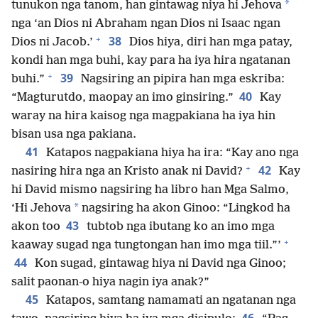
*
tunukon nga tanom, han gintawag niya hi Jehova
nga ‘an Dios ni Abraham ngan Dios ni Isaac ngan
+
38
Dios ni Jacob.’
Dios hiya, diri han mga patay,
kondi han mga buhi, kay para ha iya hira ngatanan
+
39
buhi.”
Nagsiring an pipira han mga eskriba:
40
“Magturutdo, maopay an imo ginsiring.”
Kay
waray na hira kaisog nga magpakiana ha iya hin
bisan usa nga pakiana.
41
Katapos nagpakiana hiya ha ira: “Kay ano nga
+
42
nasiring hira nga an Kristo anak ni David?
Kay
hi David mismo nagsiring ha libro han Mga Salmo,
*
‘Hi Jehova
nagsiring ha akon Ginoo: “Lingkod ha
43
akon too
tubtob nga ibutang ko an imo mga
+
kaaway sugad nga tungtongan han imo mga tiil.”’
44
Kon sugad, gintawag hiya ni David nga Ginoo;
salit paonan-o hiya nagin iya anak?”
45
Katapos, samtang namamati an ngatanan nga