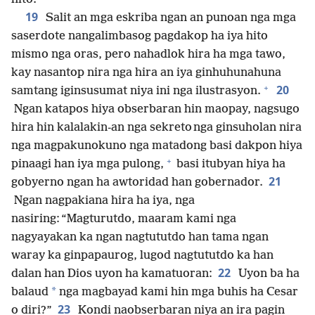
19
Salit an mga eskriba ngan an punoan nga mga
saserdote nangalimbasog pagdakop ha iya hito
mismo nga oras, pero nahadlok hira ha mga tawo,
kay nasantop nira nga hira an iya ginhuhunahuna
+
20
samtang iginsusumat niya ini nga ilustrasyon.
Ngan katapos hiya obserbaran hin maopay, nagsugo
hira hin kalalakin-an nga sekreto nga ginsuholan nira
nga magpakunokuno nga matadong basi dakpon hiya
+
pinaagi han iya mga pulong,
basi itubyan hiya ha
21
gobyerno ngan ha awtoridad han gobernador.
Ngan nagpakiana hira ha iya, nga
nasiring: “Magturutdo, maaram kami nga
nagyayakan ka ngan nagtututdo han tama ngan
waray ka ginpapaurog, lugod nagtututdo ka han
22
dalan han Dios uyon ha kamatuoran:
Uyon ba ha
*
balaud
nga magbayad kami hin mga buhis ha Cesar
23
o diri?”
Kondi naobserbaran niya an ira pagin