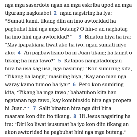
nga mga saserdote ngan an mga eskriba upod an mga
2
tigurang nagkaabot
ngan nagsiring ha iya:
“Sumati kami, tikang diin an imo awtoridad ha
pagbuhat hini nga mga butang? O hin-o an naghatag
+
3
ha imo hini nga awtoridad?”
Binaton hiya ha ira:
“May ipapakiana liwat ako ha iyo, ngan sumati niyo
4
ako:
An pagbawtismo ba ni Juan tikang ha langit o
5
tikang ha mga tawo?”
Katapos nangatadongan
hira ha usa kag usa, nga nasiring: “Kon sumiring kita,
‘Tikang ha langit,’ masiring hiya, ‘Kay ano man nga
6
waray kamo tumoo ha iya?’
Pero kon sumiring
kita, ‘Tikang ha mga tawo,’ babatuhon kita han
ngatanan nga tawo, kay kombinsido hira nga propeta
+
7
hi Juan.”
Salit binaton hira nga diri hira
8
maaram kon diin ito tikang.
Hi Jesus nagsiring ha
ira: “Diri ko liwat isusumat ha iyo kon diin tikang an
akon awtoridad ha pagbuhat hini nga mga butang.”