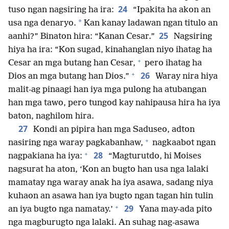
24
tuso ngan nagsiring ha ira:
“Ipakita ha akon an
*
usa nga denaryo.
Kan kanay ladawan ngan titulo an
25
aanhi?” Binaton hira: “Kanan Cesar.”
Nagsiring
hiya ha ira: “Kon sugad, kinahanglan niyo ihatag ha
+
Cesar an mga butang han Cesar,
pero ihatag ha
+
26
Dios an mga butang han Dios.”
Waray nira hiya
malit-ag pinaagi han iya mga pulong ha atubangan
han mga tawo, pero tungod kay nahipausa hira ha iya
baton, naghilom hira.
27
Kondi an pipira han mga Saduseo, adton
+
nasiring nga waray pagkabanhaw,
nagkaabot ngan
+
28
nagpakiana ha iya:
“Magturutdo, hi Moises
nagsurat ha aton, ‘Kon an bugto han usa nga lalaki
mamatay nga waray anak ha iya asawa, sadang niya
kuhaon an asawa han iya bugto ngan tagan hin tulin
+
29
an iya bugto nga namatay.’
Yana may-ada pito
nga magburugto nga lalaki. An suhag nag-asawa