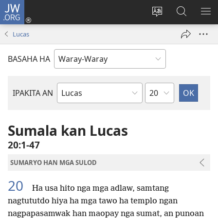
JW.ORG
Pag-
log
Balyui
Pamiling
IPA
In
hin
ha
AN
Lucas
(opens
yinaknan
JW.ORG
ME
new
an
BASAHA HA
window)
site
Kapitulo
IPAKITA AN
Libro
han
Biblia
Sumala kan Lucas
20:1-47
SUMARYO HAN MGA SULOD
20
Ha usa hito nga mga adlaw, samtang
nagtututdo hiya ha mga tawo ha templo ngan
nagpapasamwak han maopay nga sumat, an punoan