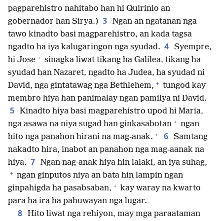
pagparehistro nahitabo han hi Quirinio an
3
gobernador han Sirya.)
Ngan an ngatanan nga
tawo kinadto basi magparehistro, an kada tagsa
4
ngadto ha iya kalugaringon nga syudad.
Syempre,
+
hi Jose
sinagka liwat tikang ha Galilea, tikang ha
syudad han Nazaret, ngadto ha Judea, ha syudad ni
+
David, nga gintatawag nga Bethlehem,
tungod kay
membro hiya han panimalay ngan pamilya ni David.
5
Kinadto hiya basi magparehistro upod hi Maria,
+
nga asawa na niya sugad han ginkasabotan
ngan
+
6
hito nga panahon hirani na mag-anak.
Samtang
nakadto hira, inabot an panahon nga mag-aanak na
7
hiya.
Ngan nag-anak hiya hin lalaki, an iya suhag,
+
ngan ginputos niya an bata hin lampin ngan
+
ginpahigda ha pasabsaban,
kay waray na kwarto
para ha ira ha pahuwayan nga lugar.
8
Hito liwat nga rehiyon, may mga paraataman