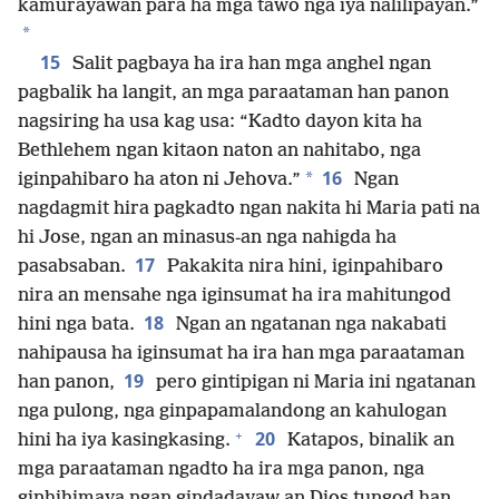
kamurayawan para ha mga tawo nga iya nalilipayan.”
*
15
Salit pagbaya ha ira han mga anghel ngan
pagbalik ha langit, an mga paraataman han panon
nagsiring ha usa kag usa: “Kadto dayon kita ha
Bethlehem ngan kitaon naton an nahitabo, nga
16
*
iginpahibaro ha aton ni Jehova.”
Ngan
nagdagmit hira pagkadto ngan nakita hi Maria pati na
hi Jose, ngan an minasus-an nga nahigda ha
17
pasabsaban.
Pakakita nira hini, iginpahibaro
nira an mensahe nga iginsumat ha ira mahitungod
18
hini nga bata.
Ngan an ngatanan nga nakabati
nahipausa ha iginsumat ha ira han mga paraataman
19
han panon,
pero gintipigan ni Maria ini ngatanan
nga pulong, nga ginpapamalandong an kahulogan
+
20
hini ha iya kasingkasing.
Katapos, binalik an
mga paraataman ngadto ha ira mga panon, nga
ginhihimaya ngan gindadayaw an Dios tungod han