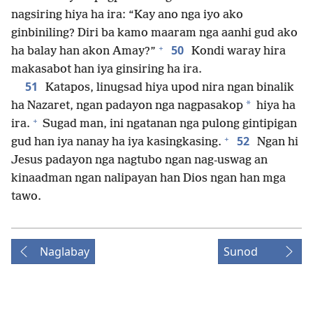
nagsiring hiya ha ira: “Kay ano nga iyo ako
ginbiniling? Diri ba kamo maaram nga aanhi gud ako
+
50
ha balay han akon Amay?”
Kondi waray hira
makasabot han iya ginsiring ha ira.
51
Katapos, linugsad hiya upod nira ngan binalik
*
ha Nazaret, ngan padayon nga nagpasakop
hiya ha
+
ira.
Sugad man, ini ngatanan nga pulong gintipigan
+
52
gud han iya nanay ha iya kasingkasing.
Ngan hi
Jesus padayon nga nagtubo ngan nag-uswag an
kinaadman ngan nalipayan han Dios ngan han mga
tawo.
Naglabay
Sunod