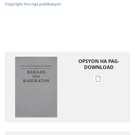
Copyright hini nga publikasyon
OPSYON HA PAG-
DOWNLOAD
Opsyon
ha
pag-
download
hin
digital
nga
mga