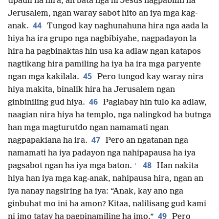
tipauli na hira, an bata nga hi Jesus nagpabilin ha
Jerusalem, ngan waray sabot hito an iya mga kag-
44
anak.
Tungod kay naghunahuna hira nga aada la
hiya ha ira grupo nga nagbibiyahe, nagpadayon la
hira ha pagbinaktas hin usa ka adlaw ngan katapos
nagtikang hira pamiling ha iya ha ira mga paryente
45
ngan mga kakilala.
Pero tungod kay waray nira
hiya makita, binalik hira ha Jerusalem ngan
46
ginbiniling gud hiya.
Paglabay hin tulo ka adlaw,
naagian nira hiya ha templo, nga nalingkod ha butnga
han mga magturutdo ngan namamati ngan
47
nagpapakiana ha ira.
Pero an ngatanan nga
namamati ha iya padayon nga nahipapausa ha iya
+
48
pagsabot ngan ha iya mga baton.
Han nakita
hiya han iya mga kag-anak, nahipausa hira, ngan an
iya nanay nagsiring ha iya: “Anak, kay ano nga
ginbuhat mo ini ha amon? Kitaa, nalilisang gud kami
49
ni imo tatay ha pagpinamiling ha imo.”
Pero