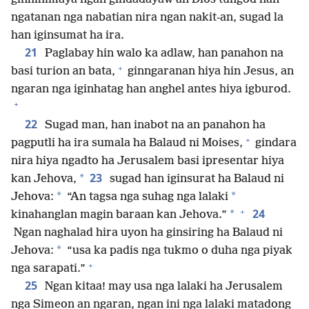
ngatanan nga nabatian nira ngan nakit-an, sugad la
han iginsumat ha ira.
21
Paglabay hin walo ka adlaw, han panahon na
+
basi turion an bata,
ginngaranan hiya hin Jesus, an
ngaran nga iginhatag han anghel antes hiya igburod.
+
22
Sugad man, han inabot na an panahon ha
+
pagputli ha ira sumala ha Balaud ni Moises,
gindara
nira hiya ngadto ha Jerusalem basi ipresentar hiya
23
*
kan Jehova,
sugad han iginsurat ha Balaud ni
*
*
Jehova:
“An tagsa nga suhag nga lalaki
+
24
*
kinahanglan magin baraan kan Jehova.”
Ngan naghalad hira uyon ha ginsiring ha Balaud ni
*
Jehova:
“usa ka padis nga tukmo o duha nga piyak
+
nga sarapati.”
25
Ngan kitaa! may usa nga lalaki ha Jerusalem
nga Simeon an ngaran, ngan ini nga lalaki matadong