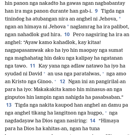
hin panon nga nakadto ha gawas ngan nagbabantay
9
han ira mga panon durante han gab-i.
Tigda nga
*
tinindog ha atubangan nira an anghel ni Jehova,
*
ngan an himaya ni Jehova
naglamrag ha ira palibot,
10
ngan nahadlok gud hira.
Pero nagsiring ha ira an
anghel: “Ayaw kamo kahadlok, kay kitaa!
nagpapasamwak ako ha iyo hin maopay nga sumat
nga maghahatag hin daku nga kalipay ha ngatanan
11
nga tawo.
Kay yana nga adlaw natawo ha iyo ha
+
+
syudad ni David
an usa nga paratalwas,
nga amo
+
12
an Kristo nga Ginoo.
Ngan ini an pangirilal-an
para ha iyo: Makakakita kamo hin minasus-an nga
ginputos hin lampin ngan nahigda ha pasabsaban.”
13
Tigda nga nakita kaupod han anghel an damu pa
+
nga anghel tikang ha langitnon nga hugpo,
nga
14
nagdadayaw ha Dios ngan nasiring:
“Himaya
para ha Dios ha kahitas-an, ngan ha tuna