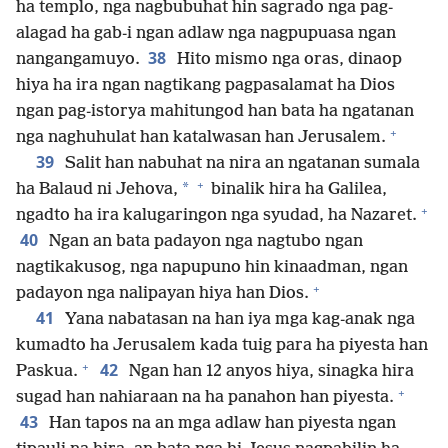
ha templo, nga nagbubuhat hin sagrado nga pag-
alagad ha gab-i ngan adlaw nga nagpupuasa ngan
38
nangangamuyo.
Hito mismo nga oras, dinaop
hiya ha ira ngan nagtikang pagpasalamat ha Dios
ngan pag-istorya mahitungod han bata ha ngatanan
+
nga naghuhulat han katalwasan han Jerusalem.
39
Salit han nabuhat na nira an ngatanan sumala
+
*
ha Balaud ni Jehova,
binalik hira ha Galilea,
+
ngadto ha ira kalugaringon nga syudad, ha Nazaret.
40
Ngan an bata padayon nga nagtubo ngan
nagtikakusog, nga napupuno hin kinaadman, ngan
+
padayon nga nalipayan hiya han Dios.
41
Yana nabatasan na han iya mga kag-anak nga
kumadto ha Jerusalem kada tuig para ha piyesta han
+
42
Paskua.
Ngan han 12 anyos hiya, sinagka hira
+
sugad han nahiaraan na ha panahon han piyesta.
43
Han tapos na an mga adlaw han piyesta ngan