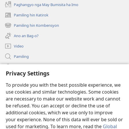
Paghangyo nga May Bumisita ha Imo
Pamiling hin Katirok
(opens
new
Pamiling hin Kombensyon
(opens
window)
new
Ano an Bag-o?
window)
Video
Pamiling
Impormasyon Para ha mga Opisyal han Gobyerno
Privacy Settings
Donasyon
(opens
To provide you with the best possible experience, we
new
use cookies and similar technologies. Some cookies
window)
Watchtower ONLINE LIBRARY
are necessary to make our website work and cannot
(opens
be refused. You can accept or decline the use of
new
®
JW Hub
window)
additional cookies, which we use only to improve
(opens
new
your experience. None of this data will ever be sold or
window)
used for marketing. To learn more, read the
Global