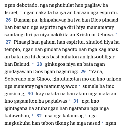
ngan debotado, nga naghuhulat han pagliaw ha
+
Israel,
ngan nakada ha iya an baraan nga espiritu.
26
Dugang pa, iginpahayag ha iya han Dios pinaagi
han baraan nga espiritu nga diri hiya mamamatay
*
samtang diri pa niya nakikita an Kristo ni Jehova.
27
Pinaagi han gahum han espiritu, sinulod hiya ha
templo, ngan han gindara ngadto han mga kag-anak
an bata nga hi Jesus basi buhaton an igin-oobligar
+
28
han Balaud,
ginkugos niya an bata ngan
29
gindayaw an Dios ngan nagsiring:
“Yana,
Soberano nga Ginoo, gintutugotan mo an imo uripon
+
nga mamatay nga mamurayawon
sumala ha imo
30
ginsiring,
kay nakita na han akon mga mata an
+
31
imo gagamiton ha pagtalwas
nga imo
igintagana ha atubangan han ngatanan nga mga
+
+
32
katawohan,
usa nga kalamrag
nga
+
magkukuha han tabon tikang ha mga nasud
ngan