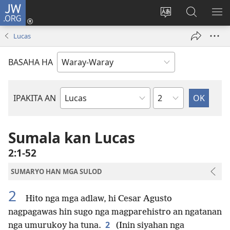
JW.ORG
Pag-
log
Balyui
Pamiling
IPA
In
hin
ha
AN
Lucas
(opens
yinaknan
JW.ORG
ME
new
an
BASAHA HA
window)
site
Kapitulo
IPAKITA AN
Libro
han
Biblia
Sumala kan Lucas
2:1-52
SUMARYO HAN MGA SULOD
2
Hito nga mga adlaw, hi Cesar Agusto
nagpagawas hin sugo nga magparehistro an ngatanan
2
nga umurukoy ha tuna.
(Inin siyahan nga