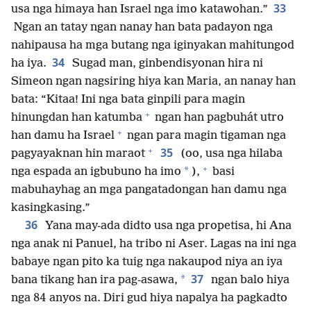
33
usa nga himaya han Israel nga imo katawohan.”
Ngan an tatay ngan nanay han bata padayon nga
nahipausa ha mga butang nga iginyakan mahitungod
34
ha iya.
Sugad man, ginbendisyonan hira ni
Simeon ngan nagsiring hiya kan Maria, an nanay han
bata: “Kitaa! Ini nga bata ginpili para magin
+
hinungdan han katumba
ngan han pagbuhát utro
+
han damu ha Israel
ngan para magin tigaman nga
+
35
pagyayaknan hin maraot
(oo, usa nga hilaba
+
*
nga espada an igbubuno ha imo
),
basi
mabuhayhag an mga pangatadongan han damu nga
kasingkasing.”
36
Yana may-ada didto usa nga propetisa, hi Ana
nga anak ni Panuel, ha tribo ni Aser. Lagas na ini nga
babaye ngan pito ka tuig nga nakaupod niya an iya
37
*
bana tikang han ira pag-asawa,
ngan balo hiya
nga 84 anyos na. Diri gud hiya napalya ha pagkadto