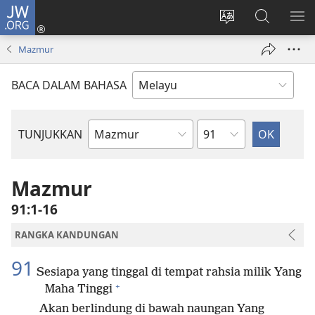
JW.ORG
Log
Masuk
Tukar
Cari
TU
(membuka
bahasa
JW.ORG
ME
Mazmur
tetingkap
laman
baharu)
web
BACA DALAM BAHASA
Bab
TUNJUKKAN
Buku
Bible
Mazmur
91:1-16
RANGKA KANDUNGAN
91
Sesiapa yang tinggal di tempat rahsia milik Yang
+
Maha Tinggi
Akan berlindung di bawah naungan Yang