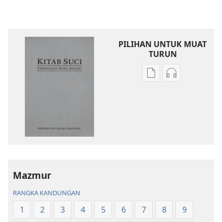
PILIHAN UNTUK MUAT
TURUN
Pilihan
Pilihan
untuk
untuk
memuat
memuat
turun
turun
bahan
audio
terbitan
Kitab
Kitab
Suci
Suci
Terjemahan
Terjemahan
Dunia
Mazmur
Dunia
Baharu
RANGKA KANDUNGAN
Baharu
1
2
3
4
5
6
7
8
9