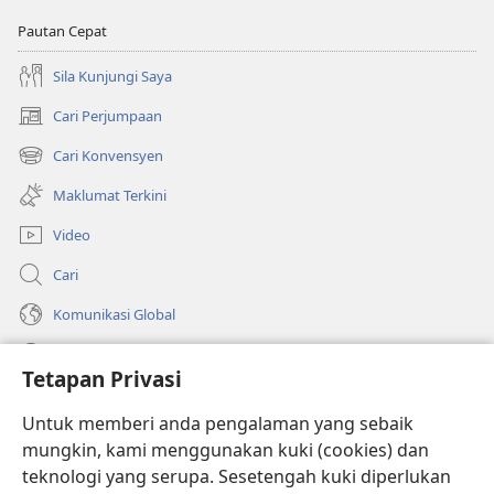
Pautan Cepat
Sila Kunjungi Saya
Cari Perjumpaan
(membuka
tetingkap
Cari Konvensyen
(membuka
baharu)
tetingkap
Maklumat Terkini
baharu)
Video
Cari
Komunikasi Global
Bantuan
Tetapan Privasi
Sumbangan
(membuka
Untuk memberi anda pengalaman yang sebaik
tetingkap
mungkin, kami menggunakan kuki (cookies) dan
baharu)
PERPUSTAKAAN DALAM TALIAN Watchtower
teknologi yang serupa. Sesetengah kuki diperlukan
(membuka