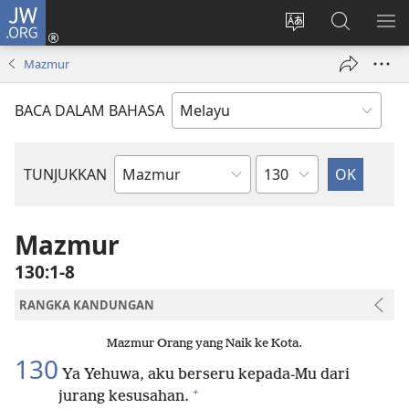
JW.ORG
Log
Masuk
Tukar
Cari
TU
(membuka
bahasa
JW.ORG
ME
Mazmur
tetingkap
laman
baharu)
web
BACA DALAM BAHASA
Bab
TUNJUKKAN
Buku
Bible
Mazmur
130:1-8
RANGKA KANDUNGAN
Mazmur Orang yang Naik ke Kota.
130
Ya Yehuwa, aku berseru kepada-Mu dari
+
jurang kesusahan.