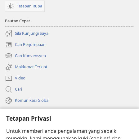
Tetapan Rupa
Pautan Cepat
Sila Kunjungi Saya
Cari Perjumpaan
(membuka
tetingkap
Cari Konvensyen
(membuka
baharu)
tetingkap
Maklumat Terkini
baharu)
Video
Cari
Komunikasi Global
Bantuan
Tetapan Privasi
Sumbangan
(membuka
Untuk memberi anda pengalaman yang sebaik
tetingkap
mungkin, kami menggunakan kuki (cookies) dan