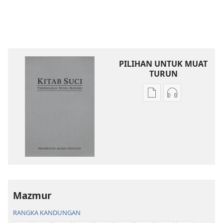
PILIHAN UNTUK MUAT
TURUN
Pilihan
Pilihan
untuk
untuk
memuat
memuat
turun
turun
bahan
audio
terbitan
Kitab
Kitab
Suci
Suci
Terjemahan
Terjemahan
Dunia
Mazmur
Dunia
Baharu
RANGKA KANDUNGAN
Baharu