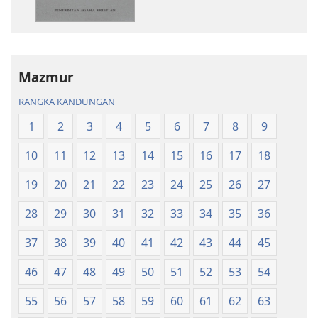
bahan
audio
terbitan
Kitab
Kitab
Suci
Suci
Terjemahan
Terjemahan
Dunia
Mazmur
Dunia
Baharu
RANGKA KANDUNGAN
Baharu
1
2
3
4
5
6
7
8
9
10
11
12
13
14
15
16
17
18
19
20
21
22
23
24
25
26
27
28
29
30
31
32
33
34
35
36
37
38
39
40
41
42
43
44
45
46
47
48
49
50
51
52
53
54
55
56
57
58
59
60
61
62
63