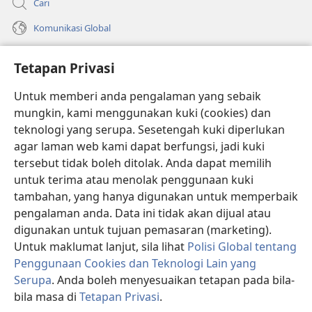
Cari
Komunikasi Global
Bantuan
Tetapan Privasi
Sumbangan
(membuka
Untuk memberi anda pengalaman yang sebaik
tetingkap
mungkin, kami menggunakan kuki (cookies) dan
baharu)
PERPUSTAKAAN DALAM TALIAN Watchtower
teknologi yang serupa. Sesetengah kuki diperlukan
(membuka
agar laman web kami dapat berfungsi, jadi kuki
tetingkap
®
JW Hub
baharu)
tersebut tidak boleh ditolak. Anda dapat memilih
(membuka
tetingkap
untuk terima atau menolak penggunaan kuki
®
JW Library
baharu)
tambahan, yang hanya digunakan untuk memperbaik
pengalaman anda. Data ini tidak akan dijual atau
®
Watchtower Library
digunakan untuk tujuan pemasaran (marketing).
Untuk maklumat lanjut, sila lihat
Polisi Global tentang
Penggunaan Cookies dan Teknologi Lain yang
Serupa
. Anda boleh menyesuaikan tetapan pada bila-
Copyright
© 2026 Watch Tower Bible and Tract Society of Pennsylvania.
bila masa di
Tetapan Privasi
.
P
SYARAT PENGGUNAAN
|
POLISI PRIVASI
|
TETAPAN PRIVASI