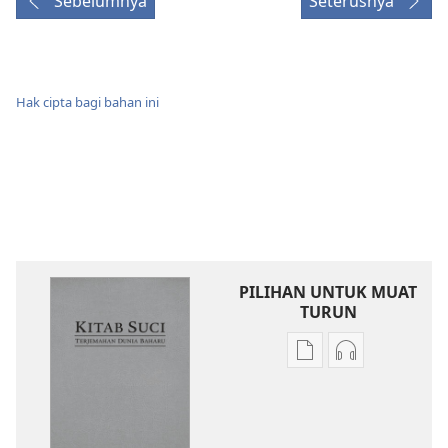
Sebelumnya
Seterusnya
Hak cipta bagi bahan ini
PILIHAN UNTUK MUAT
TURUN
Pilihan
Pilihan
untuk
untuk
memuat
memuat
turun
turun