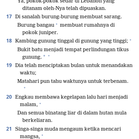
Ya, pokok-pokok sedar di Lebanon yang
ditanam oleh-Nya telah dipuaskan.
17
Di sanalah burung-burung membuat sarang.
+
Burung bangau
membuat rumahnya di
pokok juniper.
+
18
Kambing gunung tinggal di gunung yang tinggi;
Bukit batu menjadi tempat perlindungan tikus
+
*
gunung.
19
Dia telah menciptakan bulan untuk menandakan
waktu;
Matahari pun tahu waktunya untuk terbenam.
+
20
Engkau membawa kegelapan lalu hari menjadi
+
malam,
Dan semua binatang liar di dalam hutan mula
berkeliaran.
21
Singa-singa muda mengaum ketika mencari
+
mangsa,