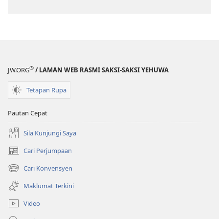
®
JW.ORG
/ LAMAN WEB RASMI SAKSI-SAKSI YEHUWA
Tetapan Rupa
Pautan Cepat
Sila Kunjungi Saya
Cari Perjumpaan
(membuka
tetingkap
Cari Konvensyen
(membuka
baharu)
tetingkap
Maklumat Terkini
baharu)
Video