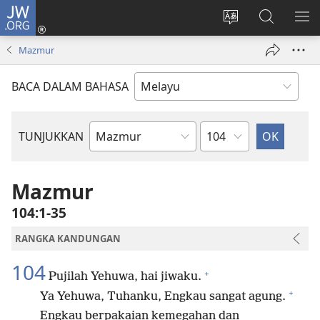
JW.ORG
Log
Masuk
Tukar
Cari
TU
(membuka
bahasa
JW.ORG
ME
Mazmur
tetingkap
laman
baharu)
web
BACA DALAM BAHASA
Bab
TUNJUKKAN
Buku
Bible
Mazmur
104:1-35
RANGKA KANDUNGAN
104
+
Pujilah Yehuwa, hai jiwaku.
+
Ya Yehuwa, Tuhanku, Engkau sangat agung.
Engkau berpakaian kemegahan dan