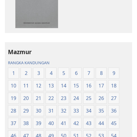
memuat
memuat
turun
turun
bahan
audio
terbitan
Kitab
Kitab
Suci
Suci
Terjemahan
Terjemahan
Dunia
Mazmur
Dunia
Baharu
RANGKA KANDUNGAN
Baharu
1
2
3
4
5
6
7
8
9
10
11
12
13
14
15
16
17
18
19
20
21
22
23
24
25
26
27
28
29
30
31
32
33
34
35
36
37
38
39
40
41
42
43
44
45
46
47
48
49
50
51
52
53
54