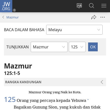
JW.ORG
Log
Masuk
Tukar
Cari
TU
(membuka
bahasa
JW.ORG
ME
Mazmur
tetingkap
laman
baharu)
web
BACA DALAM BAHASA
Bab
TUNJUKKAN
Buku
Bible
Mazmur
125:1-5
RANGKA KANDUNGAN
Mazmur Orang yang Naik ke Kota.
125
+
Orang yang percaya kepada Yehuwa
Bagaikan Gunung Sion, yang kukuh dan tidak