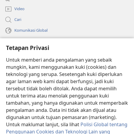
baharu)
Video
Cari
Komunikasi Global
Bantuan
Tetapan Privasi
Sumbangan
(membuka
Untuk memberi anda pengalaman yang sebaik
tetingkap
mungkin, kami menggunakan kuki (cookies) dan
baharu)
PERPUSTAKAAN DALAM TALIAN Watchtower
teknologi yang serupa. Sesetengah kuki diperlukan
(membuka
agar laman web kami dapat berfungsi, jadi kuki
tetingkap
®
JW Hub
baharu)
tersebut tidak boleh ditolak. Anda dapat memilih
(membuka
tetingkap
untuk terima atau menolak penggunaan kuki
®
JW Library
baharu)
tambahan, yang hanya digunakan untuk memperbaik
pengalaman anda. Data ini tidak akan dijual atau
®
Watchtower Library
digunakan untuk tujuan pemasaran (marketing).
Untuk maklumat lanjut, sila lihat
Polisi Global tentang
Penggunaan Cookies dan Teknologi Lain yang