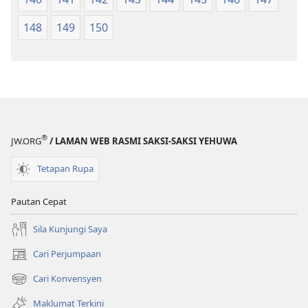
148
149
150
®
JW.ORG
/ LAMAN WEB RASMI SAKSI-SAKSI YEHUWA
Tetapan Rupa
Pautan Cepat
Sila Kunjungi Saya
Cari Perjumpaan
(membuka
tetingkap
Cari Konvensyen
(membuka
baharu)
tetingkap
Maklumat Terkini