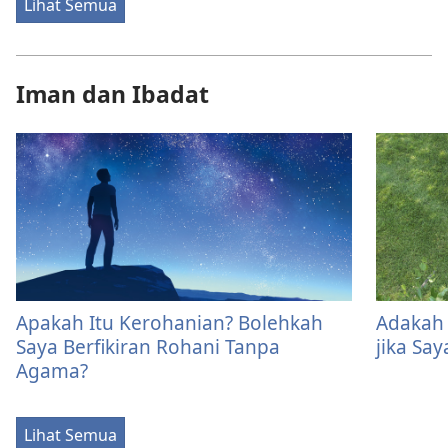
Lihat Semua
Iman dan Ibadat
Apakah Itu Kerohanian? Bolehkah
Adakah
Saya Berfikiran Rohani Tanpa
jika Sa
Agama?
Lihat Semua