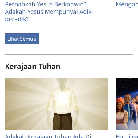
Pernahkah Yesus Berkahwin?
Mengap
Adakah Yesus Mempunyai Adik-
beradik?
Lihat Semua
Kerajaan Tuhan
Adakah Kerajaan Tuhan Ada Di
Bumi y