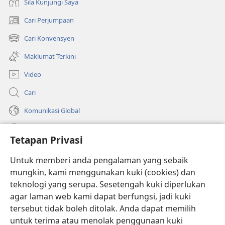
Sila Kunjungi Saya
Cari Perjumpaan
(membuka
tetingkap
Cari Konvensyen
(membuka
baharu)
tetingkap
Maklumat Terkini
baharu)
Video
Cari
Komunikasi Global
Bantuan
Tetapan Privasi
Sumbangan
(membuka
Untuk memberi anda pengalaman yang sebaik
tetingkap
mungkin, kami menggunakan kuki (cookies) dan
baharu)
PERPUSTAKAAN DALAM TALIAN Watchtower
teknologi yang serupa. Sesetengah kuki diperlukan
(membuka
agar laman web kami dapat berfungsi, jadi kuki
tetingkap
®
JW Hub
baharu)
tersebut tidak boleh ditolak. Anda dapat memilih
(membuka
tetingkap
untuk terima atau menolak penggunaan kuki
®