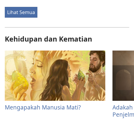
Lihat Semua
Kehidupan dan Kematian
Mengapakah Manusia Mati?
Adakah 
Penjel