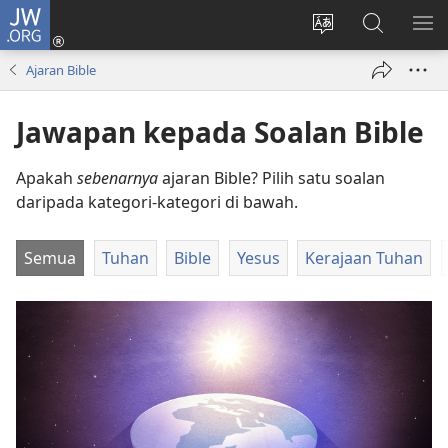
JW.ORG
Log
Masuk
Tukar
Cari
TU
(membuka
bahasa
JW.ORG
ME
Ajaran Bible
tetingkap
laman
baharu)
web
Jawapan kepada Soalan Bible
Apakah
sebenarnya
ajaran Bible? Pilih satu soalan
daripada kategori-kategori di bawah.
Semua
Tuhan
Bible
Yesus
Kerajaan Tuhan