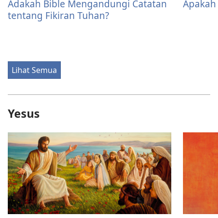
Adakah Bible Mengandungi Catatan
Apakah 
tentang Fikiran Tuhan?
Lihat Semua
Yesus