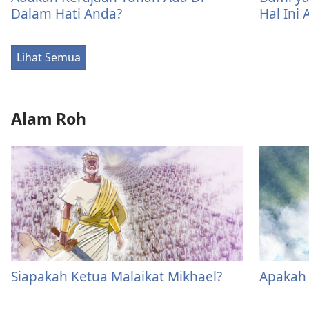
Dalam Hati Anda?
Hal Ini 
Lihat Semua
Alam Roh
Siapakah Ketua Malaikat Mikhael?
Apakah 