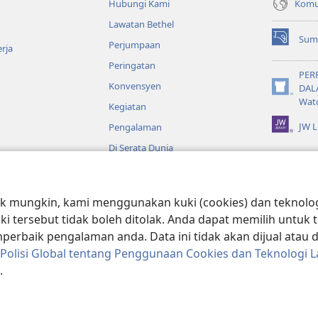
Komun
Hubungi Kami
Lawatan Bethel
Sum
Perjumpaan
(membuka
rja
tetingkap
Peringatan
baharu)
PER
Konvensyen
DAL
(membuka
Wat
Kegiatan
tetingkap
baharu)
JW L
Pengalaman
Di Serata Dunia
o
 mungkin, kami menggunakan kuki (cookies) dan teknologi
ible yang Dramatik
uki tersebut tidak boleh ditolak. Anda dapat memilih untu
rbaik pengalaman anda. Data ini tidak akan dijual atau
Polisi Global tentang Penggunaan Cookies dan Teknologi L
.
Bible and Tract Society of Pennsylvania.
SYARAT PENGGUNAAN
|
POLISI