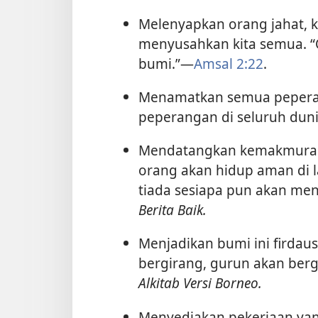
Melenyapkan orang jahat, k
menyusahkan kita semua. “O
bumi.”—
Amsal 2:22
.
Menamatkan semua pepera
peperangan di seluruh dun
Mendatangkan kemakmuran
orang akan hidup aman di 
tiada sesiapa pun akan me
Berita Baik.
Menjadikan bumi ini firdau
bergirang, gurun akan ber
Alkitab Versi Borneo.
Menyediakan pekerjaan y