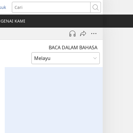
suk
mbuka
Cari
ngkap
GENAI KAMI
ru)
BACA DALAM BAHASA