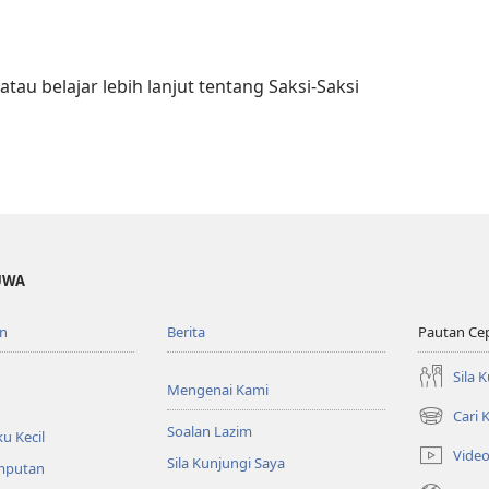
atau belajar lebih lanjut tentang Saksi-Saksi
UWA
n
Berita
Pautan Ce
Sila 
Mengenai Kami
Cari
(membuka
Soalan Lazim
u Kecil
tetingkap
Vide
Sila Kunjungi Saya
baharu)
emputan