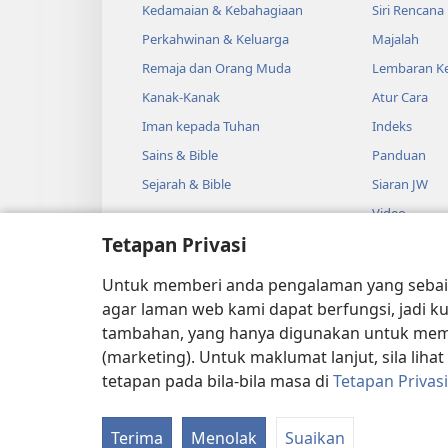
Kedamaian & Kebahagiaan
Siri Rencana
Perkahwinan & Keluarga
Majalah
Remaja dan Orang Muda
Lembaran Ke
Kanak-Kanak
Atur Cara
Iman kepada Tuhan
Indeks
Sains & Bible
Panduan
Sejarah & Bible
Siaran JW
Video
Tetapan Privasi
Muzik
Drama Audi
Untuk memberi anda pengalaman yang sebaik
Pembacaan B
agar laman web kami dapat berfungsi, jadi k
tambahan, yang hanya digunakan untuk mempe
(marketing). Untuk maklumat lanjut, sila lihat
tetapan pada bila-bila masa di
Tetapan Privasi
Copyright
© 2026 Watch Tower 
Terima
Menolak
Suaikan