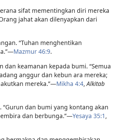
erana sifat mementingkan diri mereka
rang jahat akan dilenyapkan dari
ngan. “Tuhan menghentikan
ia.”—
Mazmur 46:9
.
 dan keamanan kepada bumi. “Semua
ladang anggur dan kebun ara mereka;
nakutkan mereka.”—
Mikha 4:4
,
Alkitab
s. “Gurun dan bumi yang kontang akan
gembira dan berbunga.”—
Yesaya 35:1
,
ang bermakna dan menggembirakan