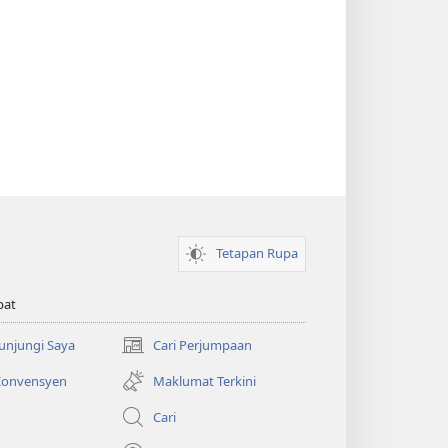
Tetapan Rupa
pat
Kunjungi Saya
Cari Perjumpaan
(membuka
tetingkap
 Konvensyen
Maklumat Terkini
baharu)
o
Cari