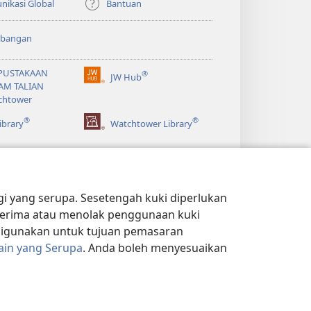
ikasi Global
Bantuan
bangan
PUSTAKAAN
®
JW Hub
(membuka
AM TALIAN
tetingkap
chtower
baharu)
®
®
ibrary
Watchtower Library
 yang serupa. Sesetengah kuki diperlukan
k terima atau menolak penggunaan kuki
 digunakan untuk tujuan pemasaran
ain yang Serupa
. Anda boleh menyesuaikan
 PRIVASI
|
TETAPAN PRIVASI