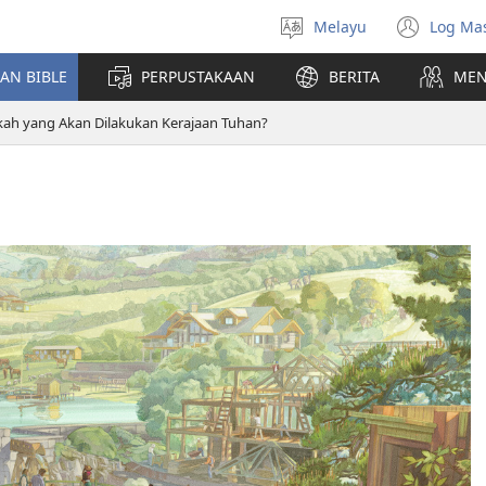
Melayu
Log Ma
Pilih
(me
Bahasa
teti
AN BIBLE
PERPUSTAKAAN
BERITA
MEN
baha
ah yang Akan Dilakukan Kerajaan Tuhan?