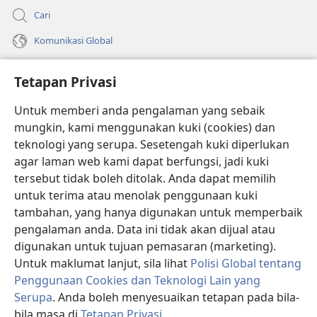
Cari
Komunikasi Global
Bantuan
Tetapan Privasi
Sumbangan
(membuka
Untuk memberi anda pengalaman yang sebaik
tetingkap
mungkin, kami menggunakan kuki (cookies) dan
baharu)
PERPUSTAKAAN DALAM TALIAN Watchtower
teknologi yang serupa. Sesetengah kuki diperlukan
(membuka
agar laman web kami dapat berfungsi, jadi kuki
tetingkap
®
JW Hub
baharu)
tersebut tidak boleh ditolak. Anda dapat memilih
(membuka
tetingkap
untuk terima atau menolak penggunaan kuki
®
JW Library
baharu)
tambahan, yang hanya digunakan untuk memperbaik
pengalaman anda. Data ini tidak akan dijual atau
®
Watchtower Library
digunakan untuk tujuan pemasaran (marketing).
Untuk maklumat lanjut, sila lihat
Polisi Global tentang
Penggunaan Cookies dan Teknologi Lain yang
Serupa
. Anda boleh menyesuaikan tetapan pada bila-
Copyright
© 2026 Watch Tower Bible and Tract Society of Pennsylvania.
bila masa di
Tetapan Privasi
.