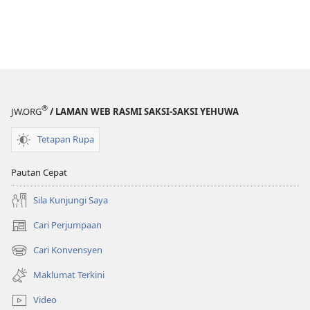
®
JW.ORG
/ LAMAN WEB RASMI SAKSI-SAKSI YEHUWA
Tetapan Rupa
Pautan Cepat
Sila Kunjungi Saya
Cari Perjumpaan
(membuka
tetingkap
Cari Konvensyen
(membuka
baharu)
tetingkap
Maklumat Terkini
baharu)
Video