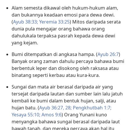
Alam semesta dikawal oleh hukum-hukum alam,
dan bukannya keadaan emosi para dewa dewi.
(
Ayub 38:33;
Yeremia 33:25
) Mitos daripada serata
dunia pula mengajar orang bahawa orang
dahulukala terpaksa pasrah kepada dewa dewi
yang kejam.
Bumi ditempatkan di angkasa hampa. (
Ayub 26:7
)
Banyak orang zaman dahulu percaya bahawa bumi
berbentuk leper dan disokong oleh raksasa atau
binatang seperti kerbau atau kura-kura.
Sungai dan mata air berasal daripada air yang
tersejat daripada lautan dan sumber lain lalu jatuh
kembali ke bumi dalam bentuk hujan, salji, atau
hujan batu. (
Ayub 36:27, 28;
Pengkhutbah 1:7;
Yesaya 55:10;
Amos 9:6
) Orang Yunani kuno
menyangka bahawa sungai berasal daripada laut
bawah tanah, dan mereka percaya akan hal itu