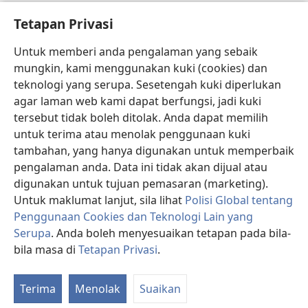
Bantuan
Tetapan Privasi
Sumbangan
(membuka
Untuk memberi anda pengalaman yang sebaik
tetingkap
mungkin, kami menggunakan kuki (cookies) dan
baharu)
PERPUSTAKAAN DALAM TALIAN Watchtower
teknologi yang serupa. Sesetengah kuki diperlukan
(membuka
agar laman web kami dapat berfungsi, jadi kuki
tetingkap
®
JW Hub
baharu)
tersebut tidak boleh ditolak. Anda dapat memilih
(membuka
tetingkap
untuk terima atau menolak penggunaan kuki
®
JW Library
baharu)
tambahan, yang hanya digunakan untuk memperbaik
pengalaman anda. Data ini tidak akan dijual atau
®
Watchtower Library
digunakan untuk tujuan pemasaran (marketing).
Untuk maklumat lanjut, sila lihat
Polisi Global tentang
Penggunaan Cookies dan Teknologi Lain yang
Serupa
. Anda boleh menyesuaikan tetapan pada bila-
Copyright
© 2026 Watch Tower Bible and Tract Society of Pennsylvania.
bila masa di
Tetapan Privasi
.
SYARAT PENGGUNAAN
|
POLISI PRIVASI
|
TETAPAN PRIVASI
Terima
Menolak
Suaikan