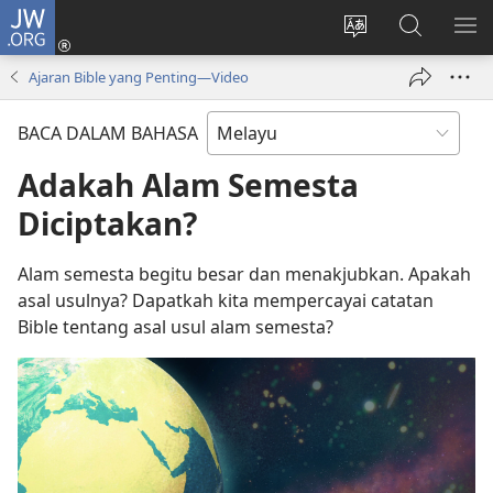
JW.ORG
Log
Masuk
Tukar
Cari
TU
(membuka
bahasa
JW.ORG
ME
Ajaran Bible yang Penting​—Video
tetingkap
laman
baharu)
web
BACA DALAM BAHASA
Adakah Alam Semesta
Diciptakan?
Alam semesta begitu besar dan menakjubkan. Apakah
asal usulnya? Dapatkah kita mempercayai catatan
Bible tentang asal usul alam semesta?