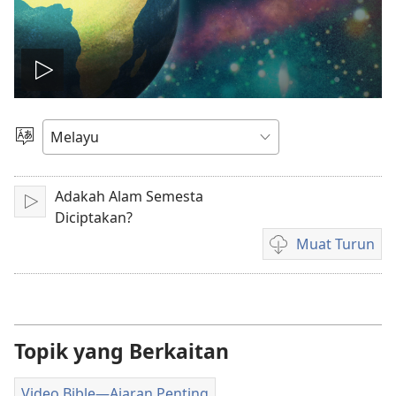
Mainkan
video
Pilih
Bahasa
Adakah Alam Semesta
Main
Diciptakan?
Muat Turun
Pilihan
untuk
memuat
turun
video
Topik yang Berkaitan
Video Bible—Ajaran Penting