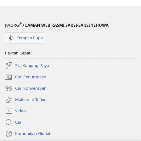
®
JW.ORG
/ LAMAN WEB RASMI SAKSI-SAKSI YEHUWA
Tetapan Rupa
Pautan Cepat
Sila Kunjungi Saya
Cari Perjumpaan
(membuka
tetingkap
Cari Konvensyen
(membuka
baharu)
tetingkap
Maklumat Terkini
baharu)
Video
Cari
Komunikasi Global