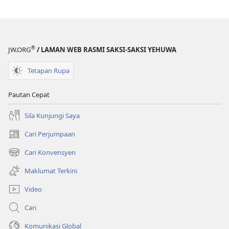
®
JW.ORG
/ LAMAN WEB RASMI SAKSI-SAKSI YEHUWA
Tetapan Rupa
Pautan Cepat
Sila Kunjungi Saya
Cari Perjumpaan
(membuka
tetingkap
Cari Konvensyen
(membuka
baharu)
tetingkap
Maklumat Terkini
baharu)
Video
Cari
Komunikasi Global