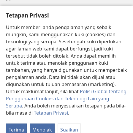
Bantuan
Tetapan Privasi
Sumbangan
(membuka
Untuk memberi anda pengalaman yang sebaik
tetingkap
mungkin, kami menggunakan kuki (cookies) dan
baharu)
PERPUSTAKAAN DALAM TALIAN Watchtower
teknologi yang serupa. Sesetengah kuki diperlukan
(membuka
agar laman web kami dapat berfungsi, jadi kuki
tetingkap
®
JW Hub
baharu)
tersebut tidak boleh ditolak. Anda dapat memilih
(membuka
tetingkap
untuk terima atau menolak penggunaan kuki
®
JW Library
baharu)
tambahan, yang hanya digunakan untuk memperbaik
pengalaman anda. Data ini tidak akan dijual atau
®
Watchtower Library
digunakan untuk tujuan pemasaran (marketing).
Untuk maklumat lanjut, sila lihat
Polisi Global tentang
Penggunaan Cookies dan Teknologi Lain yang
Serupa
. Anda boleh menyesuaikan tetapan pada bila-
Copyright
© 2026 Watch Tower Bible and Tract Society of Pennsylvania.
bila masa di
Tetapan Privasi
.
SYARAT PENGGUNAAN
|
POLISI PRIVASI
|
TETAPAN PRIVASI
Terima
Menolak
Suaikan