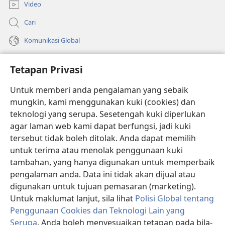
Video
Cari
Komunikasi Global
Bantuan
Tetapan Privasi
Sumbangan
(membuka
Untuk memberi anda pengalaman yang sebaik
tetingkap
mungkin, kami menggunakan kuki (cookies) dan
baharu)
PERPUSTAKAAN DALAM TALIAN Watchtower
teknologi yang serupa. Sesetengah kuki diperlukan
(membuka
agar laman web kami dapat berfungsi, jadi kuki
tetingkap
®
JW Hub
baharu)
tersebut tidak boleh ditolak. Anda dapat memilih
(membuka
tetingkap
untuk terima atau menolak penggunaan kuki
®
JW Library
baharu)
tambahan, yang hanya digunakan untuk memperbaik
pengalaman anda. Data ini tidak akan dijual atau
®
Watchtower Library
digunakan untuk tujuan pemasaran (marketing).
Untuk maklumat lanjut, sila lihat
Polisi Global tentang
Penggunaan Cookies dan Teknologi Lain yang
Serupa
. Anda boleh menyesuaikan tetapan pada bila-