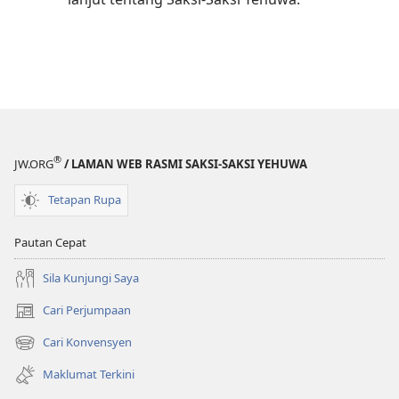
®
JW.ORG
/ LAMAN WEB RASMI SAKSI-SAKSI YEHUWA
Tetapan Rupa
Pautan Cepat
Sila Kunjungi Saya
Cari Perjumpaan
(membuka
tetingkap
Cari Konvensyen
(membuka
baharu)
tetingkap
Maklumat Terkini
baharu)